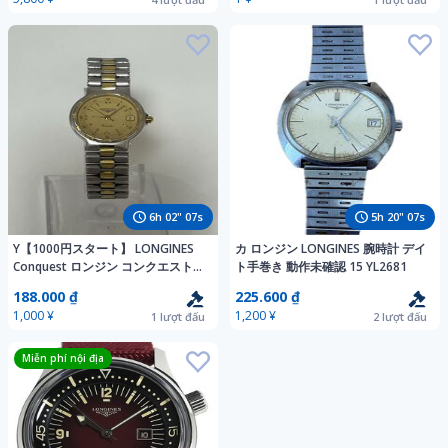
6
h
02
"
05
s
5
h
20
"
05
s
Y【1000円スタート】 LONGINES
カ ロンジン LONGINES 腕時計 デイ
Conquest ロンジン コンクエスト
ト手巻き 動作未確認 15 YL2681
腕時計 ゴールド文字盤 クォーツ デ
188.000 ₫
225.600 ₫
イト 不動 リューズOK
1,000 ¥
1,200 ¥
1
lượt đấu
2
lượt đấu
Miễn phí nội địa