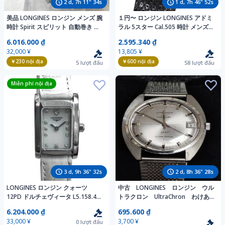
2
d,
7
h
11
"
32
s
1
d,
7
h
46
"
50
s
美品 LONGINES ロンジン メンズ 腕
１円〜 ロンジン LONGINES アドミ
時計 Spirit スピリット 自動巻き デ
ラル 5スター Cal.505 時計 メンズ
イト 白文字盤 ラウンドフェイス
ブランド デイト 自動巻き AT ステ
6.016.000 ₫
2.595.340 ₫
ot063001
ンレス SS レザー(v0097794300)
32,000 ¥
13,805 ¥
￥230
nội địa
￥600
nội địa
5
lượt đấu
58
lượt đấu
Miễn phí nội địa
3
d,
9
h
36
"
30
s
2
d,
8
h
36
"
26
s
LONGINES ロンジン クォーツ
中古 LONGINES ロンジン ウル
12PD ドルチェヴィータ L5.158.4
トラクロン UltraChron わけあ
レザーベルト スクエア 白文字盤 腕
り ヴィンテージ G48
6.204.000 ₫
695.600 ₫
時計 レディース
33,000 ¥
3,700 ¥
0
lượt đấu