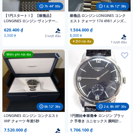
7
h
43
"
58
s
1
d,
9
h
12
"
36
s
【1円スタート！】 【稼働品】
稼働品 ロンジン LONGINES コンク
LONGINES ロンジン ヴィンテージ
エスト クォーツ 174 4981 メンズ
腕時計 スクエア 手巻き 0804
腕時計 チタンニウム
620.400 ₫
1.504.000 ₫
3,300 ¥
8,000 ¥
5
lượt đấu
￥250
nội địa
1
lượt đấu
Miễn phí nội địa
6
h
12
"
34
s
2
d,
8
h
09
"
28
s
LONGINES ロンジン コンクエスト
1円開始◆稼働◆ ロンジン ブラッ
VHP クォーツ 年差5秒
ク 手巻き ユニセックス 腕時計
AJ06303
7.520.000 ₫
1.706.100 ₫