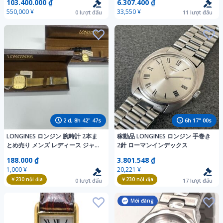
103.400.000 ₫
6.307.400 ₫
ス ロンジン純正化粧箱
正ベルト 尾錠 LONGINES
550,000 ¥
33,550 ¥
0
lượt đấu
11
lượt đấu
2
d,
8
h
42
"
45
s
6
h
16
"
58
s
LONGINES ロンジン 腕時計 2本ま
稼動品 LONGINES ロンジン 手巻き
とめ売り メンズ レディース ジャン
2針 ローマンインデックス
ク品 手巻き 不動 現状品
188.000 ₫
3.801.548 ₫
1,000 ¥
20,221 ¥
￥230
nội địa
￥230
nội địa
0
lượt đấu
17
lượt đấu
Mới đăng