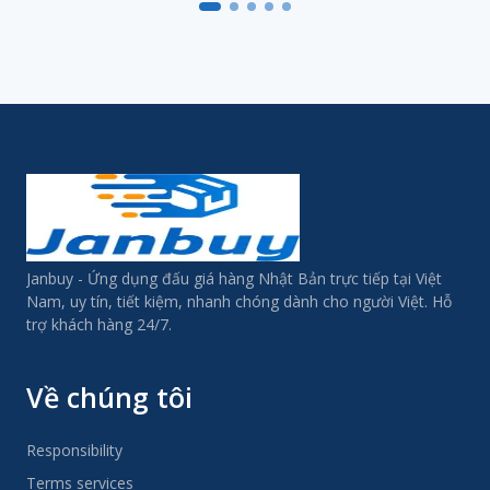
ス 同梱不
Janbuy - Ứng dụng đấu giá hàng Nhật Bản trực tiếp tại Việt
Nam, uy tín, tiết kiệm, nhanh chóng dành cho người Việt. Hỗ
trợ khách hàng 24/7.
Về chúng tôi
Responsibility
Terms services