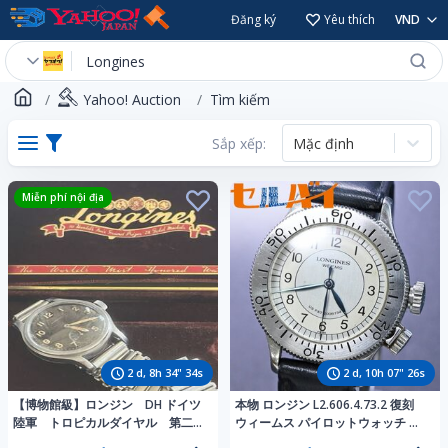
Đăng ký
Yêu thích
VND
Yahoo! Auction
Tìm kiếm
Sắp xếp:
Mặc định
Miễn phí nội địa
2
d,
8
h
34
"
32
s
2
d,
10
h
07
"
24
s
【博物館級】ロンジン DH ドイツ
本物 ロンジン L2.606.4.73.2 復刻
陸軍 トロピカルダイヤル 第二次
ウィームス パイロットウォッチ 男
世界大戦 Bonklipバンブーブレ
性用手巻腕時計 メンズウォッチ 純