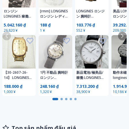
ロンジン
[rmm] LONGINES
LONGINES ロンジ
美品 LONG
LONGINES 稼働品
ロンジン レディ
ン 腕時計
ロンジン L
L1.131.4 コンクエ
ース腕時計 817
L1.114.2 不動品
DIVER 
5.042.160 ₫
188 ₫
103.776 ₫
39.292.
スト レディース
4478 手巻き Gold
コンクエスト
ダイバー L3
26,820 ¥
1 ¥
552 ¥
209,000 ¥
クォーツ デイト
Electroplated ゴ
160-SWISS-A023
L3.374.4.
シルバー文字盤
ールドカラー 現
クォーツ ゴール
動巻き メ
5733-001
状動作品
ド デイト #ys
#108064
【30-2607-26-
1円 不動品 腕時計
新品電池/極美品/
動作未
14】 LONGINES
ロンジン
稼働 LONGINES
longine
ロンジン スクエ
LONGINES 機械式
ロンジン クラシ
ン 腕時計
188.000 ₫
248.160 ₫
7.313.200 ₫
1.914.96
アケース ゴール
手巻き メンズ 同
ック ホワイト文
ース 手巻
1,000 ¥
1,320 ¥
38,900 ¥
10,186 ¥
ドカラー フェイ
梱不可
字盤 L4.220.4 純
ティーク 
スのみ レディー
正ベルト 純正尾
ス 腕時計
錠 デイト 腕時計
クォーツ レディ
ース
Top sản phẩm đấu giá