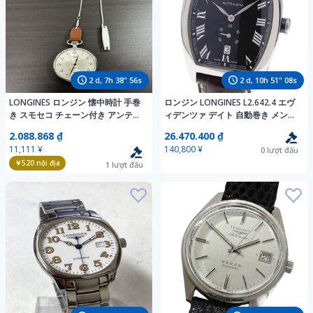
2
d,
7
h
38
"
54
s
2
d,
10
h
51
"
06
s
LONGINES ロンジン 懐中時計 手巻
ロンジン LONGINES L2.642.4 エヴ
き スモセコ チェーン付き アンティ
ィデンツァ デイト 自動巻き メンズ
ーク 懐中時計 手巻き 稼働品 アンテ
_970397
2.088.868 ₫
26.470.400 ₫
ィーク
11,111 ¥
140,800 ¥
0
lượt đấu
￥520
nội địa
1
lượt đấu