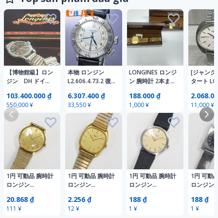
【博物館級】ロン
本物 ロンジン
LONGINES ロンジ
[ジャンク
ジン DH ドイツ
L2.606.4.73.2 復
ン 腕時計 2本まと
タート LO
陸軍 トロピカル
刻 ウィームス パ
め売り メンズ レ
FLAGSHIP
103.400.000 ₫
6.307.400 ₫
188.000 ₫
2.068.00
ダイヤル 第二次
イロットウォッチ
ディース ジャン
ULTRONIC
550,000 ¥
33,550 ¥
1,000 ¥
11,000 ¥
世界大戦
男性用手巻腕時計
ク品 手巻き 不動
2 cal.63
Bonklipバンブー
メンズウォッチ
現状品
計 メンズ
ブレス ロンジン
純正ベルト 尾錠
36mmケ
純正化粧箱
LONGINES
ンジン 腕
ルトロニ
1円 可動品 腕時計
1円 可動品 腕時計
1円 可動品 腕時計
1円 可動
ロンジン
ロンジン
ロンジン
ロンジン
LONGINES 機械式
LONGINES 機械式
LONGINES 機械式
LONGIN
20.868 ₫
2.256 ₫
188 ₫
188 ₫
手巻き メンズ 同
手巻き メンズ 同
手巻き メンズ 同
グシップ 
111 ¥
12 ¥
1 ¥
1 ¥
梱不可
梱不可
梱不可
手巻き レ