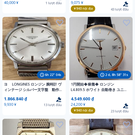
40,000 ¥
9,075 ¥
1
lượt đấu
￥940
nội địa
43
lượt đấu
6
h
22
"
02
s
2
d,
8
h
58
"
29
s
ヨ LONGINES ロンジン 腕時計 ヴ
1円開始◆稼働◆ ロンジン
ィンテージ シルバー文字盤 動作
L4.809.5 ホワイト 自動巻き ユニセ
未確認 メンズ腕時計 yl3228
ックス 腕時計 AJ03002
1.866.840 ₫
4.549.600 ₫
9,930 ¥
24,200 ¥
13
lượt đấu
￥940
nội địa
23
lượt đấu