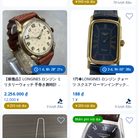
￥940
nội địa
70
lượt đấu
1
d,
8
h
28
"
19
s
3
d,
9
h
00
"
36
s
【稼働品】LONGINES ロンジン ミ
1円◆LONGINES ロンジン クォー
リタリーウォッチ 手巻き腕時計 ア
ツ スクエア ローマンインデックス
イボリー文字盤 ヴィンテージ アン
960 SWISS 6389 レクタンギュラー
2.256.000 ₫
188 ₫
ティーク
メンズ/レディース 腕時計 不動品
12,000 ¥
1 ¥
￥230
nội địa
￥230
nội địa
3
lượt đấu
0
lượt đấu
Miễn phí nội địa