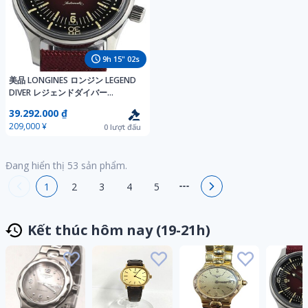
9
h
15
"
00
s
美品 LONGINES ロンジン LEGEND
DIVER レジェンドダイバー
L3.374.4 L3.374.4.40.2 自動巻き メ
39.292.000 ₫
ンズ
209,000 ¥
0
lượt đấu
Đang hiển thị
53
sản phẩm.
1
2
3
4
5
Kết thúc hôm nay (19-21h)