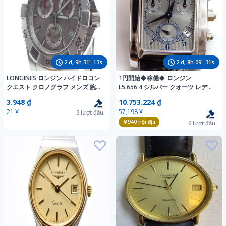
2
d,
9
h
31
"
11
s
2
d,
8
h
09
"
29
s
LONGINES ロンジン ハイドロコン
1円開始◆稼働◆ ロンジン
クエスト クロノグラフ メンズ 腕時
L5.656.4 シルバー クオーツ レディ
計 L3.650.4 クォーツ
ース 腕時計 AI64903
3.948 ₫
10.753.224 ₫
21 ¥
57,198 ¥
3
lượt đấu
￥940
nội địa
6
lượt đấu