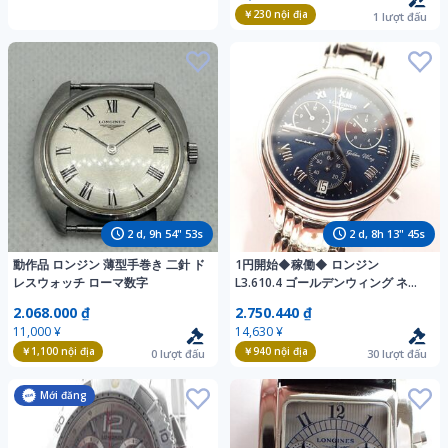
￥230
nội địa
1
lượt đấu
2
d,
9
h
54
"
51
s
2
d,
8
h
13
"
43
s
動作品 ロンジン 薄型手巻き 二針 ド
1円開始◆稼働◆ ロンジン
レスウォッチ ローマ数字
L3.610.4 ゴールデンウィング ネイ
ビー クオーツ メンズ 腕時計 AI323
2.068.000 ₫
2.750.440 ₫
11,000 ¥
14,630 ¥
￥1,100
nội địa
￥940
nội địa
0
lượt đấu
30
lượt đấu
Mới đăng