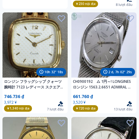
￥230
nội địa
8
lượt đấu
10
h
32
"
16
s
2
d,
7
h
02
"
27
s
ロンジン フラッグシップ クォーツ
CH0900192 △ 1円～! LONGINES
腕時計 7123 レディース スクエア
ロンジン 1563.2.6651 ADMIRAL 自
フェイス ホワイト文字盤 付属品あ
動巻き アナログ メンズ 腕時計 シル
746.736 ₫
661.760 ₫
り LONGINES
バー系 デイト 3針 稼働 中古
3,972 ¥
3,520 ¥
￥1,340
nội địa
￥720
nội địa
7
lượt đấu
13
lượt đấu