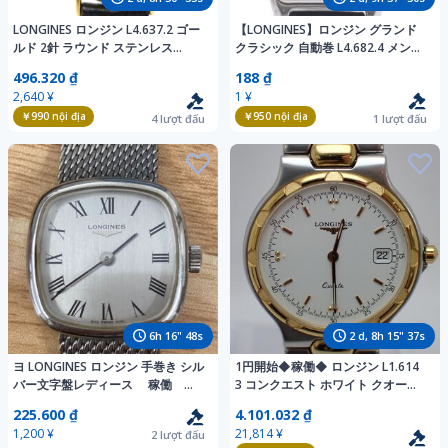
LONGINES ロンジン L4.637.2 ゴー
【LONGINES】ロンジン グランド
ルド 2針 ラウンド ステンレス
クラシック 自動巻 L4.682.4 メンズ
Quartz メンズ 腕時計
トノー 中古品
496.320 ₫
188 ₫
2,640 ¥
1 ¥
￥990
nội địa
￥950
nội địa
4
lượt đấu
1
lượt đấu
6
h
16
"
46
s
2
d,
8
h
15
"
35
s
ヨ LONGINES ロンジン 手巻き シル
1円開始◆稼働◆ ロンジン L1.614
バー文字盤レディース 稼働
3 コンクエスト ホワイト クオーツ
yl3008
ユニセックス 腕時計 AJ10103
225.600 ₫
4.101.032 ₫
1,200 ¥
21,814 ¥
2
lượt đấu