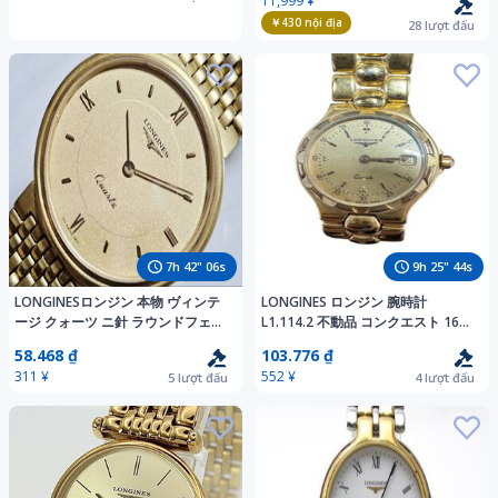
11,999 ¥
ト！★
￥430
nội địa
28
lượt đấu
7
h
42
"
04
s
9
h
25
"
42
s
LONGINESロンジン 本物 ヴィンテ
LONGINES ロンジン 腕時計
ージ クォーツ ニ針 ラウンドフェイ
L1.114.2 不動品 コンクエスト 160-
ス アナログ ゴールド 純正ブレスレ
SWISS-A023 クォーツ ゴールド デ
58.468 ₫
103.776 ₫
ット付き メンズ腕時計 稼働品
イト #ys #108064
311 ¥
552 ¥
5
lượt đấu
4
lượt đấu