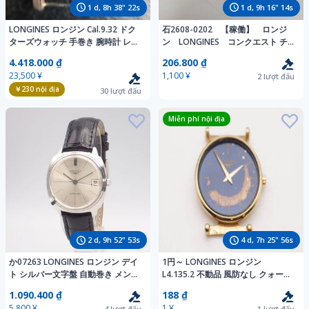
1
d,
8
h
38
"
20
s
1
d,
9
h
16
"
12
s
LONGINES ロンジン Cal.9.32 ドク
石2608-0202 【稼働】 ロンジ
ターズウォッチ 手巻き 腕時計 レク
ン LONGINES コンクエスト チ
タンギュラー スモールセコンド ヴ
タニウム クォーツ式腕時計
4.418.000 ₫
206.800 ₫
ィンテージ ジャンク 現状品
Conquest TITANIUM 動作確認済
23,500 ¥
1,100 ¥
2
lượt đấu
み 中古 ヤ60
￥230
nội địa
30
lượt đấu
Miễn phí nội địa
2
d,
9
h
52
"
51
s
4
d,
7
h
25
"
54
s
か07263 LONGINES ロンジン デイ
1円～ LONGINES ロンジン
ト シルバー文字盤 自動巻き メンズ
L4.135.2 不動品 風防なし クォーツ
腕時計 稼働品
レディース ジャンク
1.090.400 ₫
188 ₫
5,800 ¥
1 ¥
4
lượt đấu
1
lượt đấu