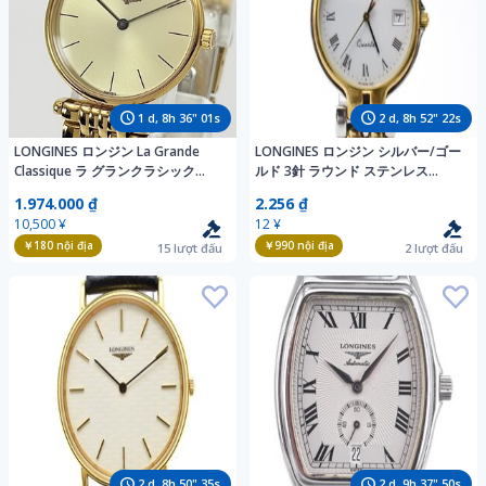
1
d,
8
h
35
"
59
s
2
d,
8
h
52
"
20
s
LONGINES ロンジン La Grande
LONGINES ロンジン シルバー/ゴー
Classique ラ グランクラシック
ルド 3針 ラウンド ステンレス
L4.135.2 クォーツ 腕時計 ゴールド
Quartz 腕時計 デイト コンビ アン
1.974.000 ₫
2.256 ₫
超薄型 純正ベルト グランドクラシ
ティーク
10,500 ¥
12 ¥
ック
￥180
nội địa
￥990
nội địa
15
lượt đấu
2
lượt đấu
2
d,
8
h
50
"
33
s
2
d,
9
h
37
"
48
s