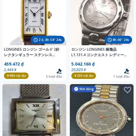
2
d,
8
h
54
"
22
s
8
h
06
"
22
s
LONGINES ロンジン ゴールド 2針
ロンジン LONGINES 稼働品
レクタンギュラー ステンレス
L1.131.4 コンクエスト レディース
Quartz 腕時計 アンティーク
クォーツ デイト シルバー文字盤
459.472 ₫
5.042.160 ₫
5733-001
2,444 ¥
26,820 ¥
￥990
nội địa
￥230
nội địa
5
lượt đấu
1
lượt đấu
Mới đăng