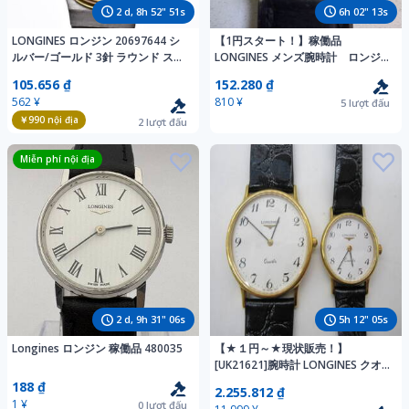
2
d,
8
h
52
"
49
s
6
h
02
"
11
s
LONGINES ロンジン 20697644 シ
【1円スタート！】稼働品
ルバー/ゴールド 3針 ラウンド ステ
LONGINES メンズ腕時計 ロンジ
ンレス Quartz 腕時計 デイト
ン ゴールド クォーツ デイト
105.656 ₫
152.280 ₫
0804
562 ¥
810 ¥
5
lượt đấu
￥990
nội địa
2
lượt đấu
Miễn phí nội địa
2
d,
9
h
31
"
04
s
5
h
12
"
03
s
Longines ロンジン 稼働品 480035
【★１円～★現状販売！】
[UK21621]腕時計 LONGINES クオ
ーツ ゴールドカラー ★メンズとレ
188 ₫
2.255.812 ₫
ディースをセットで1円～スター
1 ¥
0
lượt đấu