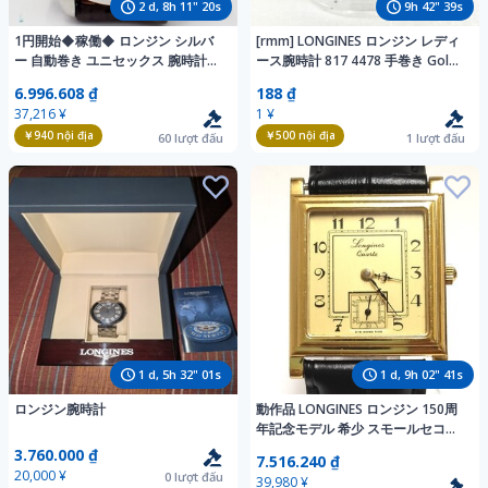
2
d,
8
h
11
"
18
s
9
h
42
"
37
s
1円開始◆稼働◆ ロンジン シルバ
[rmm] LONGINES ロンジン レディ
ー 自動巻き ユニセックス 腕時計
ース腕時計 817 4478 手巻き Gold
AJ03001
Electroplated ゴールドカラー 現状
6.996.608 ₫
188 ₫
動作品
37,216 ¥
1 ¥
￥940
nội địa
￥500
nội địa
60
lượt đấu
1
lượt đấu
1
d,
5
h
31
"
59
s
1
d,
9
h
02
"
39
s
ロンジン腕時計
動作品 LONGINES ロンジン 150周
年記念モデル 希少 スモールセコン
ド 角型 クォーツ ブレゲ数字 ブレゲ
3.760.000 ₫
7.516.240 ₫
針 ドレスウォッチ メンズ j559
20,000 ¥
0
lượt đấu
39,980 ¥