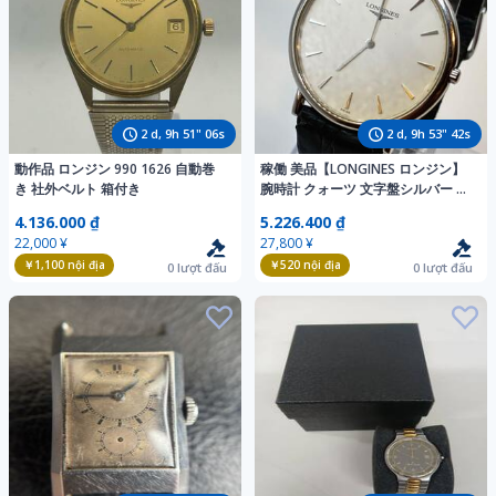
2
d,
9
h
51
"
04
s
2
d,
9
h
53
"
40
s
動作品 ロンジン 990 1626 自動巻
稼働 美品【LONGINES ロンジン】
き 社外ベルト 箱付き
腕時計 クォーツ 文字盤シルバー ロ
ゴ◎洗練されたクラシック!!!スイス
4.136.000 ₫
5.226.400 ₫
高級時計!!!◎メンズ クォーツ
22,000 ¥
27,800 ¥
￥1,100
nội địa
￥520
nội địa
0
lượt đấu
0
lượt đấu