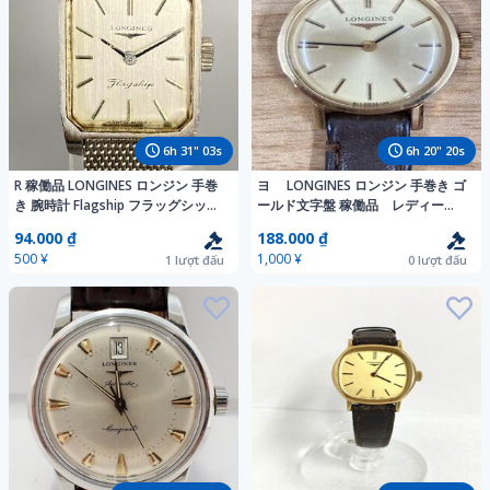
6
h
31
"
01
s
6
h
20
"
18
s
R 稼働品 LONGINES ロンジン 手巻
ヨ LONGINES ロンジン 手巻き ゴ
き 腕時計 Flagship フラッグシップ
ールド文字盤 稼働品 レディー
シルバー文字盤 16310271 2針 スク
ス yl2972
94.000 ₫
188.000 ₫
エア かわせみ
500 ¥
1,000 ¥
1
lượt đấu
0
lượt đấu