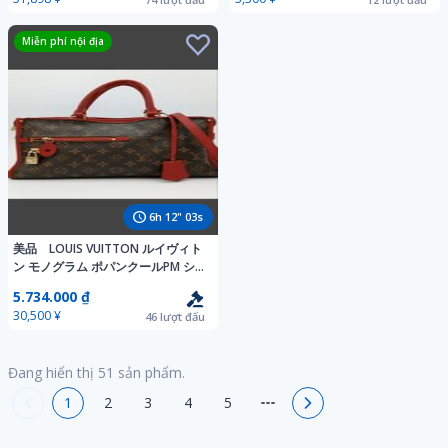
Miễn phí nội địa
6
h
12
"
02
s
美品 LOUIS VUITTON ルイヴィト
ン モノグラム ポパンクールPM シ
ョルダーバッグ 2WAY
5.734.000 ₫
30,500 ¥
46
lượt đấu
Đang hiển thị
51
sản phẩm.
1
2
3
4
5