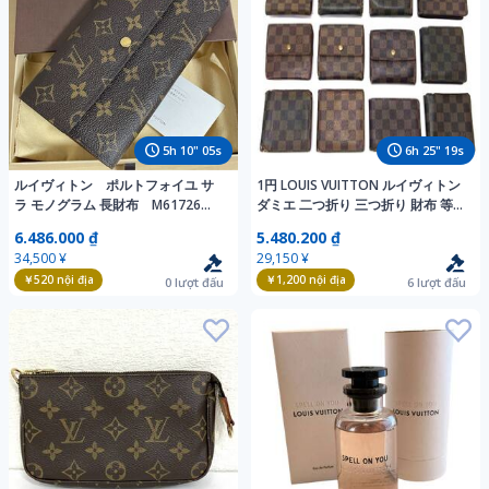
5
h
10
"
04
s
6
h
25
"
18
s
ルイヴィトン ポルトフォイユ サ
1円 LOUIS VUITTON ルイヴィトン
ラ モノグラム 長財布 M61726
ダミエ 二つ折り 三つ折り 財布 等
LOUIS VUITTON
ウォレット 小銭入れ 札入れ カード
6.486.000 ₫
5.480.200 ₫
入れ 12点セット まとめ売り
34,500 ¥
29,150 ¥
DB5051
￥520
nội địa
￥1,200
nội địa
0
lượt đấu
6
lượt đấu