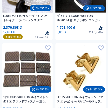
5
h
59
"
50
s
6
h
50
"
30
s
LOUIS VUITTON ルイヴィトン LV
ヴィトン 6 LOUIS VUITTON
トレイナー ライン メンズ スニーカ
♯MS0194 青 スリッポン コンビレザ
ー 26.5cm 1円スタート
ースニーカー 2154
2.370.868 ₫
1.701.400 ₫
12,611 ¥
9,050 ¥
33
lượt đấu
￥980
nội địa
18
lượt đấu
6
h
25
"
32
s
6
h
23
"
33
s
1円 LOUIS VUITTON ルイヴィトン
LOUIS VUITTON ルイヴィトン ピア
ダミエ ラウンドファスナー 三つ折
ス エッセンシャルV ゴールドカラ
り 長財布 等 ウォレット 小銭入れ
ー - M68153