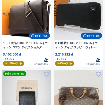
5
h
51
"
08
s
5
h
44
"
20
s
1円 正規品 LOUIS VUITTON ルイヴ
RFID搭載 LOUIS VUITTON ルイヴ
ィトン ロマン タイガ ショルダーバ
ィトン タイガ ジッピー ウォレット
ッグ フラップ ロゴ レザー 斜め掛け
ヴェルティカル M30317 ロゴ金具
3.102.000 ₫
2.216.332 ₫
クロスボディ グリズリ ブラウン
レザー ブラック ラウンドファスナ
16,500 ¥
11,789 ¥
ー
￥1,280
nội địa
￥600
nội địa
47
lượt đấu
34
lượt đấu
Miễn phí nội địa