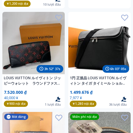
￥1,200
nội địa
10
lượt đấu
3
h
52
"
36
s
6
h
03
"
04
s
LOUIS VUITTON ルイヴィトン ジッ
1円 正規品 LOUIS VUITTON ルイヴ
ピーウォレット ラウンドファスナ
ィトン タイガ タイミール ショルダ
ー 長財布 ブラック レッド
ーバッグ ロゴ 大容量 多収納 斜め掛
7.520.000 ₫
1.499.676 ₫
け シリアルあり アルドワーズ
40,000 ¥
7,977 ¥
￥900
nội địa
￥1,280
nội địa
1
lượt đấu
36
lượt đấu
Mới đăng
Miễn phí nội địa