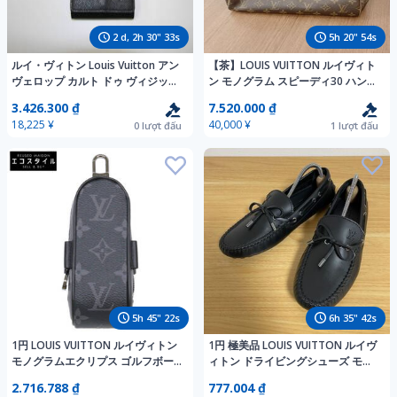
2
d,
2
h
30
"
32
s
5
h
20
"
53
s
ルイ・ヴィトン Louis Vuitton アン
【茶】LOUIS VUITTON ルイヴィト
ヴェロップ カルト ドゥ ヴィジット
ン モノグラム スピーディ30 ハンド
タイガ M64595
バッグ ミニボストン
3.426.300 ₫
7.520.000 ₫
18,225 ¥
40,000 ¥
0
lượt đấu
1
lượt đấu
5
h
45
"
21
s
6
h
35
"
41
s
1円 LOUIS VUITTON ルイヴィトン
1円 極美品 LOUIS VUITTON ルイヴ
モノグラムエクリプス ゴルフボー
ィトン ドライビングシューズ モカ
ルケース
シン ローファー LVロゴ レザー ブ
2.716.788 ₫
777.004 ₫
ラック 黒 7 26cm相当 ND0133