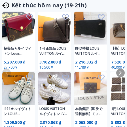
Kết thúc hôm nay (19-21h)
極美品★ルイヴィ
1円 正規品 LOUIS
RFID搭載 LOUIS
【茶】LOU
トン Louis
VUITTON ルイヴ
VUITTON ルイヴ
VUITTO
Vuitton モノグラ
ィトン ロマン タ
ィトン タイガ ジ
ィトン モ
5.207.600 ₫
3.102.000 ₫
2.216.332 ₫
7.520.00
ム 三つ折り財布
イガ ショルダー
ッピー ウォレッ
ム スピー
27,700 ¥
16,500 ¥
11,789 ¥
40,000 ¥
ポルトフォイユゾ
バッグ フラップ
ト ヴェルティカ
ハンドバッ
エ フューシャ 赤
ロゴ レザー 斜め
ル M30317 ロゴ
ニボスト
レディース コン
掛け クロスボデ
金具 レザー ブラ
パクト
ィ グリズリ ブラ
ック ラウンドフ
ウン
ァスナー
I191★ルイヴィト
LOUIS VUITTON
本物保証【即決で
1円 LOUIS
ン LOUIS
ルイヴィトン LV
送料無料】モノグ
VUITTO
VUITTON スニー
トレイナー ライ
ラム/カードケー
ィトン ダ
1.809.500 ₫
2.370.868 ₫
2.068.000 ₫
5.893.80
カー ルクセンブ
ン メンズ スニー
ス/名刺入れ/ヴィ
ウンドフ