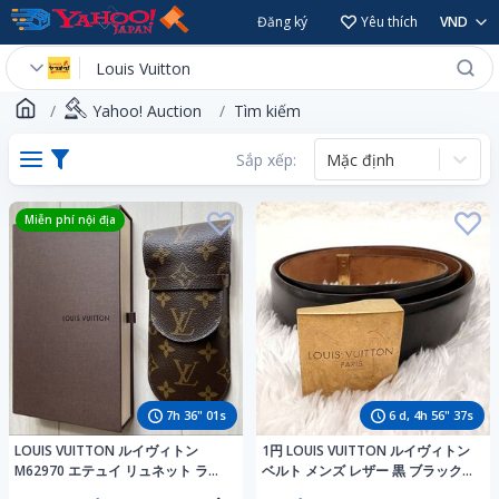
Đăng ký
Yêu thích
VND
Yahoo! Auction
Tìm kiếm
Sắp xếp:
Mặc định
Miễn phí nội địa
7
h
36
"
00
s
6
d,
4
h
56
"
36
s
LOUIS VUITTON ルイヴィトン
1円 LOUIS VUITTON ルイヴィトン
M62970 エテュイ リュネット ラバ
ベルト メンズ レザー 黒 ブラック
メガネケース ルイヴィトン サング
ゴールド金具 スクエアバックル