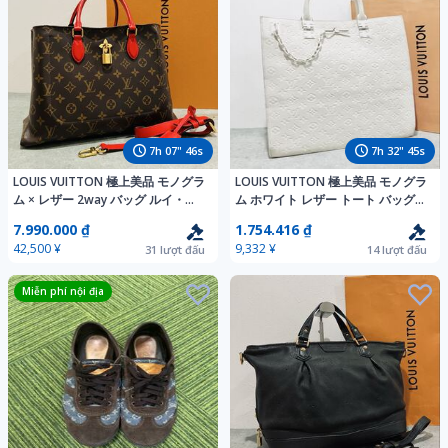
7
h
07
"
45
s
7
h
32
"
44
s
LOUIS VUITTON 極上美品 モノグラ
LOUIS VUITTON 極上美品 モノグラ
ム × レザー 2way バッグ ルイ・ヴ
ム ホワイト レザー トート バッグ
ィトン フラワー トート バック
ルイ・ヴィトン チェーン チャーム
7.990.000 ₫
1.754.416 ₫
サックプラ バック
42,500 ¥
9,332 ¥
31
lượt đấu
14
lượt đấu
Miễn phí nội địa