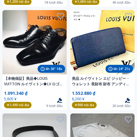
￥1,200
nội địa
￥1,680
nội địa
18
lượt đấu
45
lượt đấu
6
h
36
"
17
s
6
h
24
"
20
s
【本物保証】美品◆LOUIS
美品 ルイヴィトン エピ ジッピー・
VUITTON ルイヴィトン◆LV ロゴ
ウォレット 長財布 財布 アンディゴ
メダリオンホールカット ドレスシ
ブルー メンズ ブランド LOUIS
1.091.340 ₫
1.552.880 ₫
ューズ ローファー 革靴サイズ6 1/2
VUITTON M61873 1円～ ★99
5,805 ¥
8,260 ¥
25.5cm相当
￥1,490
nội địa
￥990
nội địa
9
lượt đấu
26
lượt đấu