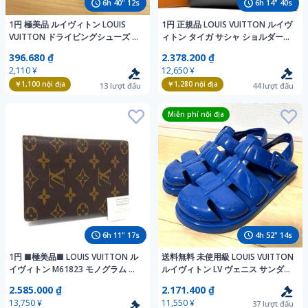
6
h
40
"
11
s
6
h
14
"
39
s
1円 極美品 ルイヴィトン LOUIS
1円 正規品 LOUIS VUITTON ルイヴ
VUITTON ドライビングシューズ モ
ィトン タイガ サシャ ショルダーバ
カシン LVバックル レザー 黒 ブラ
ッグ オールレザー ロゴ 斜め掛け ク
396.680 ₫
2.378.200 ₫
ック 6.5 約25.5cm FA1026 18829
ロスボディ グレー グラシエ
2,110 ¥
12,650 ¥
￥1,100
nội địa
￥1,280
nội địa
13
lượt đấu
44
lượt đấu
Miễn phí nội địa
6
h
11
"
16
s
4
h
52
"
13
s
1円 ■極美品■ LOUIS VUITTON ル
送料無料 未使用級 LOUIS VUITTON
イヴィトン M61823 モノグラム ポ
ルイヴィトン LV ヴェニス サンダル
ルトバルール カルトクレディ 二つ
モノグラム ラバー ブルー メンズ イ
2.585.000 ₫
2.171.400 ₫
折り 長財布 ブラウン系 HD0683
タリア製
13,750 ¥
11,550 ¥
37
lượt đấu