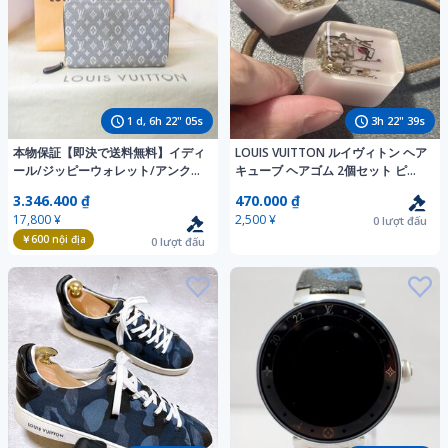
1
d,
6
h
22
"
04
s
3
h
22
"
38
s
本物保証【即決で送料無料】イディ
LOUIS VUITTON ルイヴィトン ヘア
ール/ジッピーウォレット/アンク
キューブ ヘアゴム 2個セット ピン
ル/ファスナー長財布/M63010/レデ
ク系
3.346.400 ₫
470.000 ₫
ィース/男女兼用/ヴィトンの正規品
17,800 ¥
2,500 ¥
0
lượt đấu
￥600
nội địa
0
lượt đấu