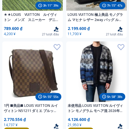
3
h
11
"
38
s
7
h
15
"
46
s
★★LOUIS VUITTON ルイヴィ
LOUIS VUITTON 極上美品 モノグラ
トン メンズ スニーカー デニム
ム マヒナ レザー 2way バッグ ル
生地 日本サイズ26.5ｃｍ～27.0ｃ
イ・ヴィトン ステラPM バック 付
789.600 ₫
2.199.600 ₫
ｍ★★
属品あり！
4,200 ¥
11,700 ¥
27
lượt đấu
27
lượt đấu
5
h
55
"
54
s
5
h
58
"
37
s
1円 ■美品■ LOUIS VUITTON ルイ
未使用品 LOUIS VUITTON ルイヴィ
ヴィトン N51211 ダミエ ブルック
トン モノグラム モヘア混 2026年
リンMM ショルダーバッグ 斜め掛
ニットカーディガン メンズ サイズL
2.770.556 ₫
4.126.600 ₫
け ブラウン系 HB3279
0730-9 AH74
14,737 ¥
21,950 ¥