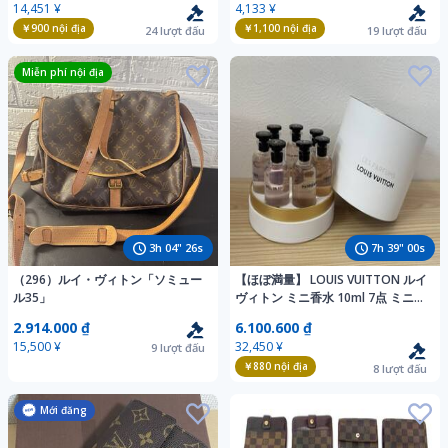
14,451 ¥
4,133 ¥
10857
￥900
nội địa
￥1,100
nội địa
24
lượt đấu
19
lượt đấu
Miễn phí nội địa
3
h
04
"
25
s
7
h
38
"
59
s
（296）ルイ・ヴィトン「ソミュー
【ほぼ満量】 LOUIS VUITTON ルイ
ル35」
ヴィトン ミニ香水 10ml 7点 ミニチ
ュア オードゥパルファン OIM2954
2.914.000 ₫
6.100.600 ₫
15,500 ¥
32,450 ¥
9
lượt đấu
￥880
nội địa
8
lượt đấu
Mới đăng