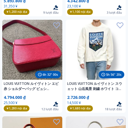
5.893.800 ₫
4.342.800 ₫
札入れ 9点セット まとめ売り
31,350 ¥
23,100 ¥
DB5054
￥1,200
nội địa
￥1,100
nội địa
9
lượt đấu
3
lượt đấu
6
h
31
"
59
s
5
h
56
"
19
s
LOUIS VUITTON ルイヴィトン エピ
LOUIS VUITTON ルイヴィトン スウ
赤 ショルダーバッグ ビュシ
ェット 山岳風景 刺繍 ホワイト コッ
M52207 レッド ルイ ヴィトン カス
トン 0730-3 AH74
4.794.000 ₫
2.726.000 ₫
ティリアンレッド
25,500 ¥
14,500 ¥
￥1,280
nội địa
￥1,680
nội địa
12
lượt đấu
18
lượt đấu