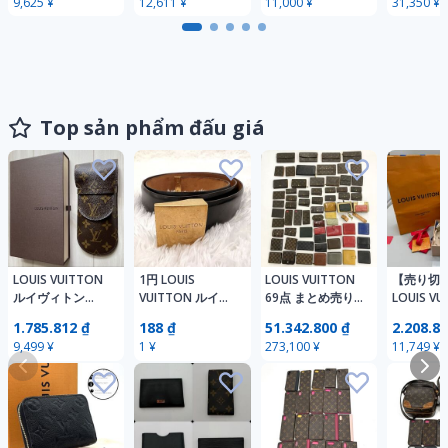
9,625 ¥
12,611 ¥
11,000 ¥
31,350 ¥
ルグ・サモトラケ
カー 26.5cm 1円
ジット/男女兼
三つ折り 
イン 8
スタート
用/M56362/ヴィ
等 ウォレ
トンの正規品
銭入れ 札
セット ま
り DB505
Top sản phẩm đấu giá
LOUIS VUITTON
1円 LOUIS
LOUIS VUITTON
【売り切
ルイヴィトン
VUITTON ルイヴ
69点 まとめ売り
LOUIS VU
M62970 エテュイ
ィトン ベルト メ
財布 キーケース
ベルト ル
1.785.812 ₫
188 ₫
51.342.800 ₫
2.208.81
リュネット ラバ
ンズ レザー 黒 ブ
カードケース モ
トン ポン
9,499 ¥
1 ¥
273,100 ¥
11,749 ¥
メガネケース ル
ラック ゴールド
ノグラム ダミエ
イヴィトン サン
金具 スクエアバ
エピ ヴェルニ ジ
グラス ケース ル
ックル LB1000
ャンク 現状品 1円
イヴィトン モノ
スタート
グラム