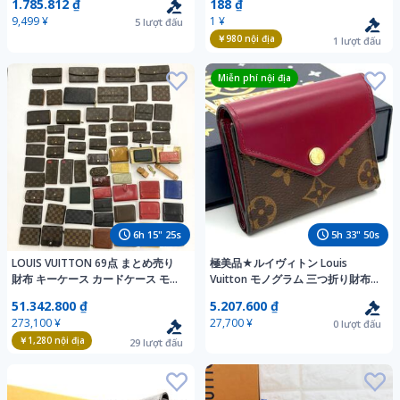
1.785.812 ₫
188 ₫
ラス ケース ルイヴィトン モノグラ
LB1000
9,499 ¥
1 ¥
5
lượt đấu
ム
￥980
nội địa
1
lượt đấu
Miễn phí nội địa
6
h
15
"
24
s
5
h
33
"
49
s
LOUIS VUITTON 69点 まとめ売り
極美品★ルイヴィトン Louis
財布 キーケース カードケース モノ
Vuitton モノグラム 三つ折り財布
グラム ダミエ エピ ヴェルニ ジャン
ポルトフォイユゾエ フューシャ 赤
51.342.800 ₫
5.207.600 ₫
ク 現状品 1円スタート
レディース コンパクト
273,100 ¥
27,700 ¥
0
lượt đấu
￥1,280
nội địa
29
lượt đấu