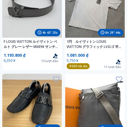
4
h
43
"
24
s
6
h
29
"
43
s
F LOUIS VUITTON ルイヴィトン ベ
1円 ルイヴィトン LOUIS
ルト グレー レザー M6898 サンチ
VUITTON グラフィック LVロゴ 半
ュール LVイニシャル 85cm 34イン
袖 Tシャツ L 白 RM192 国内正規品
1.193.800 ₫
1.081.000 ₫
チ
バックプリント 半袖Tシャツ
6,350 ¥
5,750 ¥
13
lượt đấu
18619
￥580
nội địa
11
lượt đấu