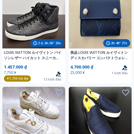
2
d,
6
h
06
"
19
s
2
h
40
"
36
s
LOUIS VUITTON ルイヴィトン パイ
美品 LOUIS VUITTON ルイヴィトン
ソンレザー ハイカット スニーカー
ディスカバリー コンパクトウォレ
size 9 1/2 メンズ 希少レア
ット M67620 タイガラマ コバルト
1.457.000 ₫
4.700.000 ₫
三つ折り財布 メンズ
7,750 ¥
25,000 ¥
1
lượt đấu
￥1,730
nội địa
12
lượt đấu