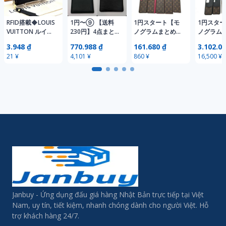
RFID搭載◆LOUIS
1円〜⑨ 【送料
1円スタート【モ
1円スタ
VUITTON ルイヴ
230円】4点まと
ノグラムまとめ】
ノグラム
ィトン ジッピー
め売り LOUIS
ルイヴィトン
ルイヴィ
3.948 ₫
770.988 ₫
161.680 ₫
3.102.00
コインパース モ
VUITTON モノグ
LOUIS VUITTON
LOUIS VU
21 ¥
4,101 ¥
860 ¥
16,500 ¥
ノグラム アンプ
ラム カードケー
モノグラム
モノグラ
ラント ノワール
ス 名刺入れ 小物
iPhoneケース 20
ゾン他 1
コインケース ブ
入れ PRADA 名刺
点まとめ売り
め売り
ラック
入れ #④99
Janbuy - Ứng dụng đấu giá hàng Nhật Bản trực tiếp tại Việt
Nam, uy tín, tiết kiệm, nhanh chóng dành cho người Việt. Hỗ
trợ khách hàng 24/7.