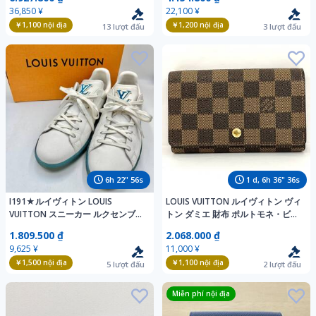
coMS12036COB
36,850 ¥
22,100 ¥
￥1,100
nội địa
￥1,200
nội địa
13
lượt đấu
3
lượt đấu
6
h
22
"
55
s
1
d,
6
h
36
"
35
s
I191★ルイヴィトン LOUIS
LOUIS VUITTON ルイヴィトン ヴィ
VUITTON スニーカー ルクセンブル
トン ダミエ 財布 ポルトモネ・ビ
グ・サモトラケイン 8
エ・トレゾール 二つ折り財布 ブラ
1.809.500 ₫
2.068.000 ₫
ウン系 - N61730
9,625 ¥
11,000 ¥
￥1,500
nội địa
￥1,100
nội địa
5
lượt đấu
2
lượt đấu
Miễn phí nội địa