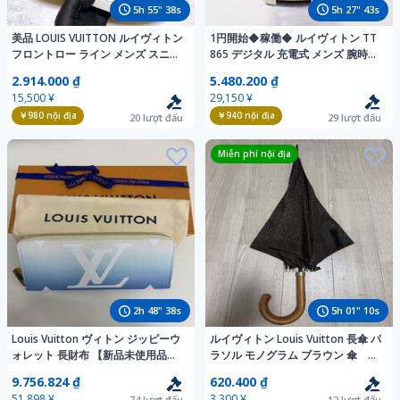
5
h
55
"
37
s
5
h
27
"
42
s
美品 LOUIS VUITTON ルイヴィトン
1円開始◆稼働◆ ルイヴィトン TT
フロントロー ライン メンズ スニー
865 デジタル 充電式 メンズ 腕時計
カー 25.5cm 1円スタート
充電ケーブル AJ01103
2.914.000 ₫
5.480.200 ₫
15,500 ¥
29,150 ¥
￥980
nội địa
￥940
nội địa
20
lượt đấu
29
lượt đấu
Miễn phí nội địa
2
h
48
"
37
s
5
h
01
"
09
s
Louis Vuitton ヴィトン ジッピーウ
ルイヴィトン Louis Vuitton 長傘 パ
ォレット 長財布 【新品未使用品】
ラソル モノグラム ブラウン 傘 送
M80360 シリアルIC 箱付き 1円スタ
料無料
9.756.824 ₫
620.400 ₫
ート！売り切り！
51,898 ¥
3,300 ¥
74
lượt đấu
12
lượt đấu