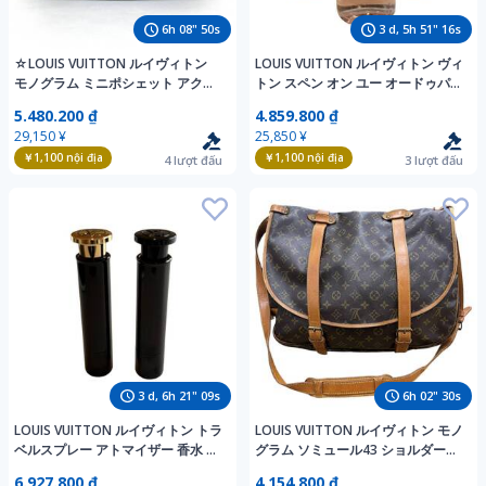
6
h
08
"
49
s
3
d,
5
h
51
"
15
s
☆LOUIS VUITTON ルイヴィトン
LOUIS VUITTON ルイヴィトン ヴィ
モノグラム ミニポシェット アクセ
トン スペン オン ユー オードゥパル
ソワール アクセサリーポーチ ブラ
ファン 香水 100ml 残量90％程度
5.480.200 ₫
4.859.800 ₫
ウン系 M58009 チェーン無し
29,150 ¥
25,850 ¥
￥1,100
nội địa
￥1,100
nội địa
4
lượt đấu
3
lượt đấu
3
d,
6
h
21
"
08
s
6
h
02
"
29
s
LOUIS VUITTON ルイヴィトン トラ
LOUIS VUITTON ルイヴィトン モノ
ベルスプレー アトマイザー 香水 ケ
グラム ソミュール43 ショルダーバ
ースのみ LVロゴ 2本セット
ッグ 大容量 ◎中古品◎
6.927.800 ₫
4.154.800 ₫