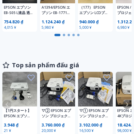
EPSON エプソン
A1394/EPSON エ
（177） EPSON
EPSON 
EB-S05 L液晶 透
プソン EB-1771W
エプソン LCDプロ
プロジェ
過型3LCD プロジ
プロジェクター
ジェクター プロ
EB-900 
754.820 ₫
1.124.240 ₫
940.000 ₫
1.312.24
ェクター 3200ル
映像機器 ランプ
ジェクター EB-
メン ラン
4,015 ¥
5,980 ¥
5,000 ¥
6,980 ¥
ーメン ビジネス
使用時間 626h
S18 H552D ジャ
時間：363
業務用 映像機器●
33h 通電確認の
ンク
コン付き 
簡易検査品
み
送 一週間
証
【H26061
Top sản phẩm đấu giá
【1円スタート】
▽② EPSON エプ
▽① EPSON エプ
EPSON 
EPSON エプソン
ソン プロジェク
ソン プロジェク
4Kプロジ
EB-W06 プロジェ
ター EB-U42
ター EB-U42
EH-TW62
3.948 ₫
3.760.000 ₫
3.102.000 ₫
18.424.
クター 付属品有
3600lm UWXGA
3600lm UWXGA
2800lm
21 ¥
20,000 ¥
16,500 ¥
98,000 ¥
り
KB252231
KB253986
送料無料