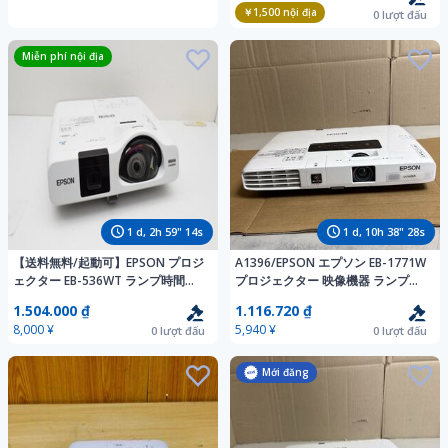
￥1,500
nội địa
0
lượt đấu
Miễn phí nội địa
1
d,
2
h
59
"
13
s
1
d,
10
h
38
"
27
s
【送料無料/起動可】EPSON プロジ
A1396/EPSON エプソン EB-1771W
ェクター EB-536WT ランプ時間
プロジェクター 映像機器 ランプ使
901H 画面縦線多数 U12667
用時間 623h 42h 通電確認のみ
1.504.000 ₫
1.116.720 ₫
8,000 ¥
5,940 ¥
0
lượt đấu
0
lượt đấu
Mới đăng