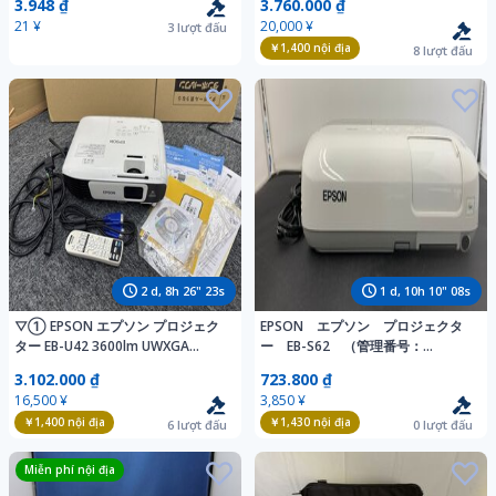
3.948 ₫
3.760.000 ₫
21 ¥
20,000 ¥
3
lượt đấu
￥1,400
nội địa
8
lượt đấu
2
d,
8
h
26
"
22
s
1
d,
10
h
10
"
07
s
▽① EPSON エプソン プロジェク
EPSON エプソン プロジェクタ
ター EB-U42 3600lm UWXGA
ー EB-S62 （管理番号：
KB253986
060109）
3.102.000 ₫
723.800 ₫
16,500 ¥
3,850 ¥
￥1,400
nội địa
￥1,430
nội địa
6
lượt đấu
0
lượt đấu
Miễn phí nội địa