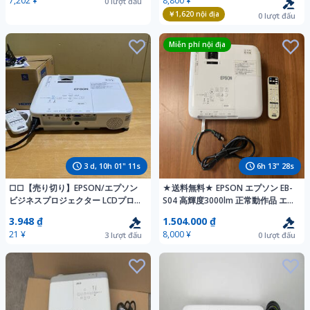
7,202 ¥
8,800 ¥
0
lượt đấu
￥1,620
nội địa
0
lượt đấu
Miễn phí nội địa
3
d,
10
h
01
"
10
s
6
h
13
"
27
s
□□【売り切り】EPSON/エプソン
★送料無料★ EPSON エプソン EB-
ビジネスプロジェクター LCDプロ
S04 高輝度3000lm 正常動作品 エプ
ジェクター EB-W03 H556D
ソン純正ランプ使用 811時間
3.948 ₫
1.504.000 ₫
21 ¥
8,000 ¥
3
lượt đấu
0
lượt đấu