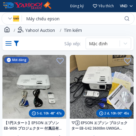
Đăng ký
Yêu thích
VND
Yahoo! Auction
Tìm kiếm
Sắp xếp:
Mặc định
Mới đăng
5
d,
10
h
48
"
46
s
2
d,
10
h
00
"
44
s
【1円スタート】EPSON エプソン
▽② EPSON エプソン プロジェク
EB-W06 プロジェクター 付属品有
ター EB-U42 3600lm UWXGA
り
KB252231