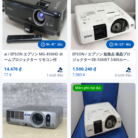
9
h
41
"
25
s
9
h
53
"
45
s
ai / EPSON エプソン MG-850HD ホ
EPSON / エプソン 短焦点 液晶プロ
ームプロジェクター リモコン付
ジェクター EB-536WT 3400ルーメ
ン HDMI端子接触不良 リモコン/ペ
14.476 ₫
1.500.240 ₫
ン欠品 即日発送【H26072909】
77 ¥
7,980 ¥
1
lượt đấu
0
lượt đấu
Miễn phí nội địa