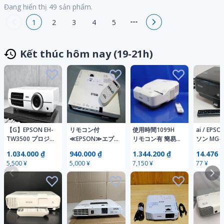
Đang hiển thị
49
sản phẩm.
1
2
3
4
5
Kết thúc hôm nay (19-21h)
【G】EPSON EH-
リモコン付
使用時間1099H
ai / EPS
TW3500 プロジェ
≪EPSON≫エプ
リモコン有 簡易
ソン MG-
クター エプソン
ソン ビジネスプ
動作確認 EPSON
ホームプ
1.034.000 ₫
940.000 ₫
1.344.200 ₫
14.476 
3297629
ロジェクター
ビジネスプロジェ
ター リモ
5,500 ¥
5,000 ¥
7,150 ¥
77 ¥
EB-1775W (梱
クター 超短焦点
80)50y272050074E3B60
EB-685W H744D
映像 投影
PROJECTOR エプ
ソン K072413