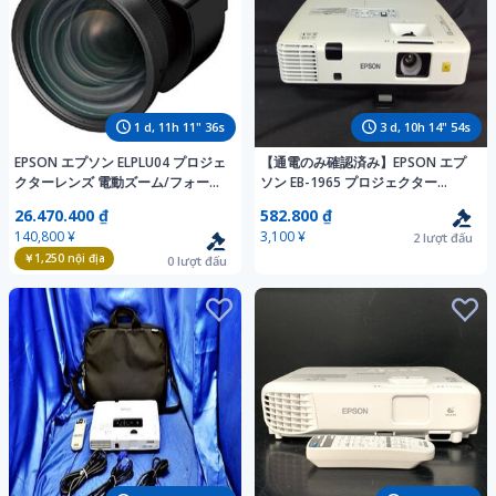
1
d,
11
h
11
"
35
s
3
d,
10
h
14
"
53
s
EPSON エプソン ELPLU04 プロジェ
【通電のみ確認済み】EPSON エプ
クターレンズ 電動ズーム/フォーカ
ソン EB-1965 プロジェクター
ス
5000lm 簡易検査品 映像機器
26.470.400 ₫
582.800 ₫
140,800 ¥
3,100 ¥
2
lượt đấu
￥1,250
nội địa
0
lượt đấu