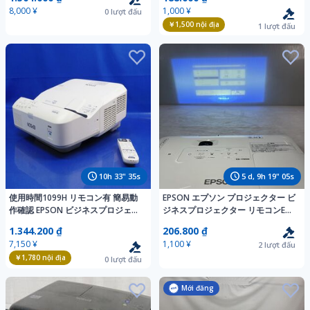
8,000 ¥
1,000 ¥
0
lượt đấu
￥1,500
nội địa
1
lượt đấu
10
h
33
"
34
s
5
d,
9
h
19
"
04
s
使用時間1099H リモコン有 簡易動
EPSON エプソン プロジェクター ビ
作確認 EPSON ビジネスプロジェク
ジネスプロジェクター リモコンEB-
ター 超短焦点 EB-685W H744D 映
1785W中古品
1.344.200 ₫
206.800 ₫
像 投影 PROJECTOR エプソン
7,150 ¥
1,100 ¥
2
lượt đấu
K072413
￥1,780
nội địa
0
lượt đấu
Mới đăng