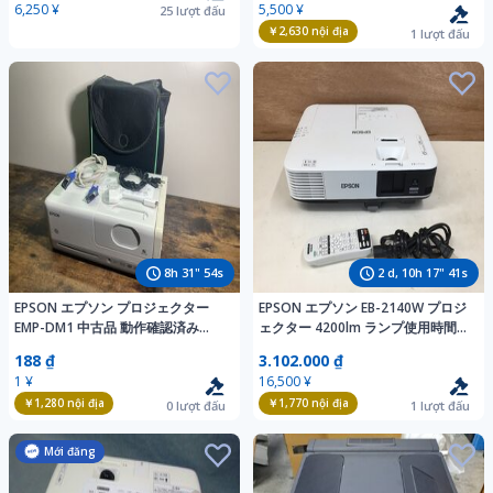
6,250 ¥
5,500 ¥
25
lượt đấu
￥2,630
nội địa
1
lượt đấu
8
h
31
"
53
s
2
d,
10
h
17
"
40
s
EPSON エプソン プロジェクター
EPSON エプソン EB-2140W プロジ
EMP-DM1 中古品 動作確認済み
ェクター 4200lm ランプ使用時間：
DVD一体型 3LCDプロジェクター 本
1614H/101H リモコン付属 （管
188 ₫
3.102.000 ₫
体 リモコンなし VGAケーブル ケー
２F）
1 ¥
16,500 ¥
スつき
￥1,280
nội địa
￥1,770
nội địa
0
lượt đấu
1
lượt đấu
Mới đăng