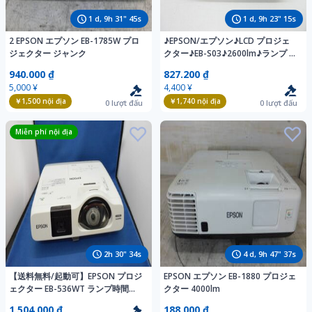
1
d,
9
h
31
"
44
s
1
d,
9
h
23
"
14
s
2 EPSON エプソン EB-1785W プロ
♪EPSON/エプソン♪LCD プロジェ
ジェクター ジャンク
クター♪EB-S03♪2600lm♪ランプ 高
1002H/低114H♪現状渡し♪電源コ
940.000 ₫
827.200 ₫
ード・リモコン付き K6315
5,000 ¥
4,400 ¥
￥1,500
nội địa
￥1,740
nội địa
0
lượt đấu
0
lượt đấu
Miễn phí nội địa
2
h
30
"
33
s
4
d,
9
h
47
"
36
s
【送料無料/起動可】EPSON プロジ
EPSON エプソン EB-1880 プロジェ
ェクター EB-536WT ランプ時間
クター 4000lm
1464H HDMI接触不良 U12671
1.504.000 ₫
188.000 ₫