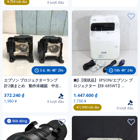
￥750
nội địa
0
lượt đấu
3
d,
9
h
48
"
28
s
10
h
49
"
23
s
エプソン プロジェクターランプ
■β【現状品】 EPSON/エプソン プ
計2個まとめ 動作未確認 中古現
ロジェクター【EB-685WT】
状品 (60s)
3,500lm ランプ点灯時間（明るさ：
372.240 ₫
1.447.600 ₫
高 1180 h 明るさ：低 15h）
1,980 ¥
7,700 ¥
0
lượt đấu
【0601-01】
￥1,940
nội địa
0
lượt đấu
Mới đăng