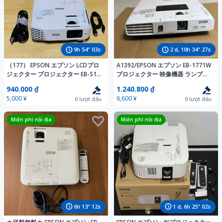
9
h
54
"
02
s
2
d,
10
h
34
"
26
s
（177） EPSON エプソン LCDプロ
A1392/EPSON エプソン EB-1771W
ジェクター プロジェクター EB-S18
プロジェクター 映像機器 ランプ使
H552D ジャンク
用時間 625h 158h 通電確認のみ
940.000 ₫
1.240.800 ₫
5,000 ¥
6,600 ¥
0
lượt đấu
0
lượt đấu
Miễn phí nội địa
Miễn phí nội địa
6
h
13
"
11
s
1
d,
6
h
25
"
01
s