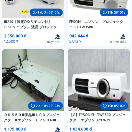
1
d,
3
h
52
"
03
s
11
h
58
"
50
s
■240【通電OK/リモコン付】
EPSON エプソン プロジェクタ
EPSON エプソン 液晶 プロジェクタ
ー EH-TW3500
ー EB-W05 H840D 三原色液晶シャ
2.350.000 ₫
942.444 ₫
ッター式投影方式 ホームプロジェ
12,500 ¥
5,013 ¥
2
lượt đấu
0
lượt đấu
クター 映像
2
d,
10
h
22
"
22
s
10
h
04
"
59
s
ＤＫ５５０■美品■ＬＣＤプロジェ
【G】EPSON EH-TW3500 プロジェ
クター■エプソン ＥＰＳＯＮ■Ｅ
クター エプソン 3297629
Ｂ－１７８５Ｗ■持ち運び 薄型
1.175.000 ₫
1.034.000 ₫
軽量■(80