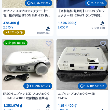
5
d,
4
h
03
"
08
s
2
h
15
"
37
s
エプソン LCDプロジェクター 【中
【送料無料/起動可】EPSON プロジ
古】動作保証 EPSON EMP-835 映
ェクター EB-536WT ランプ時間
像機器 リモコン欠品/516624
1240H スタンド破損 U12662
478.460 ₫
1.504.000 ₫
2,545 ¥
8,000 ¥
0
lượt đấu
￥1,520
nội địa
0
lượt đấu
Miễn phí nội địa
1
d,
21
h
12
"
58
s
1
d,
10
h
51
"
50
s
EPSON エプソン LCD プロジェクタ
エプソン プロジェクター EB-
ー EMP-TW1000 映像機器 企業 会
1945W
議 映画鑑賞 家庭用 リモコン欠品 ホ
1.353.976 ₫
1.654.400 ₫
ワイト 動作確認済み 簡易清掃済み