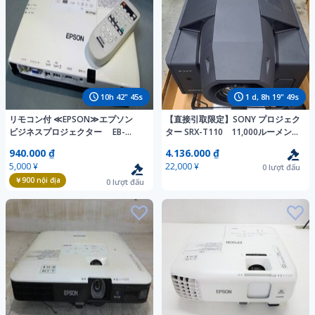
10
h
42
"
44
s
1
d,
8
h
19
"
48
s
リモコン付 ≪EPSON≫エプソン
【直接引取限定】SONY プロジェク
ビジネスプロジェクター EB-
ター SRX-T110 11,000ルーメン
1775W (梱
白キズ
940.000 ₫
4.136.000 ₫
80)50y272050074E3B60
5,000 ¥
22,000 ¥
0
lượt đấu
￥900
nội địa
0
lượt đấu