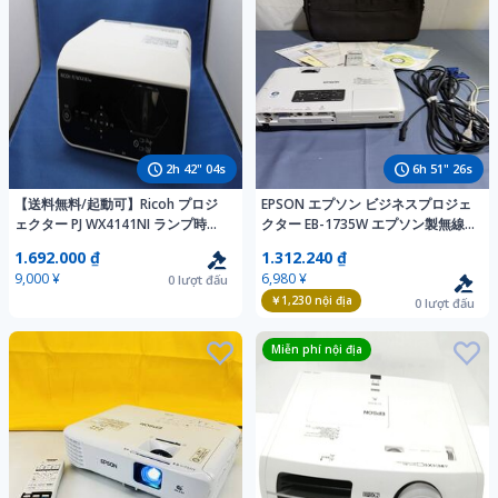
2
h
42
"
03
s
6
h
51
"
25
s
【送料無料/起動可】Ricoh プロジ
EPSON エプソン ビジネスプロジェ
ェクター PJ WX4141NI ランプ時間
クター EB-1735W エプソン製無線
1310H 影有 付属品有 W01173
LANユニット・リモコン・ケース付
1.692.000 ₫
1.312.240 ₫
9,000 ¥
6,980 ¥
0
lượt đấu
￥1,230
nội địa
0
lượt đấu
Miễn phí nội địa