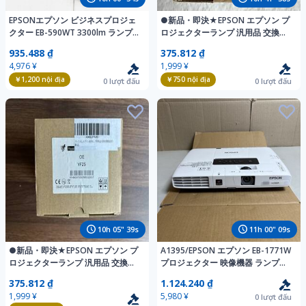
EPSONエプソン ビジネスプロジェ
●新品・即決★EPSON エプソン プ
クター EB-590WT 3300lm ランプ
ロジェクターランプ 汎用品 交換用
2864H
ELPLP36用
935.488 ₫
375.812 ₫
4,976 ¥
1,999 ¥
￥1,200
nội địa
￥750
nội địa
0
lượt đấu
0
lượt đấu
10
h
05
"
38
s
11
h
00
"
08
s
●新品・即決★EPSON エプソン プ
A1395/EPSON エプソン EB-1771W
ロジェクターランプ 汎用品 交換用
プロジェクター 映像機器 ランプ使
ELPLP25用
用時間 672h 16h 通電確認のみ
375.812 ₫
1.124.240 ₫
1,999 ¥
5,980 ¥
0
lượt đấu