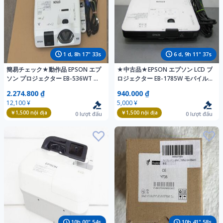
1
d,
8
h
17
"
32
s
6
d,
9
h
11
"
36
s
簡易チェック★動作品 EPSON エプ
★中古品★EPSON エプソン LCD プ
ソン プロジェクター EB-536WT ラ
ロジェクター EB-1785W モバイル
ンプ点灯時間1013H/86H☆投影
モデル
2.274.800 ₫
940.000 ₫
OK★S1300
12,100 ¥
5,000 ¥
￥1,500
nội địa
￥1,500
nội địa
0
lượt đấu
0
lượt đấu
10
h
00
"
53
s
10
h
41
"
57
s