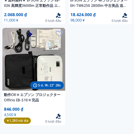
★送料無料★ EPSON エプソン EB-
EPSON エプソン 4Kプロジェクター
X36 高輝度3600lm 正常動作品 エプ
EH-TW6250 2800lm 中古美品 送料
ソン純正ランプ使用 2583時間
無料
2.068.000 ₫
18.424.000 ₫
11,000 ¥
98,000 ¥
0
lượt đấu
0
lượt đấu
5
d,
9
h
22
"
27
s
動作OK☆エプソン プロジェクター
Offirio EB-S10☆完品
846.000 ₫
4,500 ¥
￥1,280
nội địa
0
lượt đấu