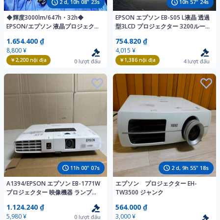
2
d,
10
h
08
"
22
s
10
h
57
"
23
s
◆輝度3000lm/647h・32h◆
EPSON エプソン EB-S05 L液晶 透過
EPSON/エプソン 液晶プロジェクタ
型3LCD プロジェクター 3200ルー
ー ★EB-1771W/リモコン・HDMI・
メン ビジネス業務用 映像機器●簡
1.654.400 ₫
754.820 ₫
VGAケーブル・ケース付★ 映像
易検査品
8,800 ¥
4,015 ¥
64532Y
￥2,200
nội địa
￥1,386
nội địa
0
lượt đấu
4
lượt đấu
11
h
00
"
06
s
2
d,
9
h
55
"
17
s
A1394/EPSON エプソン EB-1771W
エプソン プロジェクター EH-
プロジェクター 映像機器 ランプ使
TW3500 ジャンク
用時間 626h 33h 通電確認のみ
1.124.240 ₫
564.000 ₫
5,980 ¥
3,000 ¥
0
lượt đấu