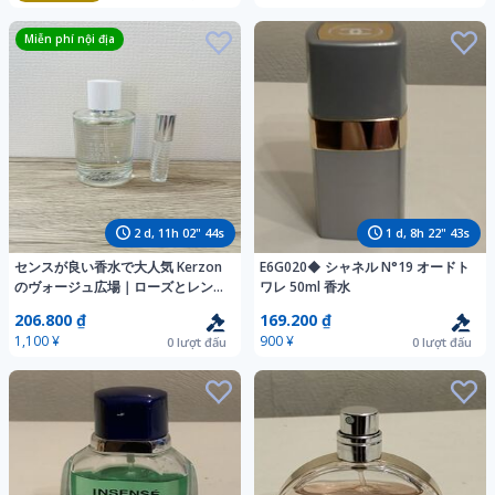
Miễn phí nội địa
2
d,
11
h
02
"
42
s
1
d,
8
h
22
"
41
s
センスが良い香水で大人気 Kerzon
E6G020◆ シャネル N°19 オードト
のヴォージュ広場｜ローズとレンガ
ワレ 50ml 香水
の香り
206.800 ₫
169.200 ₫
1,100 ¥
900 ¥
0
lượt đấu
0
lượt đấu