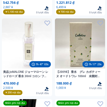
542.756 ₫
1.221.812 ₫
2,887 ¥
6,499 ¥
￥1,100
nội địa
￥700
nội địa
0
lượt đấu
0
lượt đấu
7
h
47
"
01
s
7
h
17
"
21
s
美品 JoMALONE ジョーマローン レ
【20098】 香水 グレ カボティー
ッドローズ 香水 30ml コロン フレ
ヌ オードトワレ 100ml 未開封
グランス 残量多 BU7660AJ
箱付き
470.000 ₫
188.000 ₫
2,500 ¥
1,000 ¥
0
lượt đấu
￥200
nội địa
0
lượt đấu
Miễn phí nội địa
Miễn phí nội địa