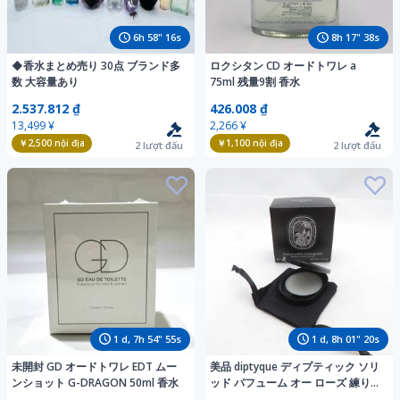
6
h
58
"
14
s
8
h
17
"
36
s
◆香水まとめ売り 30点 ブランド多
ロクシタン CD オードトワレ a
数 大容量あり
75ml 残量9割 香水
2.537.812 ₫
426.008 ₫
13,499 ¥
2,266 ¥
￥2,500
nội địa
￥1,100
nội địa
2
lượt đấu
2
lượt đấu
1
d,
7
h
54
"
53
s
1
d,
8
h
01
"
18
s
未開封 GD オードトワレ EDT ムー
美品 diptyque ディプティック ソリ
ンショット G-DRAGON 50ml 香水
ッド パフューム オー ローズ 練り香
水 3g 残量多 BK2106AJ