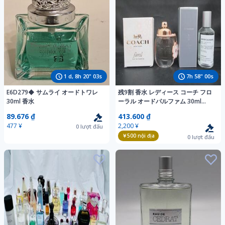
1
d,
8
h
20
"
01
s
7
h
57
"
58
s
E6D279◆ サムライ オードトワレ
残9割 香水 レディース コーチ フロ
30ml 香水
ーラル オードパルファム 30ml
NILE サボンカシミア ファインフレ
89.676 ₫
413.600 ₫
グランス 50ml 2
477 ¥
2,200 ¥
0
lượt đấu
￥500
nội địa
0
lượt đấu