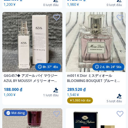
1,200 ¥
1,980 ¥
0
lượt đấu
0
lượt đấu
8
h
37
"
43
s
2
d,
8
h
24
"
54
s
G6G457◆ アズール バイ マウジー
m001 K Dior ミスディオール
AZUL BY MOUSSY メリリー オード
BLOOMING BOUQUET ブルーミン
トワレ EDT 香水 30mL
グブーケ 香水 50mL 残量多め フレ
188.000 ₫
289.520 ₫
グランス
1,000 ¥
1,540 ¥
1
lượt đấu
￥1,060
nội địa
5
lượt đấu
Mới đăng