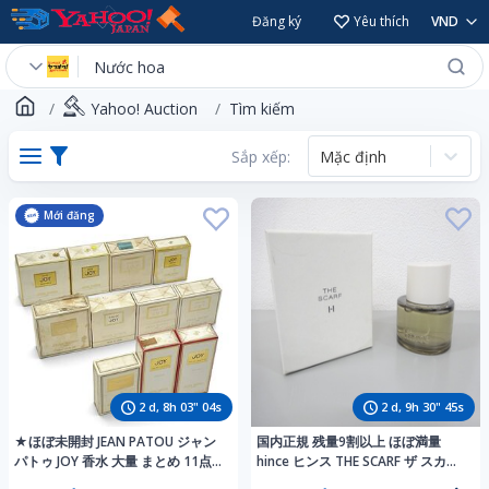
Đăng ký
Yêu thích
VND
Yahoo! Auction
Tìm kiếm
Sắp xếp:
Mặc định
Mới đăng
2
d,
8
h
03
"
02
s
2
d,
9
h
30
"
43
s
★ほぼ未開封 JEAN PATOU ジャン
国内正規 残量9割以上 ほぼ満量
パトゥ JOY 香水 大量 まとめ 11点
hince ヒンス THE SCARF ザ スカー
ヴィンテージ 香水コレクション放
フ 50ml オードパルファン 01 EDP