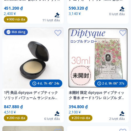
ージュ オードトワレ 60ml
ーセー COSME DECORTE
451.200 ₫
590.320 ₫
2,400 ¥
3,140 ¥
0
lượt đấu
￥900
nội địa
11
lượt đấu
Mới đăng
4
d,
7
h
45
"
22
s
2
d,
9
h
06
"
35
s
1円 美品 diptyque ディプティック
未開封 限定 diptyque ディプティッ
ソリッド パフューム サンジェルマ
ク 香水 オードトワレ ロンブル ダン
ン34 練り香水 3g 残量多 BK2108AJ
ロー 30ml L'OMBRE DANS L'EAU
847.880 ₫
394.800 ₫
EDT LIMITED EDITION レア 廃盤
4,510 ¥
2,100 ¥
￥200
nội địa
￥230
nội địa
6
lượt đấu
2
lượt đấu