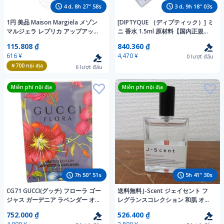
4
d,
8
h
27
"
56
s
3
d,
9
h
18
"
01
s
1円 美品 Maison Margiela メゾン
[DIPTYQUE （ディプティック）] ミ
マルジェラ レプリカ アップアット
ニ 香水 1.5ml 原材料【国内正規品
ドーン 香水 30ml オードトワレ 残
オルフェオン オードパルファン】
115.808 ₫
840.360 ₫
量多 BO12995AO
sz
616 ¥
4,470 ¥
0
lượt đấu
￥700
nội địa
6
lượt đấu
Miễn phí nội địa
Miễn phí nội địa
7
h
50
"
49
s
5
h
41
"
28
s
CG71 GUCCI(グッチ) フローラ ゴー
送料無料 J-Scent ジェイセント フ
ジャス ガーデニア ラベンダー オー
レグランスコレクション 和肌 オー
ドトワレ リミテッド エディション
ドパルファン 50ml 残量多
752.000 ₫
526.400 ₫
2020 EDT SP 50ml