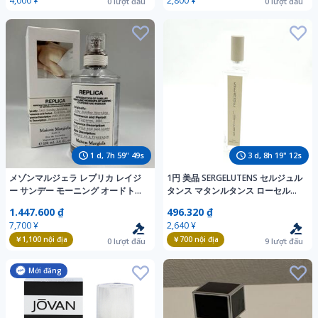
4,000 ¥
2,800 ¥
0
lượt đấu
0
lượt đấu
1
d,
7
h
59
"
47
s
3
d,
8
h
19
"
10
s
メゾンマルジェラ レプリカ レイジ
1円 美品 SERGELUTENS セルジュル
ー サンデー モーニング オードトワ
タンス マタンルタンス ローセルジ
レ EDT 香水 100ml
ュルタンス 香水 100ml オードパル
1.447.600 ₫
496.320 ₫
ファム EDP 残量多 BO12827AM
7,700 ¥
2,640 ¥
￥1,100
nội địa
￥700
nội địa
0
lượt đấu
9
lượt đấu
Mới đăng