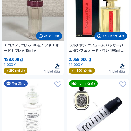
7
h
41
"
26
s
3
d,
8
h
19
"
45
s
★コスメデコルテ キモノ ツヤ★オ
ラルチザン パフューム パッサージ
ードトワレ★15ml★
ュ ダンフェ オードトワレ 100ml ほ
ぼ未使用 香水
188.000 ₫
2.068.000 ₫
1,000 ¥
11,000 ¥
￥290
nội địa
￥1,100
nội địa
1
lượt đấu
1
lượt đấu
Mới đăng
Miễn phí nội địa