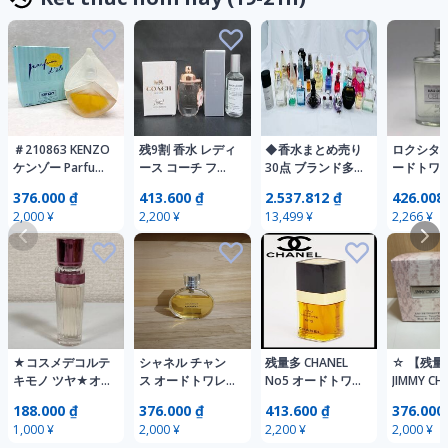
＃210863 KENZO
残9割 香水 レディ
◆香水まとめ売り
ロクシタン
ケンゾー Parfum
ース コーチ フロ
30点 ブランド多
ードトワレ
d'ete パルファム
ーラル オードパ
数 大容量あり
75ml 残
376.000 ₫
413.600 ₫
2.537.812 ₫
426.008
デテ オードトワ
ルファム 30ml
水
2,000 ¥
2,200 ¥
13,499 ¥
2,266 ¥
レ 香水 50ml
NILE サボンカシ
ミア ファインフ
レグランス 50ml
2
★コスメデコルテ
シャネル チャン
残量多 CHANEL
☆ 【残量
キモノ ツヤ★オ
ス オードトワレ
No5 オードトワ
JIMMY C
ードトワレ
35ml 香水
レ 100ml 残量9割
ー チュウ
188.000 ₫
376.000 ₫
413.600 ₫
376.000
★15ml★
程度 香水 EAU DE
トワレ EDT
1,000 ¥
2,000 ¥
2,200 ¥
2,000 ¥
TOILETTE シャネ
管ARRR