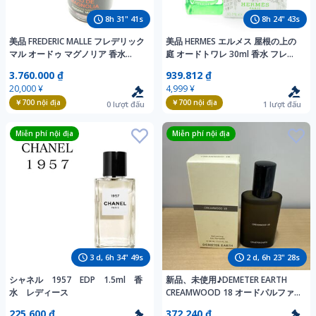
8
h
31
"
39
s
8
h
24
"
41
s
美品 FREDERIC MALLE フレデリック
美品 HERMES エルメス 屋根の上の
マル オードゥ マグノリア 香水
庭 オードトワレ 30ml 香水 フレグ
50ml オードトワレ 残量多
ランス 残量多 BN6756AO
3.760.000 ₫
939.812 ₫
BM13384AK
20,000 ¥
4,999 ¥
￥700
nội địa
￥700
nội địa
0
lượt đấu
1
lượt đấu
Miễn phí nội địa
Miễn phí nội địa
3
d,
6
h
34
"
47
s
2
d,
6
h
23
"
26
s
シャネル 1957 EDP 1.5ml 香
新品、未使用♪DEMETER EARTH
水 レディース
CREAMWOOD 18 オードパルファ
ム 30ml 香水 オードパルファム
225.600 ₫
372.240 ₫