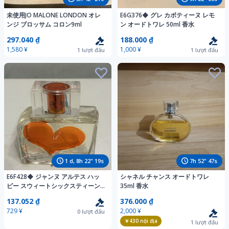
未使用JO MALONE LONDON オレ
E6G376◆ グレ カボティーヌ レモ
ンジ ブロッサム コロン9ml
ン オードトワレ 50ml 香水
297.040 ₫
188.000 ₫
1,580 ¥
1,000 ¥
1
lượt đấu
1
lượt đấu
1
d,
8
h
22
"
17
s
7
h
52
"
45
s
E6F428◆ ジャンヌ アルテス ハッ
シャネル チャンス オードトワレ
ピー スウィートシックスティーン
35ml 香水
オードパルファム 50ml 香水
137.052 ₫
376.000 ₫
729 ¥
2,000 ¥
0
lượt đấu
￥430
nội địa
1
lượt đấu