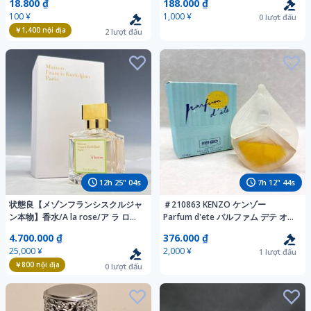
18.800 ₫
188.000 ₫
出 全て未使用
香水 フレグランス
100 ¥
1,000 ¥
0
lượt đấu
￥1,400
nội địa
2
lượt đấu
12
h
25
"
02
s
7
h
12
"
42
s
状態良【メゾンフランシスクルジャ
＃210863 KENZO ケンゾー
ン本物】香水/A la rose/ア ラ ロー
Parfum d'ete パルファム デテ オー
ズ【A575M
ドトワレ 香水 50ml
4.700.000 ₫
376.000 ₫
25,000 ¥
2,000 ¥
1
lượt đấu
￥800
nội địa
0
lượt đấu