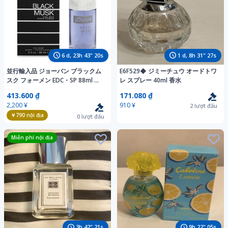
6
d,
23
h
43
"
18
s
1
d,
8
h
31
"
25
s
並行輸入品 ジョーバン ブラックム
E6F529◆ ジミーチュウ オードトワ
スク フォーメン EDC・SP 88ml 香
レ スプレー 40ml 香水
水 フレグランス JOVAN BLACK
413.600 ₫
171.080 ₫
MUSK FOR MEN COLOGNE 新品 未
2,200 ¥
910 ¥
2
lượt đấu
使用
￥790
nội địa
0
lượt đấu
Miễn phí nội địa
3
h
42
"
19
s
9
h
22
"
03
s