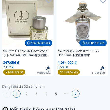
1
d,
8
h
00
"
34
s
4
d,
8
h
10
"
19
s
GD オードトワレ EDT ムーンショ
ペンハリガン ルナ オードトワレ
ット G-DRAGON 50ml 香水 残量7
EDP 30ml ほぼ満量 香水
割ほど
397.056 ₫
1.034.000 ₫
2,112 ¥
5,500 ¥
￥1,100
nội địa
￥1,100
nội địa
0
lượt đấu
1
lượt đấu
Đang hiển thị
52
sản phẩm.
1
2
3
4
5
Kết thúc hôm nay (19-21h)