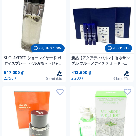
2
d,
7
h
37
"
36
s
4
h
31
"
29
s
SHOLAYERED ショーレイヤード ボ
新品【アクアディパルマ】香水サン
ディスプレー ベルガモットジャス
プル ブルーメディテラ オードトワ
ミン 100ml
レ1.2ml×3本
517.000 ₫
413.600 ₫
2,750 ¥
2,200 ¥
0
lượt đấu
0
lượt đấu