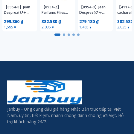
【8954-8】Jean
【8954-2】
【8954-9】Jean
【4117-9
Desprez(ジャ
Parfums Filies
Desprez(ジャ
cachare
ン・デプレ)香水
Bergere(パルファ
ン・デプレ)香水
ャレル)
299.860 ₫
382.580 ₫
279.180 ₫
382.580
BAL a Versailles
ム・フォリー・ベ
BAL a Versailles
AnaisAna
1,595 ¥
2,035 ¥
1,485 ¥
2,035 ¥
バラヴェルサイユ
ルジェール) ヴィ
バラヴェルサイユ
アナイス
70-80's ヴィンテ
ンテージ香水 80's
70-80's ヴィンテ
100mlボト
ージ 7mlミニボト
50mlボトル 残量
ージ 4mlミニボト
90'sヴ
ル 残量約95％
約95％ 廃盤
ル 残量約95％
残量約60-
Janbuy - Ứng dụng đấu giá hàng Nhật Bản trực tiếp tại Việt
Nam, uy tín, tiết kiệm, nhanh chóng dành cho người Việt. Hỗ
trợ khách hàng 24/7.