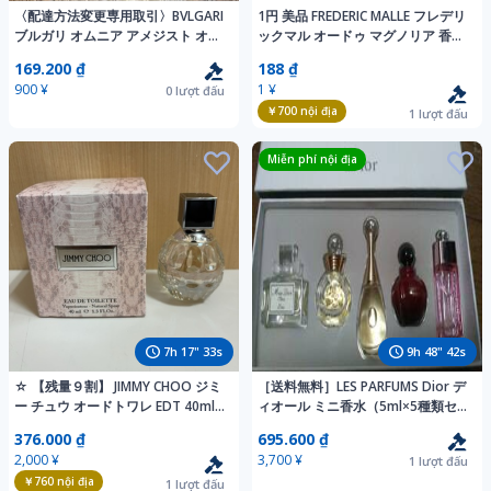
〈配達方法変更専用取引〉BVLGARI
1円 美品 FREDERIC MALLE フレデリ
ブルガリ オムニア アメジスト オー
ックマル オードゥ マグノリア 香水
ドトワレ 40ml 香水
10ml オードトワレ 残量多
169.200 ₫
188 ₫
BM13391AK
900 ¥
1 ¥
0
lượt đấu
￥700
nội địa
1
lượt đấu
Miễn phí nội địa
7
h
17
"
31
s
9
h
48
"
40
s
☆ 【残量９割】 JIMMY CHOO ジミ
［送料無料］LES PARFUMS Dior デ
ー チュウ オードトワレ EDT 40ml
ィオール ミニ香水（5ml×5種類セ
管ARRR
ット）
376.000 ₫
695.600 ₫
2,000 ¥
3,700 ¥
1
lượt đấu
￥760
nội địa
1
lượt đấu