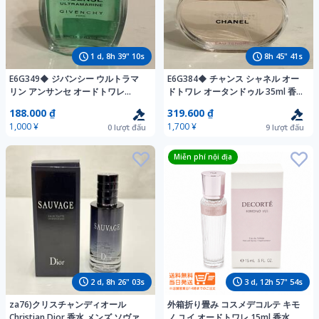
1
d,
8
h
39
"
08
s
8
h
45
"
39
s
E6G349◆ ジバンシー ウルトラマ
E6G384◆ チャンス シャネル オー
リン アンサンセ オードトワレ
ドトワレ オータンドゥル 35ml 香
30ml 香水
水
188.000 ₫
319.600 ₫
1,000 ¥
1,700 ¥
0
lượt đấu
9
lượt đấu
Miễn phí nội địa
2
d,
8
h
26
"
01
s
3
d,
12
h
57
"
52
s
za76)クリスチャンディオール
外箱折り畳み コスメデコルテ キモ
Christian Dior 香水 メンズ ソヴァ
ノ ユイ オードトワレ 15ml 香水 コ