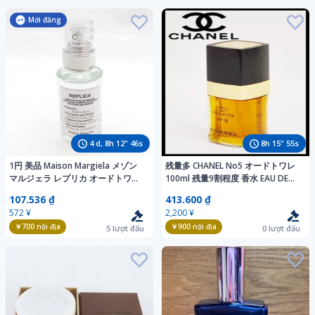
Mới đăng
4
d,
8
h
12
"
44
s
8
h
15
"
53
s
1円 美品 Maison Margiela メゾン
残量多 CHANEL No5 オードトワレ
マルジェラ レプリカ オードトワレ
100ml 残量9割程度 香水 EAU DE
バブル バス 香水 30ml 残量多 オー
TOILETTE シャネル
107.536 ₫
413.600 ₫
ドトワレEDT BD6706AJ
572 ¥
2,200 ¥
￥700
nội địa
￥900
nội địa
5
lượt đấu
0
lượt đấu