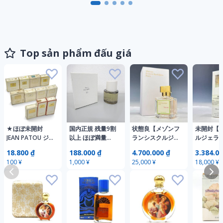
ル
Top sản phẩm đấu giá
★ほぼ未開封
国内正規 残量9割
状態良【メゾンフ
未開封【
JEAN PATOU ジャ
以上 ほぼ満量
ランシスクルジャ
ルジェラ/M
ン パトゥ JOY 香
hince ヒンス THE
ン本物】香水/A la
Margie
18.800 ₫
188.000 ₫
4.700.000 ₫
3.384.00
水 大量 まとめ 11
SCARF ザ スカー
rose/ア ラ ローズ
水/LazySu
100 ¥
1,000 ¥
25,000 ¥
18,000 ¥
点 ヴィンテージ
フ 50ml オードパ
【A575M
オードト
香水コレクション
ルファン 01 EDP
レ/REPLI
放出 全て未使用
香水 フレグラン
ス