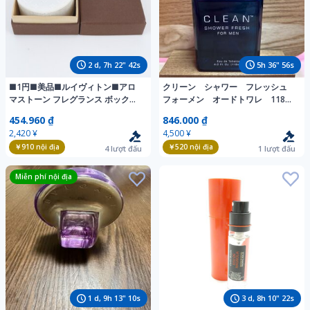
2
d,
7
h
22
"
40
s
5
h
36
"
54
s
■1円■美品■ルイヴィトン■アロ
クリーン シャワー フレッシュ
マストーン フレグランス ボックス
フォーメン オードトワレ 118ml
M99284 お香 雪花石膏 火山岩 イン
香水 CLEAN EDT
454.960 ₫
846.000 ₫
テリア RIM EL42-5
2,420 ¥
4,500 ¥
￥910
nội địa
￥520
nội địa
4
lượt đấu
1
lượt đấu
Miễn phí nội địa
1
d,
9
h
13
"
08
s
3
d,
8
h
10
"
20
s