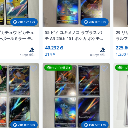
21
h
12
"
10
s
20
h
00
"
00
s
ピカチュウ ピカチュ
55 ピィ ユキメノコ ラプラス パ
29 
ーボールミラー モ
モ AR 25th 151 ポケカ ポケモン
ラルファ
ケカ ポケモンカード
カード
ケカ 
40.232 ₫
225.6
h 151
214 ¥
1,200 
7
lượt đấu
8
lượt đấu
Miễn phí nội địa
Miễn ph
21
h
09
"
33
s
19
h
56
"
15
s