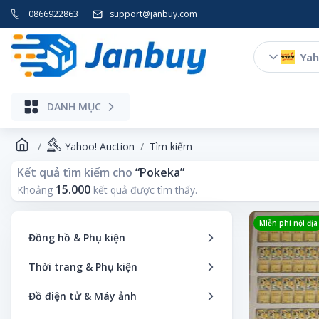
0866922863
support@janbuy.com
Yah
DANH MỤC
Yahoo! Auction
Tìm kiếm
Kết quả tìm kiếm cho
“
Pokeka
”
15.000
Khoảng
kết quả được tìm thấy.
Miễn phí nội địa
Đồng hồ & Phụ kiện
Đồng hồ thông minh
Thời trang & Phụ kiện
Đồng hồ bỏ túi
Áo khoác
Đồ điện tử & Máy ảnh
Đồng hồ thương hiệu
Dịch vụ thuê thời trang