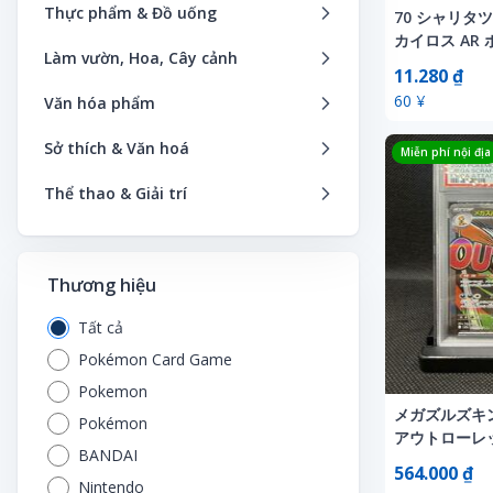
Bản đồ, hướng dẫn du lịch
Hình
Sản phẩm bảo vệ bé an toàn
Thời trang thể thao
Thực phẩm & Đồ uống
Đồ nội thất
Giấy dán tường
Máy hút bụi
70 シャリタ
Băng video
Cưỡi đồ chơi
Tên miền
Blu-ray
Dụng cụ Y tế
Linh kiện
カイロス AR
Bìa sách
Khoa học, tự nhiên
Sản phẩm dành cho phụ nữ cho
Thời trang trẻ em
Bánh kẹo
Đồ trang trí sự kiện
Hồ sơ
Máy hủy tài liệu
Làm vườn, Hoa, Cây cảnh
Đĩa laser
Đầu trang
Máy tính khác
ード 25th 15
con bú
CD
Hỗ trợ thư giãn
Ô tô cũ
11.280 ₫
Học tập, giáo dục
Ký tên
Trang phục Cosplay
Bánh mì
Dụng cụ sửa chữa, làm vườn
Huy hiệu
Máy tính
Bình hoa
Nhạc phim
Điều khiển radio sở thích
Tạp chí điện tử
60 ¥
Tã, sản phẩm vệ sinh cho bé
Văn hóa phẩm
Chứng từ tiền mặt, vé
Khác
Ô tô mới
Khoa học và công nghệ tự nhiên
Máy hát
Túi Unisex
Bánh ngọt
Khác
Khác
PC, thiết bị ngoại vi
Cách bảo quản hoa
Những sản phẩm liên quan đến
Đồ chơi đánh bài
Sách điện tử
Thiết bị trẻ em
Ảnh
Đĩa laser
Kính
Phụ kiện xe
Sở thích & Văn hoá
Kinh doanh, kinh tế
Nắp chai
Túi xách nam
Miễn phí nội địa
phim
Đồ uống
Nội thất, cho thuê nội thất
Khăn
Phụ tùng điện tử
Cắt hoa, bó hoa
Đồ chơi điện tử
Danh mục khác
Áo thun, áo sơ mi
Đĩa SP
Mỹ phẩm
Phụ tùng xe ô tô
Dịch vụ thuê nhạc cụ
Lịch
Nội thất
Túi xách nữ
Vé
Thể thao & Giải trí
Gạo, ngũ cốc
Sản phẩm làm bằng tay
Lịch
Pin, sạc
Cây cảnh trong chậu
Đồ chơi điều khiển
Bút phát ánh sáng
Đồ lưu niệm
Nước hoa
Sách, tạp chí về xe
Đồ chơi điều khiển
Máy tính và internet
Quân đội
Phụ kiện, đồng hồ
Sản xuất phim
Bơi lội
Gia vị
Thiết bị bảo mật an toàn
Minh họa, sản xuất nghệ thuật
Thiết bị âm thanh
Cây trang trí trong nhà
Đồ chơi giáo dục
Các nhóm nghệ sĩ
DVD
Sản phẩm hỗ trợ giảm cân
Sưu tập xe cổ
Đồ chơi mô hình
Nghệ thuật, giải trí
Quảng cáo, hàng mới lạ
Câu cá
Hải sản
Thiết bị điện tử
Mô hình nhựa
Thiết bị chiếu sáng
Cây trồng trong chậu
Đồ chơi mô hình
Thương hiệu
Câu lạc bộ fan hâm mộ
Nhạc cụ, thiết bị
Thực phẩm chức năng
Xe buýt
Đồ chơi sở thích
Nhân văn, xã hội
Sản phẩm tâm linh
Dịch vụ thuê dụng cụ thể thao
Khác
Thiết bị, dụng cụ sửa chữa
Móc khóa
Thiết bị ngoại vi OA
Cây vườn
Đồ chơi nhạc cụ
Chữ ký
Sách, tạp chí
Xe đạp điện
Tất cả
Đồ dùng nghệ thuật
Sách CD
SF
Du lịch
Mỳ ống & Mỳ
Thuốc chống côn trùng
Nhãn dán
Trò chơi điện tử
Cho thuê
Đồ chơi nhân vật
Dây buộc tóc cao su
Sản xuất âm nhạc
Pokémon Card Game
Xe đua
Đường sắt
Sách cũ, tài liệu cũ
Tác phẩm nghệ thuật
Đua ngựa
Rau củ quả
Trang phục và trang sức dịp lễ
Poster
Từ điển điện tử
Dụng cụ và vật liệu làm vườn
Đồ chơi nhồi bông
Pokemon
Dây đeo điện thoại di động
Video
Xe máy
Khác
Sách giáo dục, khoa học viễn tưởng
Tem bưu chính, bưu thiếp chính
Đua thuyền
Sách dạy nấu ăn
Tủ, kệ, hộp đựng đồ
メガズルズキンe
Sản xuất (thuyết minh, diễn viên
TV & Thiết bị video
Hoa ép khô
Pokémon
Đồ chơi thức ăn nhanh
thức
DVD thần tượng
Xe ô tô nhà ở lưu động
アウトローレッグ 
lồng tiếng)
Máy bay mô hình
Sách thiếu nhi, sách ảnh
Đua xe đạp
Snack - Đồ ăn vặt
Vật liệu xây dựng
BANDAI
Hoa giả
Đồng hồ
ポケモンカード
Thẻ điện thoại
Khác
Xe tải, máy xây dựng
564.000 ₫
Telephone Cards
Mô hình đường sắt
Sở thích, thể thao, thực tế
Dụng cụ thể thao
Sữa bột
Nintendo