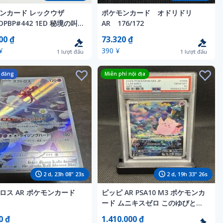
ンカード レックウザ
ポケモンカード オドリドリ
6 DPBP#442 1ED 秘境の叫
AR 176/172
00 ₫
73.320 ₫
¥
390 ¥
1
lượt đấu
1
lượt đấu
 đăng
Miễn phí nội địa
2
d,
23
h
08
"
21
s
2
d,
19
h
33
"
24
s
ロス AR ポケモンカード
ピッピ AR PSA10 M3 ポケモンカ
ード ムニキスゼロ このゆびとま
れ 086/080 Cona Nitando
0 ₫
1.410.000 ₫