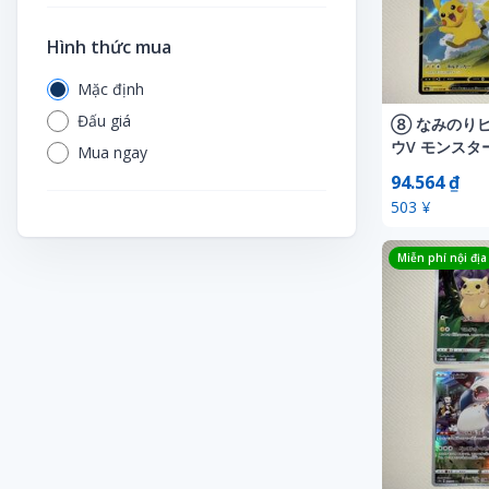
Hình thức mua
Mặc định
Đấu giá
⑧ なみのり
ウV モンスタ
Mua ngay
ンボ RR ポ
94.564 ₫
ピカチュウ 25t
503 ¥
Miễn phí nội địa