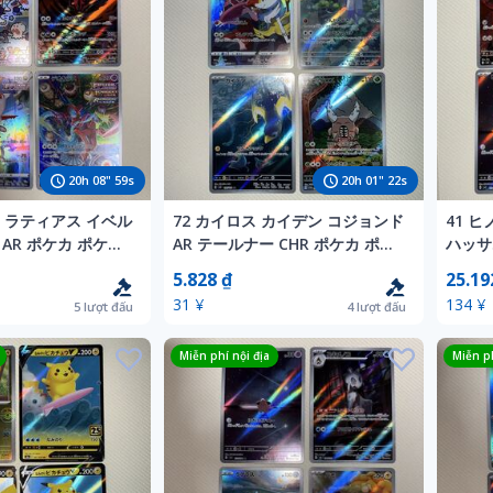
20
h
08
"
57
s
20
h
01
"
20
s
ス ラティアス イベル
72 カイロス カイデン コジョンド
41 
AR ポケカ ポケモ
AR テールナー CHR ポケカ ポケ
ハッサ
 151
モンカード 151 25th
ード 25
5.828 ₫
25.19
31 ¥
134 ¥
5
lượt đấu
4
lượt đấu
Miễn phí nội địa
Miễn ph