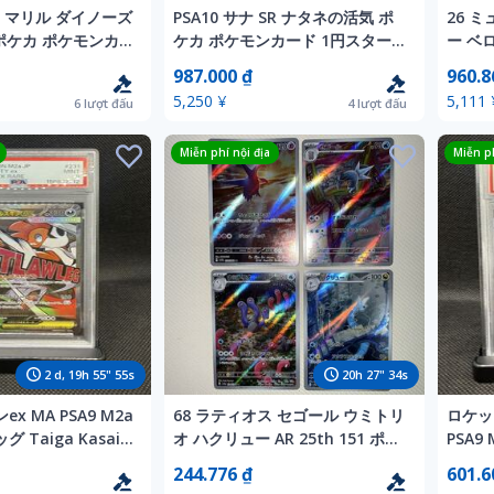
ツ マリル ダイノーズ
PSA10 サナ SR ナタネの活気 ポ
26 
 ポケカ ポケモンカ
ケカ ポケモンカード 1円スター
ー ベロ
1
ト
モンカ
987.000 ₫
960.8
5,250 ¥
5,111 
6
lượt đấu
4
lượt đấu
Miễn phí nội địa
Miễn ph
2
d,
19
h
55
"
53
s
20
h
27
"
32
s
x MA PSA9 M2a
68 ラティオス セゴール ウミトリ
ロケッ
Taiga Kasai
オ ハクリュー AR 25th 151 ポケ
PSA9
 MINT
カ ポケモンカード
GOSS
244.776 ₫
601.6
MIN