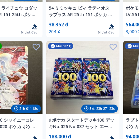
ウ ライチュウ コダッ
54 ミミッキュ ピィ ラティオス
ポケモ
 151 25th ポケカ
ラプラス AR 25th 151 ポケカ ポ
LV.5
ド
ケモンカード
び
38.352 ₫
564.0
204 ¥
3,000 
6
lượt đấu
6
lượt đấu
Mới đăng
Mới
21
h
01
"
16
s
3
d,
23
h
27
"
21
s
SC シャイニーコレ
♯ ポケカ スタートデッキ100 デッ
ラブト
/020 ポケカ ポケモ
キNo.026 No.037 セット エーフ
ポケカ
ィVMAX ブラッキーVMAX まと
188.000 ₫
94.00