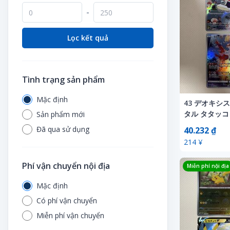
Vòng theo dõi vận động
Trò chơi
Vé
-
Xe đạp tập
Trò chơi điện tử
Video thần tượng
Lọc kết quả
Xe mini
Tình trạng sản phẩm
Mặc định
43 デオキシ
タル タタッコ 
Sản phẩm mới
ンカード 25th
Đã qua sử dụng
40.232 ₫
214 ¥
Phí vận chuyển nội địa
Miễn phí nội địa
Mặc định
Có phí vận chuyển
Miễn phí vận chuyển