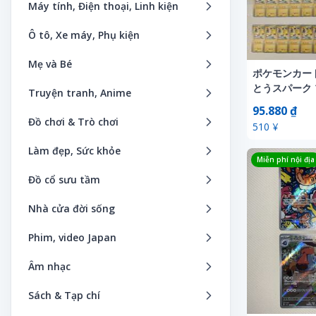
Bếp & Thiết bị điện gia dụng
Máy tính, Điện thoại, Linh kiện
Phụ kiện trẻ em
Giày nam
Camera & Thiết bị quang học
Phần mềm
Ô tô, Xe máy, Phụ kiện
Hộp đựng đồng hồ
Giày nữ
Camera giám sát
Máy tính bảng
Âm thanh xe ô tô
Phụ kiện nam
Mẹ và Bé
Nước hoa
Đài phát thanh
ポケモンカード
Máy tính
Bánh xe
Đồng hồ mặt nhân vật hoạt hình
Đồ bộ giường
とうスパーク 
Phụ kiện thời trang
Truyện tranh, Anime
Điện thoại
Smartphone & Điện thoại di động
Bảo trì
Phụ kiện nữ
95.880 ₫
Đồ chơi
Quần áo Kimono nam
Ảnh nghệ thuật
Điện thoại bàn & Fax
Đồ chơi & Trò chơi
Máy đọc sách
510 ¥
Bộ phận điều hướng xe ô tô
Đồng hồ Unisex
Đồ dụng khi cho bé ra ngoài
Quần áo Kimono nữ
Anime & Manga
Điều hòa & Lọc không khí
Anh hùng giả vờ, chiến đấu
Máy ảnh kỹ thuật số
Làm đẹp, Sức khỏe
Các sản phẩm liên quan đến ô tô
Công cụ sửa chữa đồng hồ đeo tay
Đồ tắm
Quần áo truyền thống Nhật Bản
Miễn phí nội địa
Băng cassette
Đồ gia dụng
Búp bê, búp bê nhân vật
Thiết bị ngoại vi
Chăm sóc cơ thể
Catalog, Sách hướng dẫn sử dụng
Đồng hồ nữ
Đồ cổ sưu tầm
Handmade
Sản phẩm handmade
CD nhạc
Đồng hồ
Câu đố
Vật tư
Chăm sóc điều dưỡng
Dịch vụ lắp đặt
Đồ Handmade
Kiếm
Khác
Tạp chí thời trang
Nhà cửa đời sống
Chữ ký
Đồng hồ thông minh
Cho bé
Link kiện máy tính
Chăm sóc móng
Dụng cụ sửa chữa xe
Đồng hồ để bàn
Cửa gỗ
Nội thất dành cho trẻ
Theo thương hiệu
Bàn thờ Phật
Dakimakura
Dụng cụ làm đẹp
Phim, video Japan
Cho thuê đồ chơi
Máy chủ (Servers)
Chăm sóc răng miệng
ETC
Dây đeo đồng hồ
Disney
Quà lưu niệm
Thời trang Mix&Match
Đồ dùng cho vật nuôi
Đĩa laser
Khác
DVD
Cho thuê trò chơi
Máy trạm
Âm nhạc
Chăm sóc tóc
Hệ thống an toàn
Hộp bảo vệ đồng hồ
Đồ chơi, trò chơi
Quần áo trẻ em, bà bầu
Thời trang nam
Đồ dùng nhà bếp
DVD
Máy biến áp, bộ chuyển đổi
Blu-ray
Chơi nước
Thiết bị hỗ trợ cá nhân/PDA
Bản ghi
Dụng cụ làm đẹp
Hệ thống bảo mật
Phụ kiện thương hiệu
Sách & Tạp chí
Hàng linh tinh
Sách, truyện thiếu nhi
Thời trang nữ
Đồ gia dụng
Figures
Máy giặt & Bàn ủi
VCD
Cổ điển
Máy tính bỏ túi
Băng cassette
Dụng cụ sơ cứu
Hệ thống camera trước
Đồng hồ nam