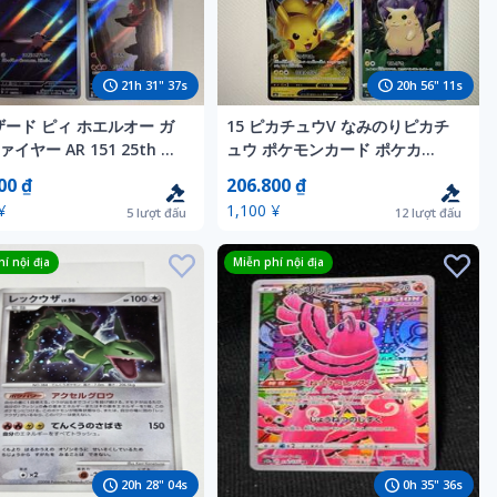
21
h
31
"
35
s
20
h
56
"
09
s
リザード ピィ ホエルオー ガ
15 ピカチュウV なみのりピカチ
イヤー AR 151 25th ポ
ュウ ポケモンカード ポケカ
ポケモンカード
25th
00 ₫
206.800 ₫
¥
1,100 ¥
5
lượt đấu
12
lượt đấu
í nội địa
Miễn phí nội địa
20
h
28
"
02
s
0
h
35
"
34
s