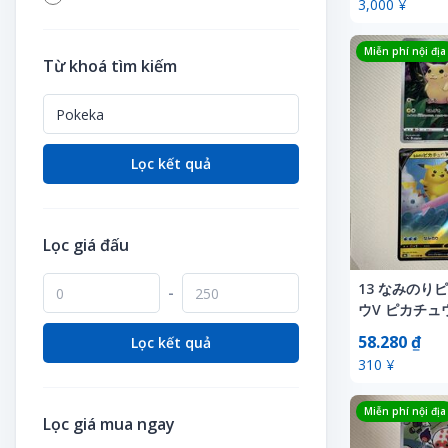
Hoa khô
Khác
3,000 ¥
Thẻ giao dịch
Lịch
Thẻ giao dịch
Mô hình lắp ghép bằng gỗ
Sống, sống, chăm sóc trẻ em
Hoa tươi
Thịt
Khác
Khối, khối
Thiết bị
Móc khóa
Thẻ quo
Mô hình nhựa
Sức khỏe và y học
Miễn phí nội địa
Khác
Thực phẩm ăn kiêng
Từ khoá tìm kiếm
Làm vườn
Lắp ghép, Xếp hình
Thủ công mỹ nghệ
Người nổi tiếng
Tiêu đề
Mô hình xe
Tạp chí
Khóa học vận động
Thực phẩm ăn liền
Nông nghiệp
Máy đánh bạc
Tiền
Nhạc pop
Trang phục Cosplay
Nhạc cụ
Truyện tranh
Kính râm thể thao
Thực phẩm chế biến sẵn
Sách liên quan
Mô hình đường sắt
Vấn đề in
Nhạc sĩ
Truyện tranh
Ống nhòm ngắm chim
Văn học & Tiểu thuyết
Pachinko & Pachislot
Thực phẩm chức năng
Lọc kết quả
Sắp xếp hoa
Mỗi ngày
Vẽ tranh, cho thuê thủ công
Nhãn dán
VCD
Tác phẩm nghệ thuật
Phụ kiện dã ngoại
Nữ anh hùng, chơi thời trang
Xe
Poster
Vẽ minh họa
Thiết bị đài phát thanh
Phụ kiện thú cưng
Pháo hoa
Quạt
Lọc giá đấu
Video
Thủ công mỹ nghệ
Quần áo khoác gió
Phép thuật, hàng tiệc
Tạp chí
Xóa tập tin
Trò chơi giải trí Pachinko
13 なみのり
Tàu thuyền
-
Plarail
Tạp chí thần tượng
ウV ピカチュ
Tư trang quân đội
Thời trang thể thao
カード RR 25
SF
Thẻ điện thoại
58.280 ₫
Lọc kết quả
Thực phẩm bổ sung năng lượng
310 ¥
Shokugan, bonus
Thẻ giao dịch
Vé vào khu vu vui chơi giải trí
Súng đồ chơi
Thẻ quo
Miễn phí nội địa
Vé xem thể thao
Lọc giá mua ngay
Thiết bị sân chơi
Túi Clear