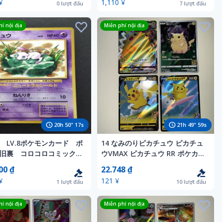
¥
1,110 ¥
0
lượt đấu
7
lượt đấu
í nội địa
Miễn phí nội địa
20
h
50
"
15
s
21
h
49
"
57
s
 LV.8ポケモンカード ポ
14 なみのりピカチュウ ピカチュ
 旧裏 コロコロコミック
ウVMAX ピカチュウ RR ポケカ
り
ポケモンカード
00 ₫
22.748 ₫
¥
121 ¥
1
lượt đấu
10
lượt đấu
í nội địa
Miễn phí nội địa