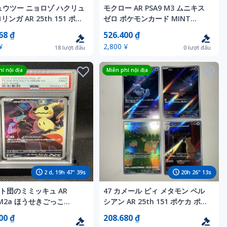
ミュウツー ニョロゾ ハクリュ
モクロー AR PSA9 M3 ムニキス
リンガ AR 25th 151 ポケ
ゼロ ポケモンカード MINT
ード ポケカ
082/080 ともだちをさがす
68 ₫
526.400 ₫
ryoma uratsuka
¥
2,800 ¥
18
lượt đấu
0
lượt đấu
í nội địa
Miễn phí nội địa
2
d,
19
h
47
"
37
s
20
h
26
"
11
s
ト団のミミッキュ AR
47 カメール ピィ メタモン ペル
 M2a ほうせきごっこ
シアン AR 25th 151 ポケカ ポケ
AN MEGAドリームex
モンカード
00 ₫
208.680 ₫
T ポケモンカードゲーム