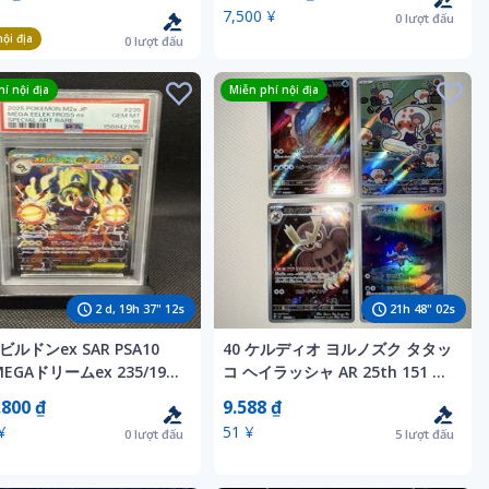
7,500 ¥
0
lượt đấu
ội địa
0
lượt đấu
í nội địa
Miễn phí nội địa
2
d,
19
h
37
"
10
s
21
h
48
"
00
s
ルドンex SAR PSA10
40 ケルディオ ヨルノズク タタッ
MEGAドリームex 235/193
コ ヘイラッシャ AR 25th 151 ポ
つだん akagi ポケモンカ
ケカ ポケモンカード
.800 ₫
9.588 ₫
¥
51 ¥
0
lượt đấu
5
lượt đấu