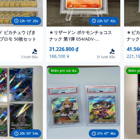
22
h
10
"
18
s
22
h
52
"
40
s
 ピカチュウ げき
★リザードン ポケモンチョコス
★ピカ
プロモ 50枚セット
ナック 第1弾 054/ADV-
ナック 
P★PROMO 054 CHARIZARD
P★PRO
31.226.800 ₫
41.56
MEIJI CHOCOLATE★PSA10★当
CHOC
166,100 ¥
221,10
2
lượt đấu
31
lượt đấu
店直接PSA提出★1円スタート★
PSA
Miễn phí nội địa
Miễn ph
20
h
50
"
52
s
21
h
47
"
44
s