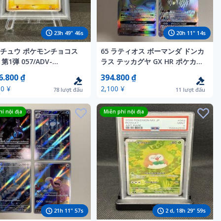
23
h
49
"
44
s
20
h
11
"
12
s
チュウ ポケモンチョコス
65 ラティオス ボーマンダ ドンカ
第1弾 057/ADV-
ラス テッカグヤ GX HR ポケカ
MO 057 PIKACHU MEIJI
ポケモンカード ポケモンカード
6.800 ₫
394.800 ₫
OLATE★PSA10★当店直接
ゲーム
0 ¥
2,100 ¥
78
lượt đấu
11
lượt đấu
提出★1円スタート★
í nội địa
Miễn phí nội địa
21
h
11
"
55
s
2
d,
18
h
29
"
57
s