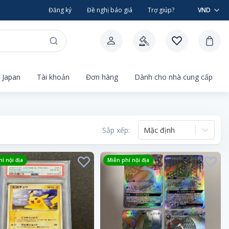
Đăng ký
Đề nghị báo giá
Trợ giúp?
VND
 Japan
Tài khoản
Đơn hàng
Dành cho nhà cung cấp
Sắp xếp:
Mặc định
í nội địa
Miễn phí nội địa