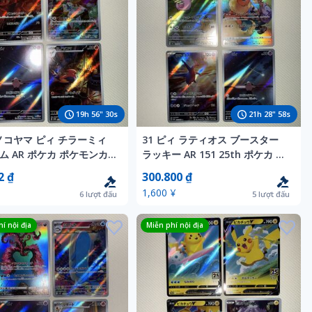
19
h
56
"
28
s
21
h
28
"
56
s
ヒノコヤマ ピィ チラーミィ
31 ピィ ラティオス ブースター
ム AR ポケカ ポケモンカ
ラッキー AR 151 25th ポケカ ポ
th 151
ケモンカード
2 ₫
300.800 ₫
1,600 ¥
6
lượt đấu
5
lượt đấu
í nội địa
Miễn phí nội địa