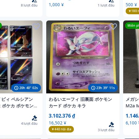
め 開封済
1,000 ¥
500 ¥
8
lượt đấu
1
lượt đấu
￥180
n
Miễn ph
20
h
40
"
00
s
23
h
39
"
09
s
ガ ピィ ペルシアン
わるいエーフィ 旧裏面 ポケモン
メガシビ
R ポケカ ポケモン
カード ポケカ キラ
M2a 
51
ばくれ
3.102.376 ₫
1.146
ード
16,502 ¥
6,100 
4
lượt đấu
￥440
nội địa
3
lượt đấu