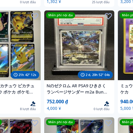
1,302 ¥
3,200 
0
lượt đấu
25
lượt đấu
Miễn phí nội địa
Miễn ph
21
h
42
"
10
s
2
d,
20
h
52
"
02
s
ピカチュウ ピカチュ
Nのゼクロム AR PSA9 ひきさく
ミュウ
ウ ポケカ ポケモン
ランページサンダー m2a Bun
ケカ
th
Toujo MEGAドリームex MINT
光沢あ
752.000 ₫
940.0
4,000 ¥
5,000 
8
lượt đấu
0
lượt đấu
Miễn phí nội địa
Miễn ph