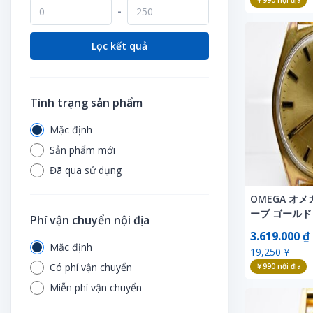
￥990
nội địa
Vòng theo dõi vận động
-
Trò chơi
Vé
Xe đạp tập
Trò chơi điện tử
Video thần tượng
Lọc kết quả
Xe mini
Tình trạng sản phẩm
Mặc định
Sản phẩm mới
Đã qua sử dụng
OMEGA オメガ
ーブ ゴールド
Phí vận chuyển nội địa
Automati
3.619.000 ₫
Mặc định
19,250 ¥
Có phí vận chuyển
￥990
nội địa
Miễn phí vận chuyển