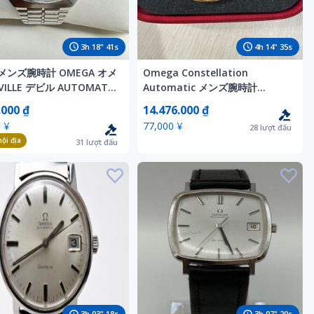
3
h
18
"
39
s
4
h
14
"
33
s
 メンズ腕時計 OMEGA オメ
Omega Constellation
 VILLE デビル AUTOMATIC
Automatic メンズ腕時計
 166 051 TOOL 107 デ
OMEGA
.000 ₫
14.476.000 ₫
カレンダー 3針 シルバー ヴ
 ¥
77,000 ¥
28
lượt đấu
ージ
ội địa
31
lượt đấu
3
h
03
"
16
s
3
h
07
"
18
s