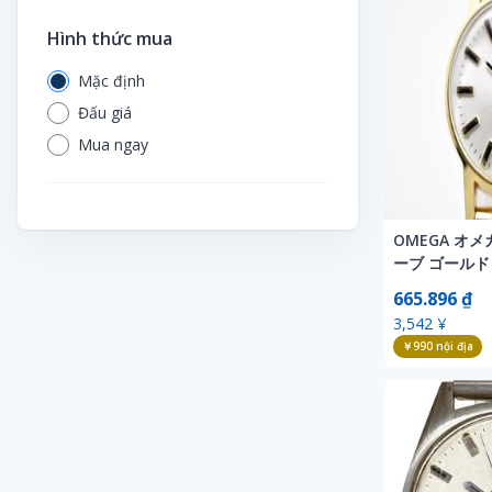
Hình thức mua
Mặc định
Đấu giá
Mua ngay
OMEGA オメガ
ーブ ゴールド
Automati
665.896 ₫
デイト
3,542 ¥
￥990
nội địa