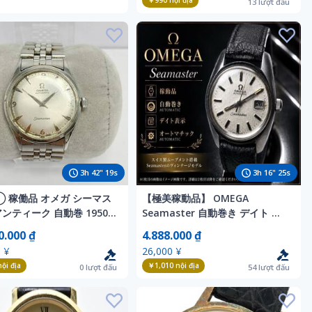
￥990
nội địa
13
lượt đấu
3
h
42
"
17
s
3
h
16
"
23
s
1◯ 稼働品 オメガ シーマス
【極美稼動品】 OMEGA
アンティーク 自動巻 1950
Seamaster 自動巻き デイト 腕
サビ 12 3 6 9 ライスブレ
時計 オメガ シーマスター ヴィン
0.000 ₫
4.888.000 ₫
EGA Seamaster
テージ オートマチック ベルト正
 ¥
26,000 ¥
MATIC 時計
規品 シーマスター
ội địa
￥1,010
nội địa
0
lượt đấu
54
lượt đấu