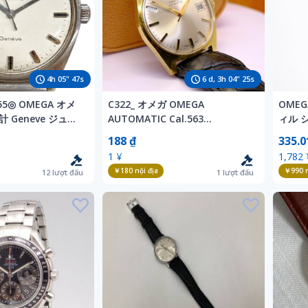
4
h
05
"
45
s
6
d,
3
h
04
"
23
s
155◎ OMEGA オメ
C322_ オメガ OMEGA
OMEG
 Geneve ジュネ
AUTOMATIC Cal.563
ィル 
 AUTOMATIC 自動
Ref.166.041 GP/SS 金メッキ デ
Auto
188 ₫
335.0
針 Cal.552 ヴィ
イト 1972年刻印 Ω尾錠 自動巻き
アンテ
1 ¥
1,782 
KA
メンズ 腕時計 稼働品
￥180
nội địa
￥990
n
12
lượt đấu
1
lượt đấu