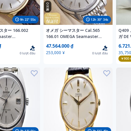
9
h
22
"
53
s
12
h
30
"
32
s
ター 166.002
オメガ シーマスター Cal.565
Q409
aster
166.01 OMEGA Seamaster
ガ DE
C メンズ 自動巻き
AUTOMATIC メンズ 自動巻き
自動巻き
₫
47.564.000 ₫
6.721
7年 OH済 【6ヶ月保
35mm 1967年 OH済 【6ヶ月保
イト 
253,000 ¥
35,750
0
lượt đấu
0
lượt đấu
証】 CH648
ィンテ
￥900
n
3
h
12
"
59
s
3
h
56
"
38
s