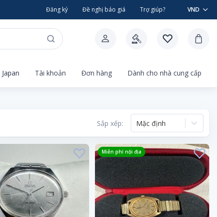
Đăng ký
Đề nghị báo giá
Trợ giúp?
VND
 Japan
Tài khoản
Đơn hàng
Dành cho nhà cung cấp
Sắp xếp:
Mặc định
Miễn phí nội địa