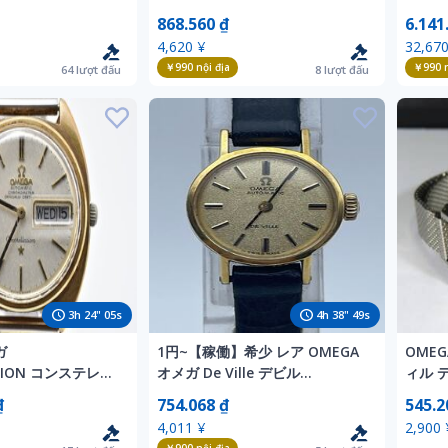
 3針 ラウンド ステ
Automatic メンズ 腕時計 デイ
Auto
868.560 ₫
6.141
tomatic 腕時計
ト
4,620 ¥
32,670
￥990
nội địa
￥990
n
64
lượt đấu
8
lượt đấu
3
h
24
"
03
s
4
h
38
"
47
s
ガ
1円~【稼働】希少 レア OMEGA
OMEG
ATION コンステレー
オメガ De Ville デビル
ィル デ
ド/シルバー 2針 ラ
AUTOMATIC 自動巻き ゴールド
ース 自
₫
754.068 ₫
545.2
atic メンズ 腕時
レディース 腕時計 アンティーク
4,011 ¥
2,900 
ヴィンテージ