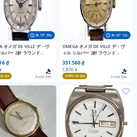
3
h
19
"
27
s
3
h
32
"
10
s
A オメガ DE VILLE デ・ヴ
OMEGA オメガ DE VILLE デ・ヴ
シルバー 2針 ラウンド
ィル シルバー 2針 ラウンド
matic レディース 腕時計
Automatic レディース 腕時計
16 ₫
351.560 ₫
ィーク
アンティーク
¥
1,870 ¥
ội địa
￥990
nội địa
4
lượt đấu
3
lượt đấu