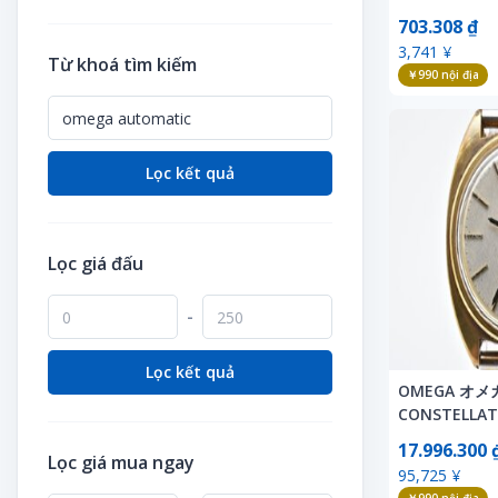
Hoa khô
Khác
Thẻ giao dịch
Lịch
ック シルバー
Thẻ giao dịch
Mô hình lắp ghép bằng gỗ
Sống, sống, chăm sóc trẻ em
703.308 ₫
Hoa tươi
Thịt
ンレス 防水 Au
Khác
Khối, khối
Thiết bị
Móc khóa
3,741 ¥
Thẻ quo
Mô hình nhựa
Sức khỏe và y học
Từ khoá tìm kiếm
Khác
Thực phẩm ăn kiêng
Làm vườn
Lắp ghép, Xếp hình
￥990
nội địa
Thủ công mỹ nghệ
Người nổi tiếng
Tiêu đề
Mô hình xe
Tạp chí
Khóa học vận động
Thực phẩm ăn liền
Nông nghiệp
Máy đánh bạc
Tiền
Nhạc pop
Trang phục Cosplay
Nhạc cụ
Truyện tranh
Kính râm thể thao
Thực phẩm chế biến sẵn
Sách liên quan
Mô hình đường sắt
Vấn đề in
Nhạc sĩ
Truyện tranh
Ống nhòm ngắm chim
Văn học & Tiểu thuyết
Lọc kết quả
Pachinko & Pachislot
Thực phẩm chức năng
Sắp xếp hoa
Mỗi ngày
Vẽ tranh, cho thuê thủ công
Nhãn dán
VCD
Tác phẩm nghệ thuật
Phụ kiện dã ngoại
Nữ anh hùng, chơi thời trang
Xe
Poster
Vẽ minh họa
Thiết bị đài phát thanh
Phụ kiện thú cưng
Pháo hoa
Lọc giá đấu
Quạt
Video
Thủ công mỹ nghệ
Quần áo khoác gió
Phép thuật, hàng tiệc
Tạp chí
Xóa tập tin
Trò chơi giải trí Pachinko
-
Tàu thuyền
Plarail
Tạp chí thần tượng
Tư trang quân đội
Thời trang thể thao
SF
Lọc kết quả
Thẻ điện thoại
OMEGA オメ
Thực phẩm bổ sung năng lượng
Shokugan, bonus
Thẻ giao dịch
CONSTELL
Vé vào khu vu vui chơi giải trí
ション ゴール
Súng đồ chơi
17.996.300 
Thẻ quo
ウンド Autom
Lọc giá mua ngay
Vé xem thể thao
95,725 ¥
Thiết bị sân chơi
計 デイデイト
Túi Clear