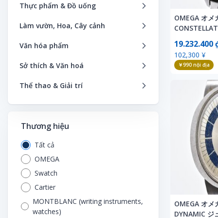
Bản đồ, hướng dẫn du lịch
Hình
Sản phẩm bảo vệ bé an toàn
Thời trang thể thao
Thực phẩm & Đồ uống
Đồ nội thất
Giấy dán tường
Máy hút bụi
Băng video
Cưỡi đồ chơi
Tên miền
Blu-ray
Dụng cụ Y tế
Linh kiện
OMEGA オメ
Bìa sách
Khoa học, tự nhiên
Sản phẩm dành cho phụ nữ cho
Thời trang trẻ em
Bánh kẹo
Đồ trang trí sự kiện
Hồ sơ
Máy hủy tài liệu
Làm vườn, Hoa, Cây cảnh
Đĩa laser
Đầu trang
Máy tính khác
CONSTELL
con bú
CD
Hỗ trợ thư giãn
Ô tô cũ
Học tập, giáo dục
Ký tên
Trang phục Cosplay
Bánh mì
ション シルバ
Dụng cụ sửa chữa, làm vườn
Huy hiệu
Máy tính
Bình hoa
Nhạc phim
Điều khiển radio sở thích
19.232.400 
Tạp chí điện tử
Tã, sản phẩm vệ sinh cho bé
Văn hóa phẩm
Chứng từ tiền mặt, vé
Khác
Ô tô mới
Automatic
Khoa học và công nghệ tự nhiên
Máy hát
Túi Unisex
Bánh ngọt
Khác
102,300 ¥
Khác
PC, thiết bị ngoại vi
Cách bảo quản hoa
Những sản phẩm liên quan đến
ト
Đồ chơi đánh bài
Sách điện tử
Thiết bị trẻ em
Ảnh
Đĩa laser
Kính
Phụ kiện xe
Sở thích & Văn hoá
￥990
nội địa
Kinh doanh, kinh tế
Nắp chai
Túi xách nam
phim
Đồ uống
Nội thất, cho thuê nội thất
Khăn
Phụ tùng điện tử
Cắt hoa, bó hoa
Đồ chơi điện tử
Danh mục khác
Áo thun, áo sơ mi
Đĩa SP
Mỹ phẩm
Phụ tùng xe ô tô
Dịch vụ thuê nhạc cụ
Lịch
Nội thất
Túi xách nữ
Vé
Thể thao & Giải trí
Gạo, ngũ cốc
Sản phẩm làm bằng tay
Lịch
Pin, sạc
Cây cảnh trong chậu
Đồ chơi điều khiển
Bút phát ánh sáng
Đồ lưu niệm
Nước hoa
Sách, tạp chí về xe
Đồ chơi điều khiển
Máy tính và internet
Quân đội
Phụ kiện, đồng hồ
Sản xuất phim
Bơi lội
Gia vị
Thiết bị bảo mật an toàn
Minh họa, sản xuất nghệ thuật
Thiết bị âm thanh
Cây trang trí trong nhà
Đồ chơi giáo dục
Các nhóm nghệ sĩ
DVD
Sản phẩm hỗ trợ giảm cân
Sưu tập xe cổ
Đồ chơi mô hình
Nghệ thuật, giải trí
Quảng cáo, hàng mới lạ
Câu cá
Hải sản
Thiết bị điện tử
Mô hình nhựa
Thiết bị chiếu sáng
Cây trồng trong chậu
Đồ chơi mô hình
Thương hiệu
Câu lạc bộ fan hâm mộ
Nhạc cụ, thiết bị
Thực phẩm chức năng
Xe buýt
Đồ chơi sở thích
Nhân văn, xã hội
Sản phẩm tâm linh
Dịch vụ thuê dụng cụ thể thao
Khác
Thiết bị, dụng cụ sửa chữa
Móc khóa
Thiết bị ngoại vi OA
Cây vườn
Đồ chơi nhạc cụ
Chữ ký
Sách, tạp chí
Xe đạp điện
Tất cả
Đồ dùng nghệ thuật
Sách CD
SF
Du lịch
Mỳ ống & Mỳ
Thuốc chống côn trùng
Nhãn dán
Trò chơi điện tử
Cho thuê
Đồ chơi nhân vật
Dây buộc tóc cao su
Sản xuất âm nhạc
OMEGA
Xe đua
Đường sắt
Sách cũ, tài liệu cũ
Tác phẩm nghệ thuật
Đua ngựa
Rau củ quả
Trang phục và trang sức dịp lễ
Poster
Từ điển điện tử
Dụng cụ và vật liệu làm vườn
Đồ chơi nhồi bông
Swatch
Dây đeo điện thoại di động
Video
Xe máy
Khác
Sách giáo dục, khoa học viễn tưởng
Tem bưu chính, bưu thiếp chính
Đua thuyền
Sách dạy nấu ăn
Tủ, kệ, hộp đựng đồ
Sản xuất (thuyết minh, diễn viên
TV & Thiết bị video
Hoa ép khô
Cartier
Đồ chơi thức ăn nhanh
thức
DVD thần tượng
Xe ô tô nhà ở lưu động
lồng tiếng)
Máy bay mô hình
Sách thiếu nhi, sách ảnh
Đua xe đạp
Snack - Đồ ăn vặt
Vật liệu xây dựng
MONTBLANC (writing instruments,
Hoa giả
Đồng hồ
OMEGA オメガ
Thẻ điện thoại
Khác
Xe tải, máy xây dựng
Telephone Cards
Mô hình đường sắt
Sở thích, thể thao, thực tế
watches)
DYNAMIC 
Dụng cụ thể thao
Sữa bột