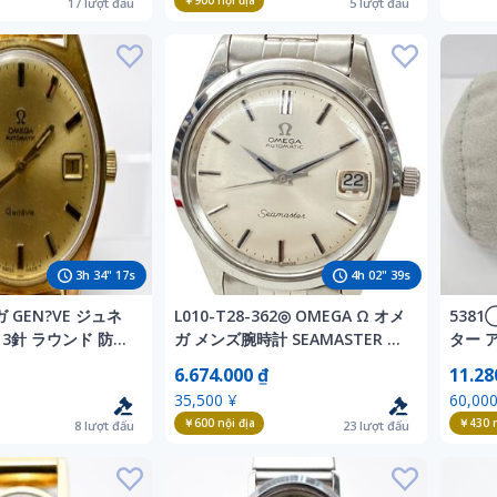
￥900
nội địa
17
lượt đấu
5
lượt đấu
3
h
34
"
15
s
4
h
02
"
37
s
 GEN?VE ジュネ
L010-T28-362◎ OMEGA Ω オメ
538
 3針 ラウンド 防水
ガ メンズ腕時計 SEAMASTER シ
ター 
c 腕時計 アンティーク
ーマスター 166.010SP
年代 ク
6.674.000 ₫
11.28
AUTOMATIC 自動巻き Cal.565
ス OM
35,500 ¥
60,000
ラウンド デイト 稼働 KA
AUTO
￥600
nội địa
￥430
n
8
lượt đấu
23
lượt đấu