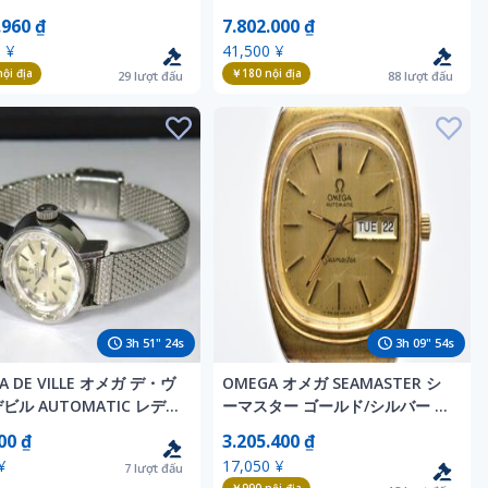
matic 腕時計 デイト
自動巻 オートマチック
.960 ₫
7.802.000 ₫
 ¥
41,500 ¥
ội địa
￥180
nội địa
29
lượt đấu
88
lượt đấu
3
h
51
"
22
s
3
h
09
"
52
s
A DE VILLE オメガ デ・ヴ
OMEGA オメガ SEAMASTER シ
ビル AUTOMATIC レディ
ーマスター ゴールド/シルバー 3
動巻 腕時計 / N-41
針 スクエア Automatic 腕時計
00 ₫
3.205.400 ₫
¥
17,050 ¥
7
lượt đấu