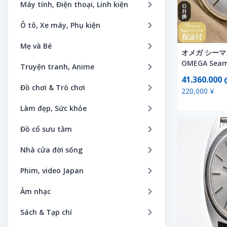
Bếp & Thiết bị điện gia dụng
Máy tính, Điện thoại, Linh kiện
Phụ kiện trẻ em
Giày nam
Camera & Thiết bị quang học
Phần mềm
Ô tô, Xe máy, Phụ kiện
Hộp đựng đồng hồ
Giày nữ
Camera giám sát
Máy tính bảng
Âm thanh xe ô tô
Phụ kiện nam
Mẹ và Bé
Nước hoa
Đài phát thanh
オメガ シーマス
Máy tính
Bánh xe
Đồng hồ mặt nhân vật hoạt hình
Đồ bộ giường
OMEGA Seam
Phụ kiện thời trang
Truyện tranh, Anime
Điện thoại
Smartphone & Điện thoại di động
AUTOMATI
Bảo trì
Phụ kiện nữ
41.360.000 
Đồ chơi
Quần áo Kimono nam
Ảnh nghệ thuật
Điện thoại bàn & Fax
34mm 196
Đồ chơi & Trò chơi
Máy đọc sách
220,000 ¥
Bộ phận điều hướng xe ô tô
Đồng hồ Unisex
証】 CH682
Đồ dụng khi cho bé ra ngoài
Quần áo Kimono nữ
Anime & Manga
Điều hòa & Lọc không khí
Anh hùng giả vờ, chiến đấu
Máy ảnh kỹ thuật số
Làm đẹp, Sức khỏe
Các sản phẩm liên quan đến ô tô
Công cụ sửa chữa đồng hồ đeo tay
Đồ tắm
Quần áo truyền thống Nhật Bản
Băng cassette
Đồ gia dụng
Búp bê, búp bê nhân vật
Thiết bị ngoại vi
Chăm sóc cơ thể
Catalog, Sách hướng dẫn sử dụng
Đồng hồ nữ
Đồ cổ sưu tầm
Handmade
Sản phẩm handmade
CD nhạc
Đồng hồ
Câu đố
Vật tư
Chăm sóc điều dưỡng
Dịch vụ lắp đặt
Đồ Handmade
Kiếm
Khác
Tạp chí thời trang
Nhà cửa đời sống
Chữ ký
Đồng hồ thông minh
Cho bé
Link kiện máy tính
Chăm sóc móng
Dụng cụ sửa chữa xe
Đồng hồ để bàn
Cửa gỗ
Nội thất dành cho trẻ
Theo thương hiệu
Bàn thờ Phật
Dakimakura
Dụng cụ làm đẹp
Phim, video Japan
Cho thuê đồ chơi
Máy chủ (Servers)
Chăm sóc răng miệng
ETC
Dây đeo đồng hồ
Disney
Quà lưu niệm
Thời trang Mix&Match
Đồ dùng cho vật nuôi
Đĩa laser
Khác
DVD
Cho thuê trò chơi
Máy trạm
Âm nhạc
Chăm sóc tóc
Hệ thống an toàn
Hộp bảo vệ đồng hồ
Đồ chơi, trò chơi
Quần áo trẻ em, bà bầu
Thời trang nam
Đồ dùng nhà bếp
DVD
Máy biến áp, bộ chuyển đổi
Blu-ray
Chơi nước
Thiết bị hỗ trợ cá nhân/PDA
Bản ghi
Dụng cụ làm đẹp
Hệ thống bảo mật
Phụ kiện thương hiệu
Sách & Tạp chí
Hàng linh tinh
Sách, truyện thiếu nhi
Thời trang nữ
Đồ gia dụng
Figures
Máy giặt & Bàn ủi
VCD
Cổ điển
Máy tính bỏ túi
Băng cassette
Dụng cụ sơ cứu
Hệ thống camera trước
Đồng hồ nam