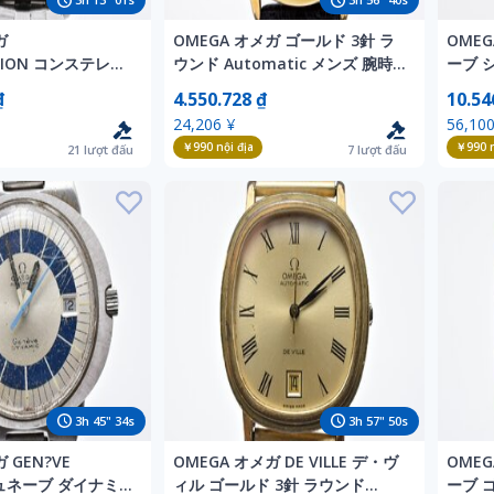
ガ
OMEGA オメガ ゴールド 3針 ラ
OMEG
ATION コンステレー
ウンド Automatic メンズ 腕時
ーブ 
ー 3針 ラウンド
計 アンティーク
ンレス 
₫
4.550.728 ₫
10.54
 メンズ 腕時計 デイ
デイト
24,206 ¥
56,100
￥990
nội địa
￥990
n
21
lượt đấu
7
lượt đấu
3
h
45
"
32
s
3
h
57
"
48
s
 GEN?VE
OMEGA オメガ DE VILLE デ・ヴ
OMEG
ジュネーブ ダイナミ
ィル ゴールド 3針 ラウンド
ーブ 