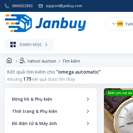
0866922863
support@janbuy.com
Yah
DANH MỤC
Yahoo! Auction
Tìm kiếm
Kết quả tìm kiếm cho
“
omega automatic
”
179
Khoảng
kết quả được tìm thấy.
Miễn phí nội địa
Đồng hồ & Phụ kiện
Đồng hồ thông minh
Thời trang & Phụ kiện
Đồng hồ bỏ túi
Áo khoác
Đồ điện tử & Máy ảnh
Đồng hồ thương hiệu
Dịch vụ thuê thời trang