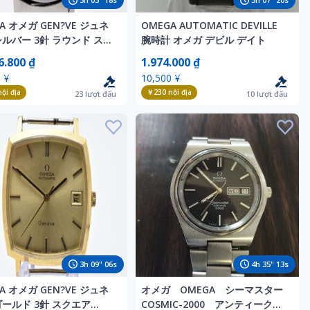
A オメガ GEN?VE ジュネ
OMEGA AUTOMATIC DEVILLE
シルバー 3針 ラウンド ステ
腕時計 オメガ デビル デイト
防水 Automatic 腕時計
6.800 ₫
1.974.000 ₫
 ¥
10,500 ¥
ội địa
￥230
nội địa
23
lượt đấu
10
lượt đấu
3
h
09
"
04
s
4
h
35
"
11
s
A オメガ GEN?VE ジュネ
オメガ OMEGA シーマスター
ゴールド 3針 スクエア
COSMIC-2000 アンティーク