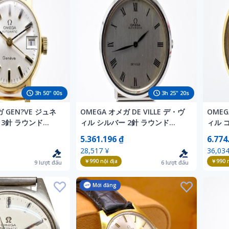
3
h
49
"
58
s
3
h
25
"
18
s
 GEN?VE ジュネ
OMEGA オメガ DE VILLE デ・ヴ
OMEG
 3針 ラウンド
ィル シルバー 2針 ラウンド
ィル 
c レディース 腕時計
Automatic 腕時計 アンティーク
Auto
5.361.196 ₫
6.774
28,517 ¥
36,034
￥990
nội địa
￥990
n
9
lượt đấu
6
lượt đấu
Mới đăng