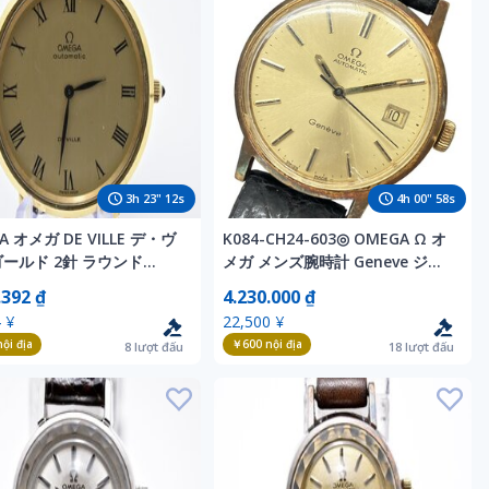
3
h
23
"
10
s
4
h
00
"
56
s
A オメガ DE VILLE デ・ヴ
K084-CH24-603◎ OMEGA Ω オ
ゴールド 2針 ラウンド
メガ メンズ腕時計 Geneve ジュ
matic メンズ 腕時計
ネーブ AUTOMATIC 自動巻き ラ
.392 ₫
4.230.000 ₫
ウンド デイト ゴールド文字盤 稼
 ¥
22,500 ¥
働 KA
ội địa
￥600
nội địa
8
lượt đấu
18
lượt đấu