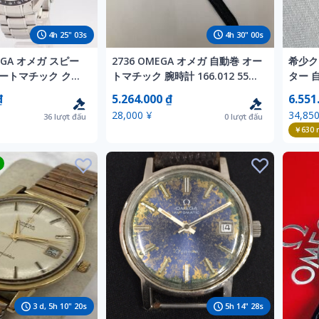
4
h
25
"
01
s
4
h
29
"
58
s
MEGA オメガ スピー
2736 OMEGA オメガ 自動巻 オー
希少ク
ートマチック クロ
トマチック 腕時計 166.012 552
ター 
クロノグラフ
メンズ 稼働品
ンティー
₫
5.264.000 ₫
6.551
0.06.001 メンズ 腕時
AUT
28,000 ¥
34,850
36
lượt đấu
0
lượt đấu
ャンク
計 箱
￥630
n
3
d,
5
h
10
"
18
s
5
h
14
"
26
s