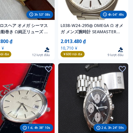
3
h
53
"
06
s
4
h
04
"
47
s
ロスヘア オメガ シーマス
L038-W24-295◎ OMEGA Ω オメ
自動巻き Ω純正リューズ ア
ガ メンズ腕時計 SEAMASTER
ク OMEGA Seamaster
1660216.3 AUTOMATIC 自動巻
.800 ₫
2.013.480 ₫
OMATIC ヴィンテージ 腕時
き ラウンド Cal.1020 デイデイト
 ¥
10,710 ¥
無し
稼働 KA
ội địa
￥600
nội địa
12
lượt đấu
9
lượt đấu
1
d,
4
h
38
"
08
s
2
d,
3
h
24
"
57
s