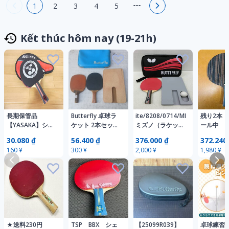
1
2
3
4
5
Kết thúc hôm nay (19-21h)
長期保管品
Butterfly 卓球ラ
ite/8208/0714/MIZUNO
残り2本
【YASAKA】シェ
ケット 2本セット
ミズノ（ラケッ
ール中 
イクハンドラケッ
ペンホルダー シ
ト）
勝ち 
30.080 ₫
56.400 ₫
376.000 ₫
372.240
ト★未使用品/ヤ
ェークハンド ケ
BUTTERFLY バ
XING SA
160 ¥
300 ¥
2,000 ¥
1,980 ¥
サカ/ARC
ース付き
タフライ（ラケッ
ェークラ
WOOD5/スウェ
ト入れ・インナー
黒檀＋カ
ーデン
ケース）
７枚合板
製/Butterfly/SRIVEER-
Nittaku ニッタ
EL/ケース付き＠
ク（球） 卓球用
送料600円(7)
品
★送料230円
TSP BBX シェ
【25099R039】
卓球練習 