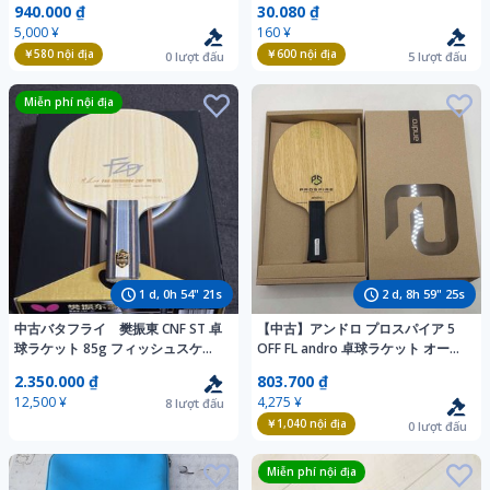
940.000 ₫
30.080 ₫
製/Butterfly/SRIVEER-EL/ケース付
5,000 ¥
160 ¥
き＠送料600円(7)
￥580
nội địa
￥600
nội địa
0
lượt đấu
5
lượt đấu
Miễn phí nội địa
1
d,
0
h
54
"
19
s
2
d,
8
h
59
"
23
s
中古バタフライ 樊振東 CNF ST 卓
【中古】アンドロ プロスパイア 5
球ラケット 85g フィッシュスケー
OFF FL andro 卓球ラケット オール
ル
ラウンド シェークハンド
2.350.000 ₫
803.700 ₫
12,500 ¥
4,275 ¥
8
lượt đấu
￥1,040
nội địa
0
lượt đấu
Miễn phí nội địa