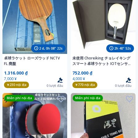
2
d,
0
h
08
"
20
s
2
h
40
"
50
s
卓球ラケット ローズウッド NCTV
未使用 Choreiking チョレイキング
FL 廃盤
スマート卓球ラケット IOTセンサー
搭載 グリップST ストレート 未使用
1.316.000 ₫
752.000 ₫
品◆7344
7,000 ¥
4,000 ¥
￥230
nội địa
￥770
nội địa
0
lượt đấu
0
lượt đấu
Miễn phí nội địa
Miễn phí nội địa