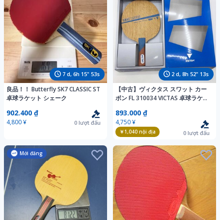
7
d,
6
h
15
"
51
s
2
d,
8
h
52
"
11
s
良品！！ Butterfly SK7 CLASSIC ST
【中古】ヴィクタス スワット カー
卓球ラケット シェーク
ボン FL 310034 VICTAS 卓球ラケッ
ト 攻撃用シェークハンド
902.400 ₫
893.000 ₫
4,800 ¥
4,750 ¥
0
lượt đấu
￥1,040
nội địa
0
lượt đấu
Mới đăng