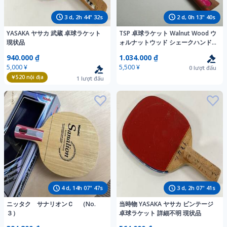
3
d,
2
h
44
"
30
s
2
d,
0
h
13
"
38
s
YASAKA ヤサカ 武蔵 卓球ラケット
TSP 卓球ラケット Walnut Wood ウ
現状品
ォルナットウッド シェークハンド
ラバー付き
940.000 ₫
1.034.000 ₫
5,000 ¥
5,500 ¥
0
lượt đấu
￥520
nội địa
1
lượt đấu
4
d,
14
h
07
"
45
s
3
d,
2
h
07
"
39
s
ニッタク サナリオンＣ （No.
当時物 YASAKA ヤサカ ビンテージ
３）
卓球ラケット 詳細不明 現状品