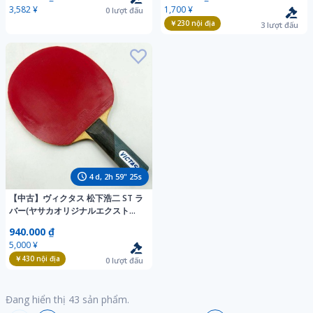
3,582 ¥
1,700 ¥
0
lượt đấu
￥230
nội địa
3
lượt đấu
4
d,
2
h
59
"
23
s
【中古】ヴィクタス 松下浩二 ST ラ
バー(ヤサカオリジナルエクストラ)
付 VICTAS 卓球ラケット シェーク
940.000 ₫
ハンド
5,000 ¥
￥430
nội địa
0
lượt đấu
Đang hiển thị
43
sản phẩm.