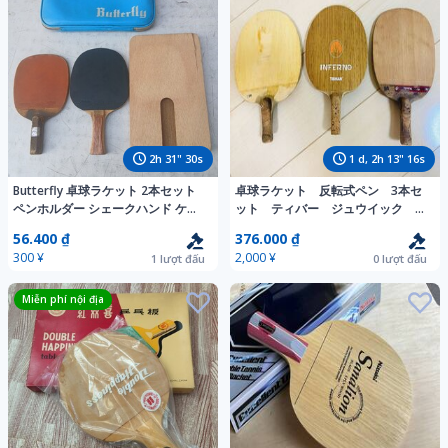
2
h
31
"
28
s
1
d,
2
h
13
"
14
s
Butterfly 卓球ラケット 2本セット
卓球ラケット 反転式ペン 3本セ
ペンホルダー シェークハンド ケー
ット ティバー ジュウイック バ
ス付き
タフライ タマス 中古
56.400 ₫
376.000 ₫
300 ¥
2,000 ¥
1
lượt đấu
0
lượt đấu
Miễn phí nội địa