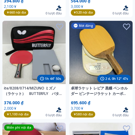
394.800 ₫
564.000 ₫
2,100 ¥
3,000 ¥
￥660
nội địa
￥520
nội địa
0
lượt đấu
0
lượt đấu
Mới đăng
1
h
44
"
48
s
2
d,
0
h
12
"
45
s
ite/8208/0714/MIZUNO ミズノ
卓球ラケット レピア 黒蝶 ペンホル
（ラケット） BUTTERFLY バタ
ダー ビンテージラケット カーボン
フライ（ラケット入れ・インナーケ
ラケット
376.000 ₫
695.600 ₫
ース） Nittaku ニッタク
2,000 ¥
3,700 ¥
（球） 卓球用品
￥1,100
nội địa
￥580
nội địa
0
lượt đấu
0
lượt đấu
Miễn phí nội địa