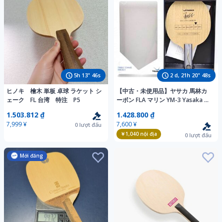
5
h
13
"
44
s
2
d,
21
h
20
"
46
s
ヒノキ 檜木 単板 卓球 ラケット シ
【中古・未使用品】ヤサカ 馬林カ
ェーク FL 台湾 特注 P5
ーボン FLA マリン YM-3 Yasaka 廃
盤 卓球ラケット 攻撃用シェークハ
1.503.812 ₫
1.428.800 ₫
ンド
7,999 ¥
7,600 ¥
0
lượt đấu
￥1,040
nội địa
0
lượt đấu
Mới đăng