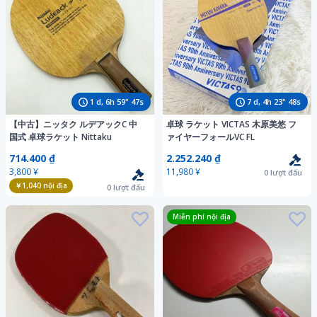
1
d,
6
h
59
"
45
s
7
d,
4
h
23
"
46
s
【中古】ニッタク ルデアックC 中
卓球 ラケット VICTAS 木原美悠 フ
国式 卓球ラケット Nittaku
ァイヤーフォールVC FL
714.400 ₫
2.252.240 ₫
3,800 ¥
11,980 ¥
0
lượt đấu
￥1,040
nội địa
0
lượt đấu
Miễn phí nội địa