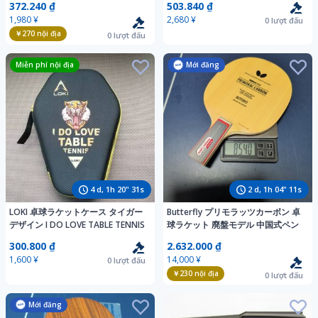
372.240 ₫
503.840 ₫
合板
1,980 ¥
2,680 ¥
0
lượt đấu
￥270
nội địa
0
lượt đấu
Miễn phí nội địa
Mới đăng
4
d,
1
h
20
"
29
s
2
d,
1
h
04
"
09
s
LOKI 卓球ラケットケース タイガー
Butterfly プリモラッツカーボン 卓
デザイン I DO LOVE TABLE TENNIS
球ラケット 廃盤モデル 中国式ペン
300.800 ₫
2.632.000 ₫
1,600 ¥
14,000 ¥
0
lượt đấu
￥230
nội địa
0
lượt đấu
Mới đăng