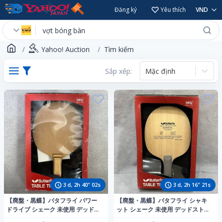
Đăng ký
Yêu thích
VND
Yahoo! Auction
Tìm kiếm
Sắp xếp:
Mặc định
3
d,
2
h
40
"
00
s
3
d,
2
h
16
"
19
s
【廃盤・黒蝶】バタフライ パワー
【廃盤・黒蝶】バタフライ シャキ
ドライブ シェーク 未使用 デッドス
ット シェーク 未使用 デッドストッ
トック 当時物 卓球 ラケット 箱付 1
ク 当時物 卓球 ラケット 箱付 1円ス