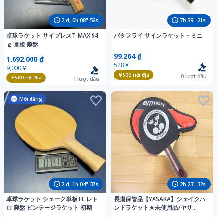
2
d,
0
h
08
"
54
s
7
h
59
"
19
s
卓球ラケット サイプレスT-MAX 94
バタフライ サインラケット・ミニ
ｇ 単板 廃盤
99.264 ₫
1.692.000 ₫
528 ¥
9,000 ¥
￥500
nội địa
0
lượt đấu
￥580
nội địa
1
lượt đấu
Mới đăng
2
d,
1
h
04
"
35
s
2
h
23
"
30
s
卓球ラケット シェーク単板 FL レト
長期保管品【YASAKA】シェイクハ
ロ 廃盤 ビンテージラケット 初期
ンドラケット★未使用品/ヤサ
カ/ARC WOOD5/スウェーデン