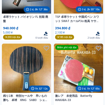
2
d,
0
h
12
"
34
s
3
d,
2
h
55
"
08
s
卓球ラケット バイオリン FL 初期 廃
TSP 卓球ラケット 中国式ペン スワ
盤
ット SWAT カールP3α 粒高 ヤサカ
輝龍 ラバー付
940.000 ₫
394.800 ₫
5,000 ¥
2,100 ¥
￥230
nội địa
￥185
nội địa
0
lượt đấu
2
lượt đấu
Miễn phí nội địa
1
h
32
"
10
s
3
d,
1
h
12
"
03
s
残り2本 特別セール中 早いもの
激レア 未使用品 Butterfly
勝ち 卓球 XING SABEI シェー
WAKABA-33
クラケット 黒檀＋カーボンの７枚