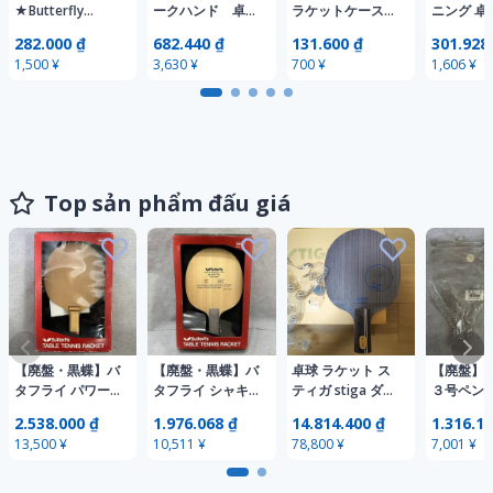
★Butterfly
ークハンド 卓球
ラケットケース
ニング 卓
Wakaba 55 ワカ
ラケット used
卓球 バタフライ
1人 卓球
282.000 ₫
682.440 ₫
131.600 ₫
301.928
バ バタフライ シ
極美品
Butterfly ピンポ
子 個人練
1,500 ¥
3,630 ¥
700 ¥
1,606 ¥
ェークハンド 卓
ン スポーツ ハー
ット2個 
球ラケット タマ
ドケース グレー
個 付き 反
ス
灰色 シルバーカ
者 ピンポ
ラー 銀色 ケース
練習球 子
のみ
Top sản phẩm đấu giá
【廃盤・黒蝶】バ
【廃盤・黒蝶】バ
卓球 ラケット ス
【廃盤】T
タフライ パワー
タフライ シャキ
ティガ stiga ダイ
３号ペン
ドライブ シェー
ット シェーク 未
ナスティカーボン
未使用 デ
2.538.000 ₫
1.976.068 ₫
14.814.400 ₫
1.316.18
ク 未使用 デッド
使用 デッドスト
ゴールデン 中国
トック 当
13,500 ¥
10,511 ¥
78,800 ¥
7,001 ¥
ストック 当時物
ック 当時物 卓球
式 中ペン CS
球 ラケッ
卓球 ラケット 箱
ラケット 箱付 1円
木曽桧 1
付 1円スタート 管
スタート 管理番
ト 管理番