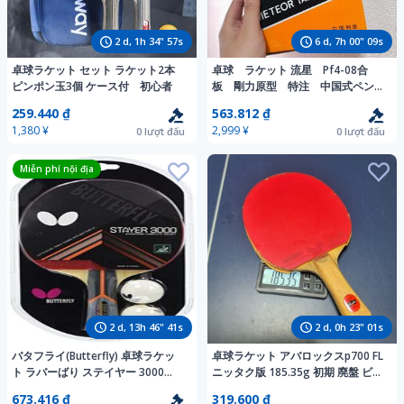
2
d,
1
h
34
"
55
s
6
d,
7
h
00
"
07
s
卓球ラケット セット ラケット2本
卓球 ラケット 流星 Pf4-08合
ピンポン玉3個 ケース付 初心者
板 剛力原型 特注 中国式ペン
中ペン T５
259.440 ₫
563.812 ₫
1,380 ¥
2,999 ¥
0
lượt đấu
0
lượt đấu
Miễn phí nội địa
2
d,
13
h
46
"
39
s
2
d,
0
h
22
"
59
s
バタフライ(Butterfly) 卓球ラケッ
卓球ラケット アバロックスp700 FL
ト ラバーばり ステイヤー 3000
ニッタク版 185.35g 初期 廃盤 ビン
16740
テージ
673.416 ₫
319.600 ₫