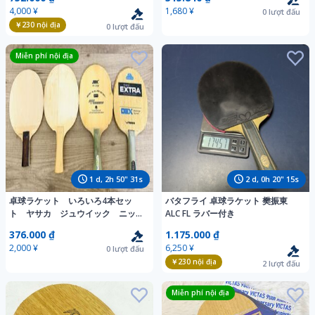
性能 サポート
4,000 ¥
1,680 ¥
0
lượt đấu
￥230
nội địa
0
lượt đấu
Miễn phí nội địa
1
d,
2
h
50
"
29
s
2
d,
0
h
20
"
13
s
卓球ラケット いろいろ4本セッ
バタフライ 卓球ラケット 樊振東
ト ヤサカ ジュウイック ニッタ
ALC FL ラバー付き
ク TSP 中古
376.000 ₫
1.175.000 ₫
2,000 ¥
6,250 ¥
0
lượt đấu
￥230
nội địa
2
lượt đấu
Miễn phí nội địa