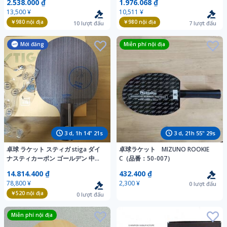
2.538.000 ₫
1.976.068 ₫
円スタート 管理番号O-2174
タート 管理番号O-2173
13,500 ¥
10,511 ¥
￥980
nội địa
￥980
nội địa
10
lượt đấu
7
lượt đấu
Mới đăng
Miễn phí nội địa
3
d,
1
h
14
"
19
s
3
d,
21
h
55
"
27
s
卓球 ラケット スティガ stiga ダイ
卓球ラケット MIZUNO ROOKIE
ナスティカーボン ゴールデン 中国
C（品番：50-007）
式 中ペン CS
14.814.400 ₫
432.400 ₫
78,800 ¥
2,300 ¥
0
lượt đấu
￥520
nội địa
0
lượt đấu
Miễn phí nội địa