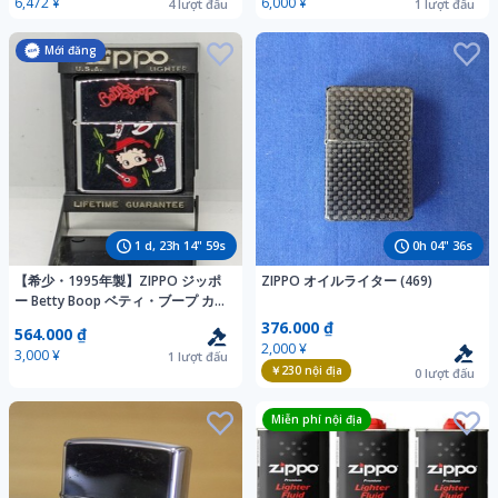
6,472 ¥
6,000 ¥
4
lượt đấu
1
lượt đấu
Mới đăng
1
d,
23
h
14
"
58
s
0
h
04
"
35
s
【希少・1995年製】ZIPPO ジッポ
ZIPPO オイルライター (469)
ー Betty Boop ベティ・ブープ カウ
ガール ヴィンテージ 着火未確認 デ
376.000 ₫
564.000 ₫
ィスプレイスタンド付き
2,000 ¥
3,000 ¥
1
lượt đấu
￥230
nội địa
0
lượt đấu
Miễn phí nội địa