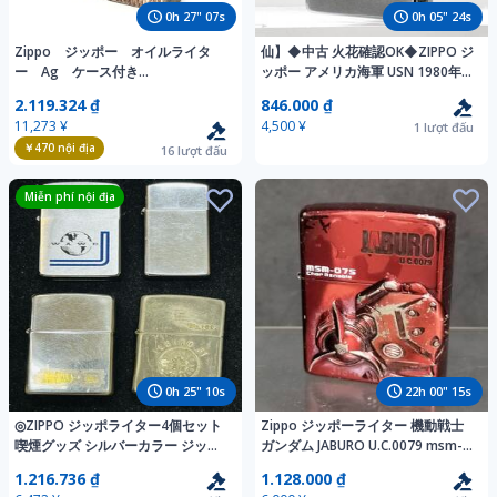
0
h
27
"
06
s
0
h
05
"
23
s
Zippo ジッポー オイルライタ
仙】◆中古 火花確認OK◆ZIPPO ジ
ー Ag ケース付き
ッポー アメリカ海軍 USN 1980年
【EGBC3065】
製 オイルライター シルバーカラー
2.119.324 ₫
846.000 ₫
着火未確認 喫煙グッズ 喫煙具
11,273 ¥
4,500 ¥
1
lượt đấu
【505】
￥470
nội địa
16
lượt đấu
Miễn phí nội địa
0
h
25
"
09
s
22
h
00
"
14
s
◎ZIPPO ジッポライター4個セット
Zippo ジッポーライター 機動戦士
喫煙グッズ シルバーカラー ジッポ
ガンダム JABURO U.C.0079 msm-
まとめ売り ブランド喫煙具 着火未
07S シャア専用ズゴック 2008年製
1.216.736 ₫
1.128.000 ₫
確認 z④