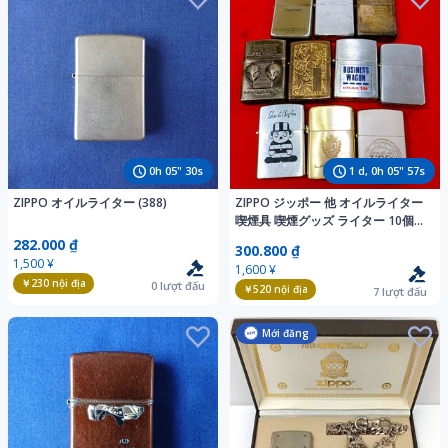
0
h
05
"
29
s
1
d,
0
h
05
"
56
s
ZIPPO オイルライター (388)
ZIPPO ジッポー 他 オイルライター
喫煙具 喫煙グッズ ライター 10個
まとめ
282.000 ₫
300.800 ₫
1,500 ¥
1,600 ¥
￥230
nội địa
0
lượt đấu
￥520
nội địa
7
lượt đấu
Mới đăng