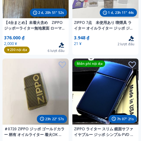
2
d,
20
h
51
"
51
s
1
d,
23
h
11
"
43
s
【4台まとめ】未着火含め ZIPPO
ZIPPO 7点 未使用あり 喫煙具 ラ
ジッポーライター無地素面 ローマ
イター オイルライター ジッポ ジッ
数字底刻 ヴィンテージ レギュラー
ポー 喫煙グッズ zippo コレクショ
376.000 ₫
3.948 ₫
ン
2,000 ¥
21 ¥
2
lượt đấu
￥230
nội địa
6
lượt đấu
Miễn phí nội địa
23
h
22
"
56
s
7
h
07
"
20
s
＃0720 ZIPPO ジッポ ゴールドカラ
ZIPPO ライター スリム 鏡面サファ
ー 柄有 オイルライター 着火OK 喫
イヤブルー ジッポ シンプル PVD チ
煙具 ライター 中古
タンコーティング かっこいい メン