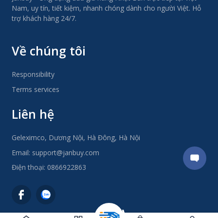
Nam, uy tín, tiết kiệm, nhanh chóng dành cho người Việt. Hỗ
trợ khách hàng 24/7.
Về chúng tôi
Responsibility
Terms services
Liên hệ
Geleximco, Dương Nội, Hà Đông, Hà Nội
Email:
support@janbuy.com
Điện thoại:
0866922863