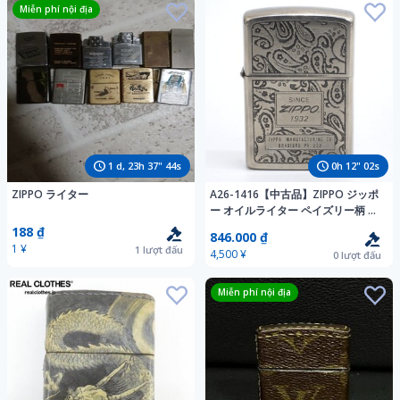
Miễn phí nội địa
1
d,
23
h
37
"
43
s
0
h
12
"
01
s
ZIPPO ライター
A26-1416【中古品】ZIPPO ジッポ
ー オイルライター ペイズリー柄 喫
煙具 喫煙グッズ シルバーカラー 火
188 ₫
846.000 ₫
花確認済み 1989年製
1 ¥
1
lượt đấu
4,500 ¥
0
lượt đấu
Miễn phí nội địa