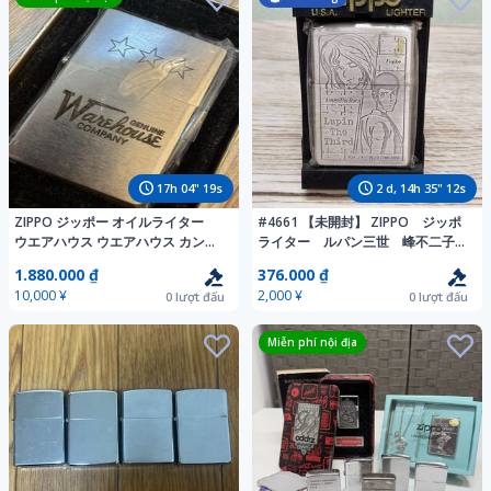
17
h
04
"
18
s
2
d,
14
h
35
"
11
s
ZIPPO ジッポー オイルライター
#4661 【未開封】 ZIPPO ジッポ
ウエアハウス ウエアハウス カンパ
ライター ルパン三世 峰不二子
ニー 新品未使用 デニム ヴィ
2000年製
1.880.000 ₫
376.000 ₫
ンテージ zippo
10,000 ¥
2,000 ¥
0
lượt đấu
0
lượt đấu
Miễn phí nội địa