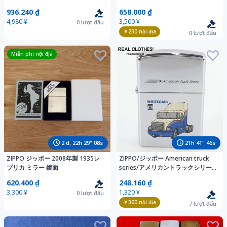
ストーン 着火石(7粒)・交換用ウィ
936.240 ₫
658.000 ₫
ック 替芯(1本) オイルライター用ケ
4,980 ¥
3,500 ¥
0
lượt đấu
ース入り
￥230
nội địa
0
lượt đấu
Miễn phí nội địa
2
d,
22
h
29
"
07
s
21
h
41
"
45
s
ZIPPO ジッポー 2008年製 1935レ
ZIPPO/ジッポー American truck
プリカ ミラー 鏡面
series/アメリカントラックシリー
ズ WHITE GMC 1992年製 /UPK
620.400 ₫
248.160 ₫
3,300 ¥
1,320 ¥
0
lượt đấu
￥360
nội địa
7
lượt đấu