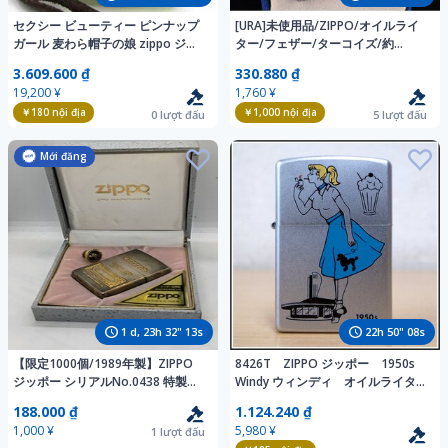
セクシー ビューティー ピンナップ
[URA]未使用品/ZIPPO/オイルライ
ガール 麦わら帽子の娘 zippo ジッ
ター/フェザー/ターコイズ/約
ポ 2025年 未使用
59g/4-7-215 (検索)骨董/ジッポ/
3.609.600 ₫
330.880 ₫
ジッポー/煙草/喫煙/シガレット
19,200 ¥
1,760 ¥
￥180
nội địa
￥1,000
nội địa
0
lượt đấu
5
lượt đấu
Mới đăng
1
d,
23
h
32
"
12
s
22
h
50
"
07
s
【限定1000個/1989年製】ZIPPO
8426T ZIPPO ジッポー 1950s
ジッポー シリアルNo.0438 特製タ
Windy ウィンディ オイルライタ
イピン付 未着火 ヴィンテージ 真鍮
ー 2008年製
188.000 ₫
1.124.240 ₫
古美 専用ケース付 オイルライター
1,000 ¥
5,980 ¥
1
lượt đấu