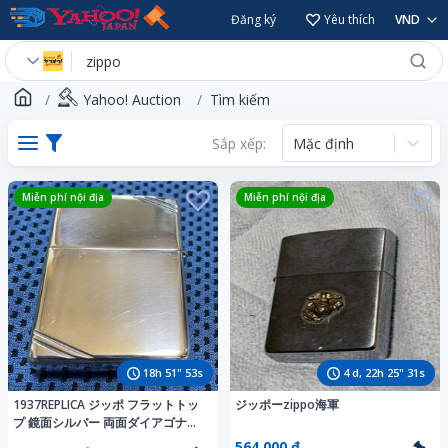
Đăng ký
Yêu thích
VND
Yahoo! Auction
Tìm kiếm
Sắp xếp:
Mặc định
Miễn phí nội địa
Miễn phí nội địa
18
h
51
"
52
s
4
d,
22
h
25
"
30
s
1937REPLICA ジッポ フラットトッ
ジッポーzippo海軍
プ 鏡面シルバー 両面ダイアゴナル
ラインのSTERLING SILVER # 14に
564.000 ₫