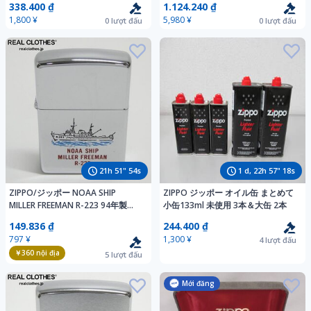
338.400 ₫
1.124.240 ₫
ズ レディース おしゃれ
1,800 ¥
5,980 ¥
0
lượt đấu
0
lượt đấu
21
h
51
"
53
s
1
d,
22
h
57
"
17
s
ZIPPO/ジッポー NOAA SHIP
ZIPPO ジッポー オイル缶 まとめて
MILLER FREEMAN R-223 94年製
小缶133ml 未使用 3本＆大缶 2本
/UPK
149.836 ₫
244.400 ₫
797 ¥
1,300 ¥
4
lượt đấu
￥360
nội địa
5
lượt đấu
Mới đăng