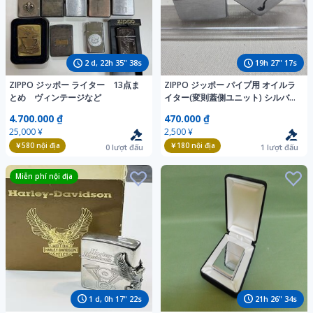
2
d,
22
h
35
"
37
s
19
h
27
"
16
s
ZIPPO ジッポー ライター 13点ま
ZIPPO ジッポー パイプ用 オイルラ
とめ ヴィンテージなど
イター(変則蓋側ユニット) シルバー
カラー
4.700.000 ₫
470.000 ₫
25,000 ¥
2,500 ¥
￥580
nội địa
￥180
nội địa
0
lượt đấu
1
lượt đấu
Miễn phí nội địa
1
d,
0
h
17
"
21
s
21
h
26
"
33
s