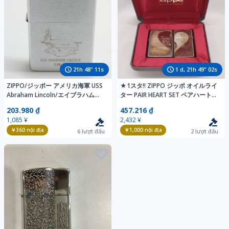
21
h
48
"
10
s
1
d,
21
h
49
"
01
s
ZIPPO/ジッポー アメリカ海軍 USS
★1スタ!! ZIPPO ジッポ オイルライ
Abraham Lincoln/エイブラハム・
ター PAIR HEART SET ペアハートセ
リンカーン CVN-72 00年製 /UPK
ット You are my destiny. ケース付
203.980 ₫
457.216 ₫
き 火花着火未確認 中古品 m_z(j)
1,085 ¥
2,432 ¥
￥360
nội địa
￥1,000
nội địa
6
lượt đấu
2
lượt đấu