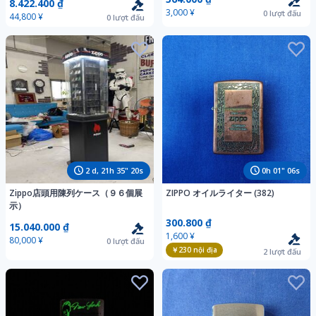
8.422.400 ₫
なります。
3,000 ¥
0
lượt đấu
44,800 ¥
0
lượt đấu
2
d,
21
h
35
"
19
s
0
h
01
"
05
s
Zippo店頭用陳列ケース（９６個展
ZIPPO オイルライター (382)
示）
300.800 ₫
15.040.000 ₫
1,600 ¥
80,000 ¥
0
lượt đấu
￥230
nội địa
2
lượt đấu