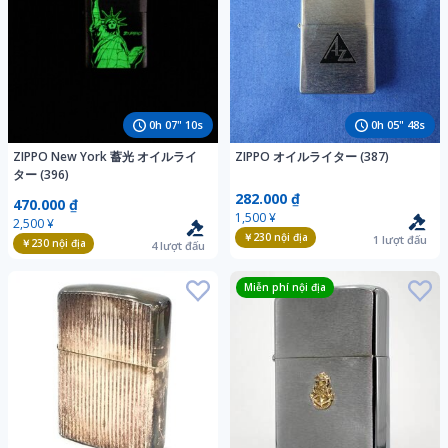
0
h
07
"
09
s
0
h
05
"
47
s
ZIPPO New York 蓄光 オイルライ
ZIPPO オイルライター (387)
ター (396)
282.000 ₫
470.000 ₫
1,500 ¥
2,500 ¥
￥230
nội địa
1
lượt đấu
￥230
nội địa
4
lượt đấu
Miễn phí nội địa