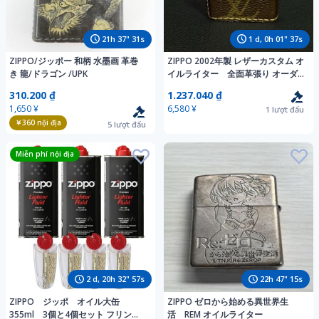
21
h
37
"
30
s
1
d,
0
h
01
"
36
s
ZIPPO/ジッポー 和柄 水墨画 革巻
ZIPPO 2002年製 レザーカスタム オ
き 龍/ドラゴン /UPK
イルライター 全面革張り オーダ
ー品
310.200 ₫
1.237.040 ₫
1,650 ¥
6,580 ¥
1
lượt đấu
￥360
nội địa
5
lượt đấu
Miễn phí nội địa
2
d,
20
h
32
"
56
s
22
h
47
"
14
s
ZIPPO ジッポ オイル大缶
ZIPPO ゼロから始める異世界生
355ml 3個と4個セット フリント
活 REM オイルライター