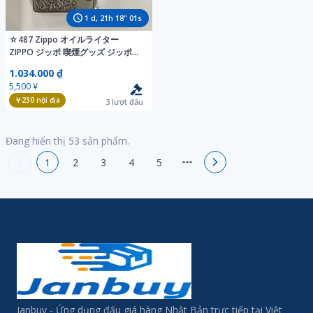
1
d,
21
h
18
"
00
s
☆487 Zippo オイルライター
ZIPPO ジッポ 喫煙グッズ ジッポー
喫煙具 ライター ジャンク品
1.034.000 ₫
5,500 ¥
￥230
nội địa
3
lượt đấu
Đang hiển thị
53
sản phẩm.
1
2
3
4
5
Janbuy - Ứng dụng đấu giá hàng Nhật Bản trực tiếp tại Việt