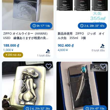
0
h
17
"
13
s
2
d,
20
h
33
"
46
s
ZIPPO オイルライター（HAWAII）
新品未使用 ZIPPO ジッポ オイ
USED 線傷ありますが程度の良い
ル大缶 355ml 3個
綺麗なお品です。送料200円。
188.000 ₫
902.400 ₫
1,000 ¥
4,800 ¥
0
lượt đấu
￥200
nội địa
1
lượt đấu
2
d,
21
h
52
"
25
s
21
h
47
"
14
s