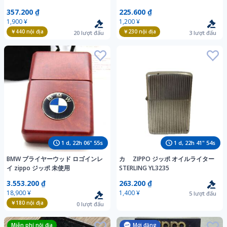
箱付き 未使用品！
357.200 ₫
225.600 ₫
1,900 ¥
1,200 ¥
￥440
nội địa
￥230
nội địa
20
lượt đấu
3
lượt đấu
1
d,
22
h
06
"
54
s
1
d,
22
h
41
"
53
s
BMW ブライヤーウッド ロゴインレ
カ ZIPPO ジッポ オイルライター
イ zippo ジッポ 未使用
STERLING YL3235
3.553.200 ₫
263.200 ₫
18,900 ¥
1,400 ¥
5
lượt đấu
￥180
nội địa
0
lượt đấu
Miễn phí nội địa
Mới đăng