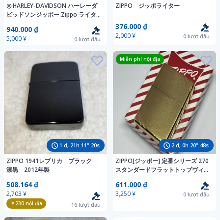
◎ HARLEY-DAVIDSON ハーレーダ
ZIPPO ジッポライター
ビッドソンジッポー Zippo ライタ
ー 1995年 PHD-US ZIPPO サイドメ
376.000 ₫
940.000 ₫
タル 9 喫煙具 ケース付
2,000 ¥
0
lượt đấu
5,000 ¥
0
lượt đấu
Miễn phí nội địa
1
d,
21
h
11
"
19
s
2
d,
0
h
20
"
47
s
ZIPPO 1941レプリカ ブラック
ZIPPO[ジッポー] 定番シリーズ 270
漆黒 2012年製
スタンダードフラットトップヴィン
テージ ブラスポリッシュ 2015年6
508.164 ₫
611.000 ₫
月製 未使用品 113
2,703 ¥
3,250 ¥
0
lượt đấu
￥230
nội địa
16
lượt đấu