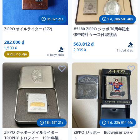
0
h
02
"
20
s
1
d,
20
h
58
"
39
s
ZIPPO オイルライター (372)
#5180 ZIPPO ジッポ 70周年記念
懐中時計 ケース付 現状品
282.000 ₫
563.812 ₫
1,500 ¥
2,999 ¥
1
lượt đấu
￥230
nội địa
0
lượt đấu
18
h
55
"
20
s
1
d,
23
h
01
"
43
s
ZIPPO ジッポー オイルライター
ZIPPO ジッポー Budweiser 2セッ
TROPHY トロフィー 1991年製
ト