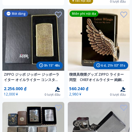
￥185
nội địa
0
lượt đấu
Mới đăng
Miễn phí nội địa
0
h
15
"
47
s
6
d,
21
h
03
"
00
s
ZIPPO ジッポ ジッポー ジッポーラ
喫煙具喫煙グッズ ZIPPO ライター
イター オイルライター コンスタン
同型 CHIEFオイルライター 純銅材
ティン *0221-6
質 立体ウィング装飾 愛神の翼 ブ
2.256.000 ₫
560.240 ₫
ラック色 箱付き
12,000 ¥
2,980 ¥
0
lượt đấu
0
lượt đấu