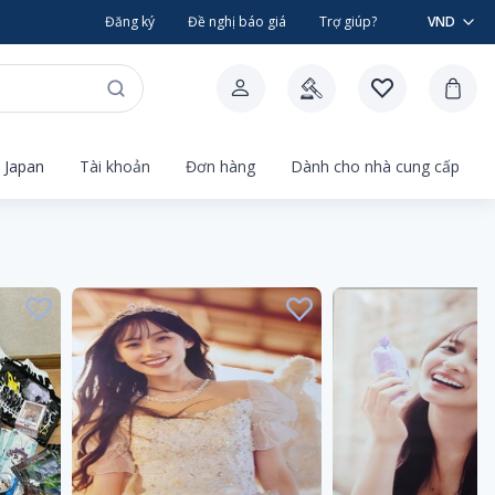
Đăng ký
Đề nghị báo giá
Trợ giúp?
VND
 Japan
Tài khoản
Đơn hàng
Dành cho nhà cung cấp