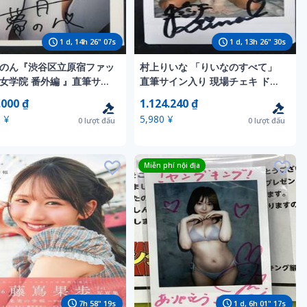
1
d,
14
h
26
"
05
s
1
d,
13
h
26
"
28
s
のん『渋谷区立原宿ファッ
村上りいな 「りいなのすべて」
女学院 番外編 』直筆サイ
直筆サイン入り 現場チェキ ドキ
 ワイドチェキ 白水着 両わ
ドキの新婚初夜？ ・グラドル名
.000 ₫
1.124.240 ₫
 ・Dカップ・コスプレーヤ
鑑2024・フラミングの法則・鎧
 ¥
5,980 ¥
0
lượt đấu
0
lượt đấu
美女#76
Miễn phí nội địa
7
h
58
"
17
s
1
d,
6
h
01
"
15
s