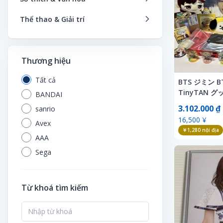
Dịch vụ thuê nhạc cụ
Thể thao & Giải trí
Đồ chơi điều khiển
Bơi lội
Đồ chơi mô hình
Câu cá
Thương hiệu
Đồ chơi sở thích
Dịch vụ thuê dụng cụ thể thao
Tất cả
Đồ dùng nghệ thuật
BTS ジミン B
Du lịch
TinyTAN 
BANDAI
Đường sắt
Đua ngựa
ぐるみ アクス
3.102.000 ₫
sanrio
ュア カード
Khác
Đua thuyền
16,500 ¥
Avex
Máy bay mô hình
￥1,280
nội địa
Đua xe đạp
AAA
Mô hình đường sắt
Dụng cụ thể thao
Sega
Mô hình lắp ghép bằng gỗ
Hoa tươi
Mô hình nhựa
Khác
Từ khoá tìm kiếm
Mô hình xe
Khóa học vận động
Nhạc cụ
Kính râm thể thao