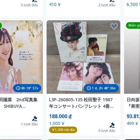
目なし
410 ¥
6,500 
5
lượt đấu
2
lượt đấu
Miễn ph
8
h
18
"
55
s
1
d,
2
h
48
"
04
s
田陽菜 2nd写真集
L3P-260805-135 松田聖子 1987
日向坂
SHIBUYA
年コンサートパンフレット 4冊セ
『果実の
定 B3ポスター
ット 昭和アイドル Strawberry
生配信
188.000 ₫
93.81
time 天国のキッス プルメリアの
アスタ
1,000 ¥
499 ¥
1
lượt đấu
伝説 他
￥1,200
nội địa
0
lượt đấu