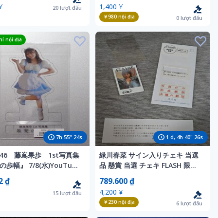
B3ポスター
アスタンド＋折り目なしB3ポス
¥
1,400 ¥
20
lượt đấu
ター
￥980
nội địa
0
lượt đấu
í nội địa
7
h
55
"
22
s
1
d,
4
h
40
"
24
s
46 藤嶌果歩 1st写真集
緑川春菜 サイン入りチェキ 当選
歩幅』 7/8(水)YouTube
品 懸賞 当選 チェキ FLASH 限定
限定特典 組み立て式クリ
品 レア サロモ 恋するフリーク
2 ₫
789.600 ₫
ンド
アイドル グラビア グラドル 抽プ
4,200 ¥
15
lượt đấu
レ
￥230
nội địa
6
lượt đấu