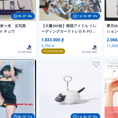
3
h
23
"
43
s
1
d,
5
h
38
"
45
s
橋本奈々未 生写真
【大量680枚】韓国アイドル トレ
夢月ゆ
r チュウ
ーディングカードトレカ K-POP
ション
フォトカード ポストカード BTS
ン入り
1.833.000 ₫
2.068
東方神起 他 まとめ売り 韓流
き見せ
9,750 ¥
11,000
ー
￥1,010
nội địa
0
lượt đấu
18
lượt đấu
8
h
10
"
09
s
1
d,
6
h
10
"
39
s