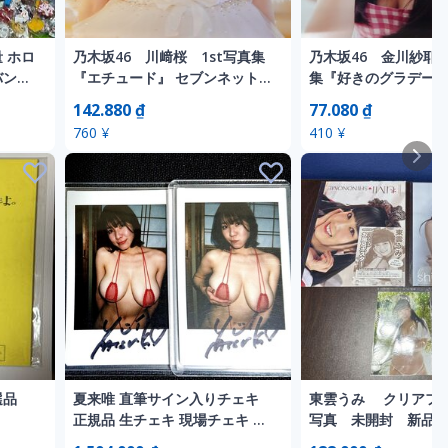
 ホロ
乃木坂46 川﨑桜 1st写真集
乃木坂46 金川紗耶 
バンド
『エチュード』 セブンネット限
集『好きのグラデーシ
 アク
定特典 B3ポスター
ブンネット限定特典 
142.880 ₫
77.080 ₫
ル 星
ー
760 ¥
410 ¥
選品
夏来唯 直筆サイン入りチェキ
東雲うみ クリアフ
正規品 生チェキ 現場チェキ 特
写真 未開封 新品
典チェキ 限定チェキ おっぱい
て 売切り 送料無