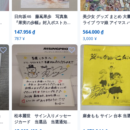
日向坂46 藤嶌果歩 写真集
美少女 グッズ まとめ 大量
ー
『果実の歩幅』封入ポストカー
ライブ ウマ娘 アイマス 
ド(朝の…)
リ ラバーマット 缶バッジ
147.956 ₫
564.000 ₫
スタ タペストリー 等 スバ
787 ¥
3,000 ¥
街 ジャンク
当
松本麗世 サイン入りメッセー
麻倉もも サイン 台本 当
 限
ジカード 当選品 当選通知付
ー
き