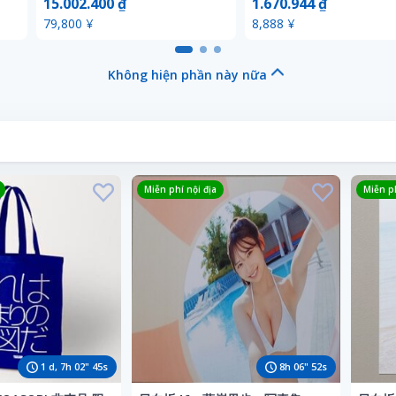
15.002.400 ₫
1.670.944 ₫
ル
79,800 ¥
8,888 ¥
Không hiện phần này nữa
Miễn phí nội địa
Miễn ph
1
d,
7
h
02
"
43
s
8
h
06
"
50
s