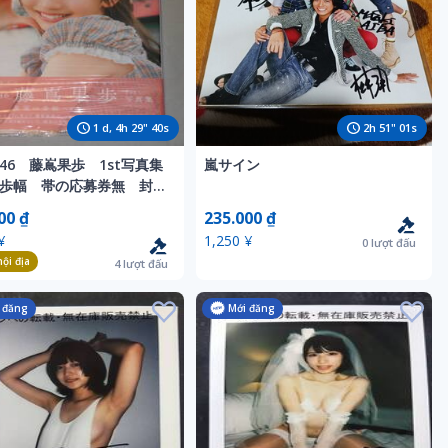
1
d,
4
h
29
"
38
s
2
h
50
"
59
s
46 藤嶌果歩 1st写真集
嵐サイン
歩幅 帯の応募券無 封入
カード無 未読品 在庫個
00 ₫
235.000 ₫
¥
1,250 ¥
0
lượt đấu
ội địa
4
lượt đấu
 đăng
Mới đăng