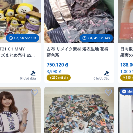
1
d,
5
h
56
"
17
s
2
d,
4
h
57
"
42
s
T21 CHIMMY
古布 リメイク素材 浴衣生地 花柄
日向坂
グッズまとめ売り ぬい
藍色系
果実の
タ 缶バッジ フィギ
ポスト
750.120 ₫
188.0
ケース
数9
3,990 ¥
1,000 
￥230
nội địa
￥185
n
0
lượt đấu
0
lượt đấu
Mới