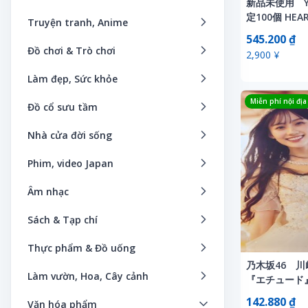
Đài phát thanh
新品未使用 YO
Máy tính
Bánh xe
Đồng hồ mặt nhân vật hoạt hình
Đồ bộ giường
定100個 HEA
Phụ kiện thời trang
Truyện tranh, Anime
Điện thoại
Smartphone & Điện thoại di động
ッグ コラボ
Bảo trì
Phụ kiện nữ
545.200 ₫
Đồ chơi
Quần áo Kimono nam
Ảnh nghệ thuật
Điện thoại bàn & Fax
Đồ chơi & Trò chơi
Máy đọc sách
2,900 ¥
Bộ phận điều hướng xe ô tô
Đồng hồ Unisex
Đồ dụng khi cho bé ra ngoài
Quần áo Kimono nữ
Anime & Manga
Điều hòa & Lọc không khí
Anh hùng giả vờ, chiến đấu
Máy ảnh kỹ thuật số
Làm đẹp, Sức khỏe
Các sản phẩm liên quan đến ô tô
Công cụ sửa chữa đồng hồ đeo tay
Đồ tắm
Quần áo truyền thống Nhật Bản
Băng cassette
Đồ gia dụng
Búp bê, búp bê nhân vật
Thiết bị ngoại vi
Chăm sóc cơ thể
Catalog, Sách hướng dẫn sử dụng
Đồng hồ nữ
Miễn phí nội địa
Đồ cổ sưu tầm
Handmade
Sản phẩm handmade
CD nhạc
Đồng hồ
Câu đố
Vật tư
Chăm sóc điều dưỡng
Dịch vụ lắp đặt
Đồ Handmade
Kiếm
Khác
Tạp chí thời trang
Nhà cửa đời sống
Chữ ký
Đồng hồ thông minh
Cho bé
Link kiện máy tính
Chăm sóc móng
Dụng cụ sửa chữa xe
Đồng hồ để bàn
Cửa gỗ
Nội thất dành cho trẻ
Theo thương hiệu
Bàn thờ Phật
Dakimakura
Dụng cụ làm đẹp
Phim, video Japan
Cho thuê đồ chơi
Máy chủ (Servers)
Chăm sóc răng miệng
ETC
Dây đeo đồng hồ
Disney
Quà lưu niệm
Thời trang Mix&Match
Đồ dùng cho vật nuôi
Đĩa laser
Khác
DVD
Cho thuê trò chơi
Máy trạm
Âm nhạc
Chăm sóc tóc
Hệ thống an toàn
Hộp bảo vệ đồng hồ
Đồ chơi, trò chơi
Quần áo trẻ em, bà bầu
Thời trang nam
Đồ dùng nhà bếp
DVD
Máy biến áp, bộ chuyển đổi
Blu-ray
Chơi nước
Thiết bị hỗ trợ cá nhân/PDA
Bản ghi
Dụng cụ làm đẹp
Hệ thống bảo mật
Phụ kiện thương hiệu
Sách & Tạp chí
Hàng linh tinh
Sách, truyện thiếu nhi
Thời trang nữ
Đồ gia dụng
Figures
Máy giặt & Bàn ủi
VCD
Cổ điển
Máy tính bỏ túi
Băng cassette
Dụng cụ sơ cứu
Hệ thống camera trước
Đồng hồ nam
Bản đồ, hướng dẫn du lịch
Hình
Sản phẩm bảo vệ bé an toàn
Thời trang thể thao
Thực phẩm & Đồ uống
Đồ nội thất
Giấy dán tường
Máy hút bụi
Băng video
Cưỡi đồ chơi
Tên miền
Blu-ray
Dụng cụ Y tế
Linh kiện
乃木坂46 川
Bìa sách
Khoa học, tự nhiên
Sản phẩm dành cho phụ nữ cho
Thời trang trẻ em
Bánh kẹo
Đồ trang trí sự kiện
Hồ sơ
Máy hủy tài liệu
Làm vườn, Hoa, Cây cảnh
Đĩa laser
Đầu trang
Máy tính khác
『エチュード
con bú
CD
Hỗ trợ thư giãn
Ô tô cũ
Học tập, giáo dục
Ký tên
Trang phục Cosplay
Bánh mì
定特典 B3
Dụng cụ sửa chữa, làm vườn
Huy hiệu
Máy tính
Bình hoa
Nhạc phim
Điều khiển radio sở thích
142.880 ₫
Tạp chí điện tử
Tã, sản phẩm vệ sinh cho bé
Văn hóa phẩm
Chứng từ tiền mặt, vé
Khác
Ô tô mới