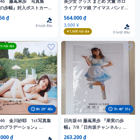
46 藤嶌果歩 写真集
美少女 グッズ まとめ 大量 ホロ
の歩幅』封入ポストカード
ライブ ウマ娘 アイマス バンドリ
)
ラバーマット 缶バッジ アクスタ
56 ₫
564.000 ₫
タペストリー 等 スバル 星街 ジ
3,000 ¥
8
lượt đấu
ャンク
￥1,600
nội địa
0
lượt đấu
í nội địa
8
h
29
"
38
s
7
h
40
"
29
s
46 金川紗耶 1st写真集
日向坂46 藤嶌果歩 『果実の歩
のグラデーション』
幅』7/8「日向坂チャンネル」生
Tube生配信限定特典 折り
配信限定W特典 組み立て式クリ
.000 ₫
263.200 ₫