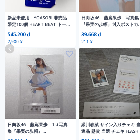
新品未使用 YOASOBI 非売品
日向坂46 藤嶌果歩 写真集
限定100個 HEART BEAT トート
『果実の歩幅』封入ポストカ
バッグ コラボ
ド(プールで…)
545.200 ₫
39.668 ₫
2,900 ¥
211 ¥
日向坂46 藤嶌果歩 1st写真
緑川春菜 サイン入りチェキ 
集『果実の歩幅』
選品 懸賞 当選 チェキ FLASH
7/8(水)YouTube生配信限定特
定品 レア サロモ 恋するフリ