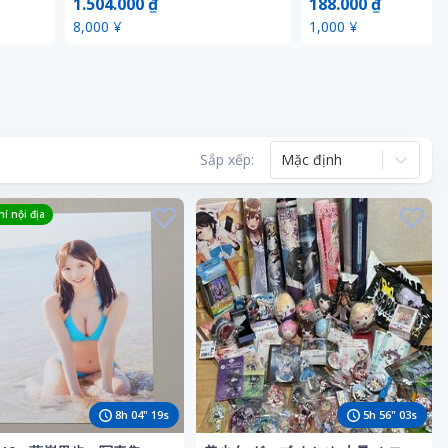
1.504.000 ₫
188.000 ₫
チェキ DVD特典
8,000 ¥
1,000 ¥
Sắp xếp:
Mặc định
í nội địa
8
h
04
"
17
s
5
h
56
"
01
s