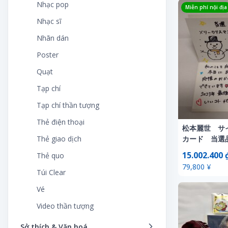
Nông nghiệp
Máy đánh bạc
Tiền
Nhạc pop
Trang phục Cosplay
Miễn phí nội địa
Truyện tranh
Thực phẩm chế biến sẵn
Sách liên quan
Mô hình đường sắt
Vấn đề in
Nhạc sĩ
Truyện tranh
Văn học & Tiểu thuyết
Thực phẩm chức năng
Sắp xếp hoa
Mỗi ngày
Vẽ tranh, cho thuê thủ công
Nhãn dán
VCD
Nữ anh hùng, chơi thời trang
Xe
Poster
Vẽ minh họa
Pháo hoa
Quạt
Video
Phép thuật, hàng tiệc
Tạp chí
Xóa tập tin
Plarail
Tạp chí thần tượng
SF
Thẻ điện thoại
松本麗世 サ
Shokugan, bonus
Thẻ giao dịch
カード 当選
Súng đồ chơi
15.002.400 
Thẻ quo
79,800 ¥
Thiết bị sân chơi
Túi Clear
Trò chơi
Vé
Trò chơi điện tử
Video thần tượng
Xe mini
Sở thích & Văn hoá