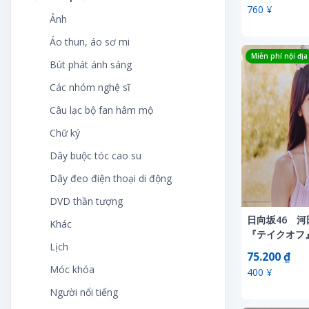
Khoa học và công nghệ tự nhiên
Máy hát
Túi Unisex
Bánh ngọt
Khác
760 ¥
Khác
PC, thiết bị ngoại vi
Cách bảo quản hoa
Những sản phẩm liên quan đến
Đồ chơi đánh bài
Sách điện tử
Thiết bị trẻ em
Ảnh
Đĩa laser
Kính
Phụ kiện xe
Kinh doanh, kinh tế
Nắp chai
Túi xách nam
phim
Đồ uống
Nội thất, cho thuê nội thất
Khăn
Phụ tùng điện tử
Cắt hoa, bó hoa
Đồ chơi điện tử
Danh mục khác
Áo thun, áo sơ mi
Đĩa SP
Mỹ phẩm
Phụ tùng xe ô tô
Lịch
Nội thất
Túi xách nữ
Vé
Gạo, ngũ cốc
Sản phẩm làm bằng tay
Lịch
Pin, sạc
Miễn phí nội địa
Cây cảnh trong chậu
Đồ chơi điều khiển
Bút phát ánh sáng
Đồ lưu niệm
Nước hoa
Sách, tạp chí về xe
Máy tính và internet
Quân đội
Phụ kiện, đồng hồ
Sản xuất phim
Gia vị
Thiết bị bảo mật an toàn
Minh họa, sản xuất nghệ thuật
Thiết bị âm thanh
Cây trang trí trong nhà
Đồ chơi giáo dục
Các nhóm nghệ sĩ
DVD
Sản phẩm hỗ trợ giảm cân
Sưu tập xe cổ
Nghệ thuật, giải trí
Quảng cáo, hàng mới lạ
Hải sản
Thiết bị điện tử
Mô hình nhựa
Thiết bị chiếu sáng
Cây trồng trong chậu
Đồ chơi mô hình
Câu lạc bộ fan hâm mộ
Nhạc cụ, thiết bị
Thực phẩm chức năng
Xe buýt
Nhân văn, xã hội
Sản phẩm tâm linh
Khác
Thiết bị, dụng cụ sửa chữa
Móc khóa
Thiết bị ngoại vi OA
Cây vườn
Đồ chơi nhạc cụ
Chữ ký
Sách, tạp chí
Xe đạp điện
Sách CD
SF
Mỳ ống & Mỳ
Thuốc chống côn trùng
Nhãn dán
Trò chơi điện tử
Cho thuê
Đồ chơi nhân vật
Dây buộc tóc cao su
Sản xuất âm nhạc
Xe đua
Sách cũ, tài liệu cũ
Tác phẩm nghệ thuật
Rau củ quả
Trang phục và trang sức dịp lễ
Poster
Từ điển điện tử
Dụng cụ và vật liệu làm vườn
Đồ chơi nhồi bông
Dây đeo điện thoại di động
Video
Xe máy
Sách giáo dục, khoa học viễn tưởng
Tem bưu chính, bưu thiếp chính
Sách dạy nấu ăn
Tủ, kệ, hộp đựng đồ
Sản xuất (thuyết minh, diễn viên
TV & Thiết bị video
Hoa ép khô
Đồ chơi thức ăn nhanh
thức
DVD thần tượng
Xe ô tô nhà ở lưu động
lồng tiếng)
Sách thiếu nhi, sách ảnh
Snack - Đồ ăn vặt
Vật liệu xây dựng
Hoa giả
Đồng hồ
日向坂46 河
Thẻ điện thoại
Khác
Xe tải, máy xây dựng
Telephone Cards
Sở thích, thể thao, thực tế
『テイクオフ』 
Sữa bột
Hoa khô
Khác
Thẻ giao dịch
Lịch
TSUTAYA限
Thẻ giao dịch
Sống, sống, chăm sóc trẻ em
75.200 ₫
Thịt
Khác
Khối, khối
Thiết bị
Móc khóa
400 ¥
Thẻ quo
Sức khỏe và y học
Thực phẩm ăn kiêng
Làm vườn
Lắp ghép, Xếp hình
Thủ công mỹ nghệ
Người nổi tiếng
Tiêu đề
Tạp chí
Thực phẩm ăn liền