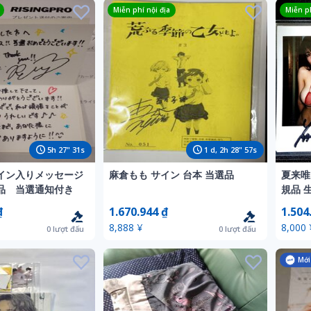
Miễn phí nội địa
Miễn ph
5
h
27
"
29
s
1
d,
2
h
28
"
55
s
イン入りメッセージ
麻倉もも サイン 台本 当選品
夏来唯
品 当選通知付き
規品 
ェキ 
₫
1.670.944 ₫
1.504
DVD
8,888 ¥
8,000 
0
lượt đấu
0
lượt đấu
Mới