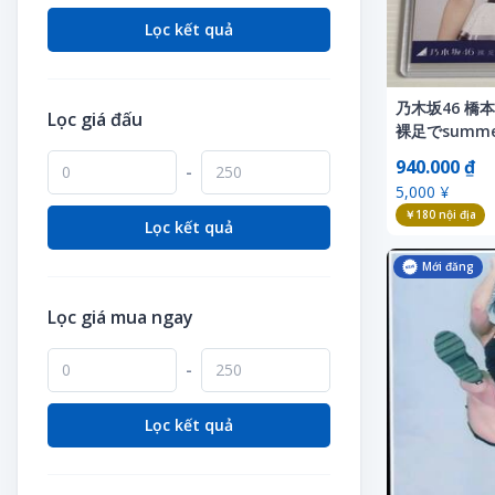
Ống nhòm ngắm chim
Pachinko & Pachislot
Lọc kết quả
Tác phẩm nghệ thuật
Phụ kiện dã ngoại
Thiết bị đài phát thanh
Phụ kiện thú cưng
乃木坂46 
Lọc giá đấu
Thủ công mỹ nghệ
Quần áo khoác gió
裸足でsumme
Trò chơi giải trí Pachinko
940.000 ₫
Tàu thuyền
-
5,000 ¥
Tư trang quân đội
Thời trang thể thao
￥180
nội địa
Lọc kết quả
Thực phẩm bổ sung năng lượng
Mới đăng
Vé vào khu vu vui chơi giải trí
Vé xem thể thao
Lọc giá mua ngay
Vòng theo dõi vận động
-
Xe đạp tập
Lọc kết quả