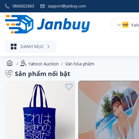
0866922863
support@janbuy.com
Yah
DANH MỤC
Yahoo! Auction
Văn hóa phẩm
Sản phẩm nổi bật