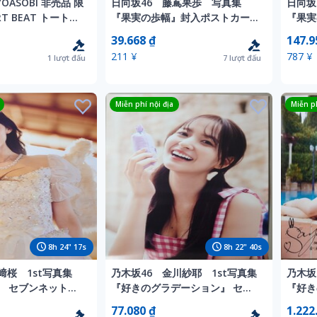
ASOBI 非売品 限
日向坂46 藤嶌果歩 写真集
日向坂
RT BEAT トートバ
『果実の歩幅』封入ポストカード
『果実
(プールで…)
(朝の…
39.668 ₫
147.9
211 ¥
787 ¥
1
lượt đấu
7
lượt đấu
Miễn phí nội địa
Miễn ph
8
h
24
"
15
s
8
h
22
"
38
s
﨑桜 1st写真集
乃木坂46 金川紗耶 1st写真集
乃木坂
』 セブンネット限
『好きのグラデーション』 セブ
『好き
ポスター
ンネット限定特典 B3ポスター
You
77.080 ₫
1.222