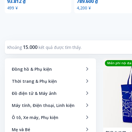
93.812 ₫
789.600 ₫
典 組み立て式クリアスタンド
ク アイドル グラビア グラド
499 ¥
4,200 ¥
抽プレ
15.000
Khoảng
kết quả được tìm thấy.
Miễn phí nội địa
Đồng hồ & Phụ kiện
Đồng hồ thông minh
Thời trang & Phụ kiện
Đồng hồ bỏ túi
Áo khoác
Đồ điện tử & Máy ảnh
Đồng hồ thương hiệu
Dịch vụ thuê thời trang
Bếp & Thiết bị điện gia dụng
Máy tính, Điện thoại, Linh kiện
Phụ kiện trẻ em
Giày nam
Camera & Thiết bị quang học
Phần mềm
Ô tô, Xe máy, Phụ kiện
Hộp đựng đồng hồ
Giày nữ
Camera giám sát
Máy tính bảng
Âm thanh xe ô tô
Phụ kiện nam
Mẹ và Bé
Nước hoa