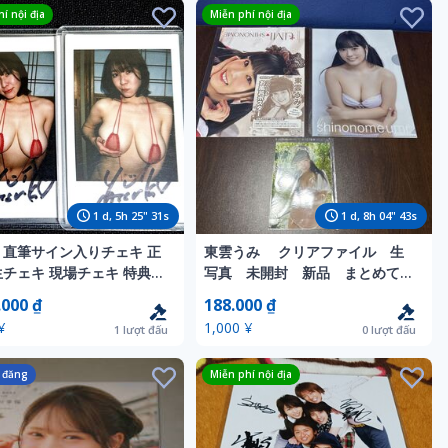
í nội địa
Miễn phí nội địa
1
d,
5
h
25
"
29
s
1
d,
8
h
04
"
41
s
 直筆サイン入りチェキ 正
東雲うみ クリアファイル 生
生チェキ 現場チェキ 特典チ
写真 未開封 新品 まとめて
限定チェキ おっぱいチェキ
売切り 送料無料
.000 ₫
188.000 ₫
特典
¥
1,000 ¥
1
lượt đấu
0
lượt đấu
 đăng
Miễn phí nội địa