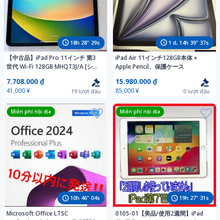
18
h
28
"
27
s
1
d,
14
h
39
"
35
s
【中古品】iPad Pro 11インチ 第3
iPad Air 11インチ128GB本体＋
世代 Wi-Fi 128GB MHQT3J/A [シル
Apple Pencil、保護ケース
バー] 送料無料
7.708.000 ₫
15.980.000 ₫
41,000 ¥
85,000 ¥
19
lượt đấu
0
lượt đấu
Miễn phí nội địa
Miễn phí nội địa
10
h
46
"
02
s
19
h
27
"
29
s
Microsoft Office LTSC
0105-01【美品/使用2週間】iPad