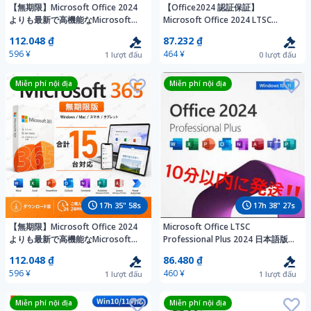
【無期限】Microsoft Office 2024
【Office2024 認証保証】
よりも最新で高機能なMicrosoft
Microsoft Office 2024 LTSC
365 - 詳細手順、トラブルサポート
Professional Plus オフィス2024 プ
112.048 ₫
87.232 ₫
超充実 - 合計15台 - Win/Mac対応
ロダクトキー 日本語 Access Word
596 ¥
464 ¥
1
lượt đấu
0
lượt đấu
Excel PowerPoin
Miễn phí nội địa
Miễn phí nội địa
17
h
35
"
56
s
17
h
38
"
25
s
【無期限】Microsoft Office 2024
Microsoft Office LTSC
よりも最新で高機能なMicrosoft
Professional Plus 2024 日本語版オ
365 - 詳細手順、トラブルサポート
ンライン認証プロダクトキー Pro
112.048 ₫
86.480 ₫
超充実 - 合計15台 - Win+Macに対
Plus 永続版 認証保証
596 ¥
460 ¥
1
lượt đấu
1
lượt đấu
応
Miễn phí nội địa
Miễn phí nội địa