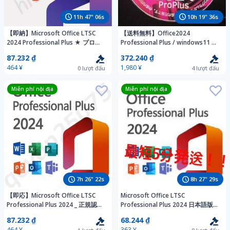
11
h
47
"
04
s
10
h
19
"
34
s
【即納】Microsoft Office LTSC
【送料無料】Office2024
2024 Professional Plus ★ プロダ
Professional Plus / windows11 &
クトキー 認証保証 ★ダウンロード
10 対応 □ LTSC版・永続版・PC1台
87.232 ₫
372.240 ₫
版
認証可
464 ¥
1,980 ¥
0
lượt đấu
4
lượt đấu
Miễn phí nội địa
Miễn phí nội địa
7
h
26
"
20
s
8
h
27
"
27
s
【即応】Microsoft Office LTSC
Microsoft Office LTSC
Professional Plus 2024 _ 正規認証
Professional Plus 2024 日本語版オ
プロダクトキー _ 日本語版-永続版-
ンライン認証プロダクトキー Pro
87.232 ₫
68.244 ₫
PC１台分 _
Plus 永続版 認証保証
464 ¥
363 ¥