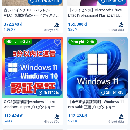
3
d,
17
h
07
"
14
s
18
h
00
"
55
s
古い3.5インチ IDE（パラレル
【2ライセンス】Microsoft Office
ATA）規格対応のハードディスクケ
LTSC Professional Plus 2024 日本
ース（アルミ製）
語版オンライン認証プロダクトキー
372.240 ₫
159.800 ₫
Pro Plus 永続版 認証保証
1,980 ¥
850 ¥
0
lượt đấu
1
lượt đấu
Miễn phí nội địa
Miễn phí nội địa
4
h
51
"
26
s
23
h
26
"
03
s
OY29[認証保証]windows 11 pro
【永年正規認証保証】 Windows 11
windows 10 proプロダクトキー 正
Pro 64bit 正規プロダクトキー
規32/64bitサポート付き新規インス
32/64bit サポート付き 新規インス
112.424 ₫
112.424 ₫
トールHOMEからアップグレード可
トール/HOMEからアップグレード
598 ¥
598 ¥
4
lượt đấu
0
lượt đấu
能
対応