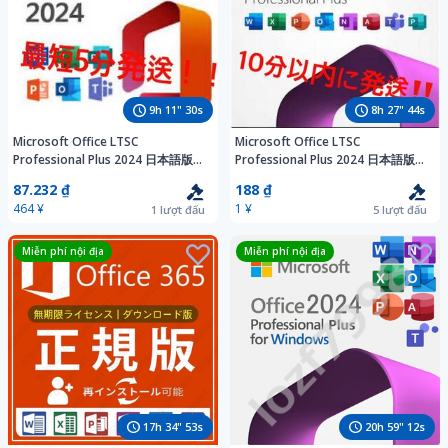
9
h
11
"
28
s
8
h
27
"
42
s
Microsoft Office LTSC
Microsoft Office LTSC
Professional Plus 2024 日本語版オ
Professional Plus 2024 日本語版オ
ンライン認証プロダクトキー Pro
ンライン認証プロダクトキー Pro
87.232 ₫
188 ₫
Plus 永続版 認証保証
Plus 永続版 認証保証
464 ¥
1 ¥
1
lượt đấu
5
lượt đấu
Miễn phí nội địa
Miễn phí nội địa
17
h
34
"
51
s
20
h
59
"
10
s