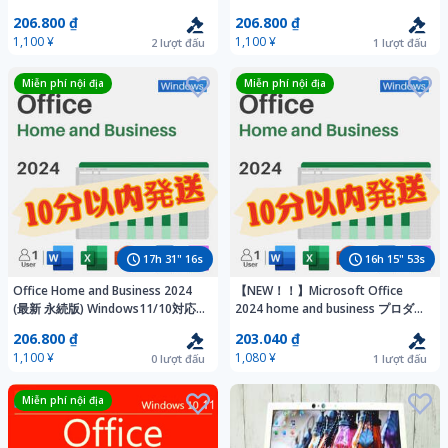
and business 正規認証 プロダクト
| 1ユーザー1デバイス | 日本語版
206.800 ₫
206.800 ₫
キー 日本語 ダウンロード
匿名配送
1,100 ¥
1,100 ¥
2
lượt đấu
1
lượt đấu
Miễn phí nội địa
Miễn phí nội địa
17
h
31
"
14
s
16
h
15
"
51
s
Office Home and Business 2024
【NEW！！】Microsoft Office
(最新 永続版) Windows11/10対応
2024 home and business プロダク
| 1ユーザー1デバイス | 日本語版
トキー 正規永年保証 Word Excel
206.800 ₫
203.040 ₫
匿名配送
PowerPoint オフィス2024
1,100 ¥
1,080 ¥
0
lượt đấu
1
lượt đấu
Miễn phí nội địa