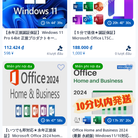
1
h
44
"
37
s
20
h
40
"
28
s
【永年正規認証保証】 Windows 11
【５分で送信★認証保証】
Pro 64bit 正規プロダクトキー
Microsoft Office LTSC
32/64bit サポート付き 新規インス
Professional Plus 2024 プロダクト
112.424 ₫
188.000 ₫
トール/HOMEからアップグレード
キー 日本語版 ダウンロード Word
598 ¥
1,000 ¥
4
lượt đấu
0
lượt đấu
対応
Excel PowerPoint
Miễn phí nội địa
Miễn phí nội địa
9
h
47
"
56
s
17
h
35
"
18
s
【いつでも即対応★永年正規保
Office Home and Business 2024
証】 Microsoft Office 2024 home
(最新 永続版) Windows11/10対応