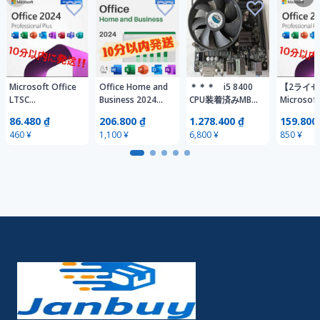
正規 オフィス
MDH74J/A シルバ
2024 認証保証 手
ーカラー
順書あり
Microsoft Office
Office Home and
＊＊＊ i5 8400
【2ライ
LTSC
Business 2024
CPU装着済みMB
Microsoft
Professional Plus
(最新 永続版)
及び５００W電源
LTSC
86.480 ₫
206.800 ₫
1.278.400 ₫
159.800
2024 日本語版オ
Windows11/10対
及びその他パー
Professio
460 ¥
1,100 ¥
6,800 ¥
850 ¥
ンライン認証プロ
応 | 1ユーザー1
ツ ＊＊＊
2024 日
ダクトキー Pro
デバイス | 日本語
ンライン
Plus 永続版 認証
版 匿名配送
ダクトキー 
保証
Plus 永
保証