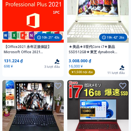
10
h
21
"
41
s
19
h
42
"
24
s
【Office2021 永年正規保証】
★美品★8世代Core i7★新品
Microsoft Office 2021
SSD512GB★東芝 dynabook
Professional Plus オフィス2021 プ
T75/GG★i7-8550U-4.00GHz★メ
131.224 ₫
3.008.000 ₫
ロダクトキー 日本語 Access Word
モリ
698 ¥
16,000 ¥
3
lượt đấu
Excel PowerPoin
8GB★Windows11★Microsoft
￥1,500
nội địa
Office H&B★カメラ
11
lượt đấu