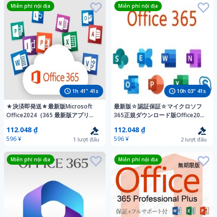
Miễn phí nội địa
Miễn phí nội địa
1
h
41
"
39
s
10
h
03
"
39
s
★決済即発送★最新版Microsoft
最新版☆認証保証☆マイクロソフ
Office2024（365 最新版アプリ
365正規ダウンロード版Office2024
Word/Excel他最高機能 Win&Mac
と同等品☆PC5台+モバイル5-
112.048 ₫
112.048 ₫
対応 PC5台/Mobile5台
Mac&Win適用
596 ¥
596 ¥
1
lượt đấu
2
lượt đấu
Miễn phí nội địa
Miễn phí nội địa