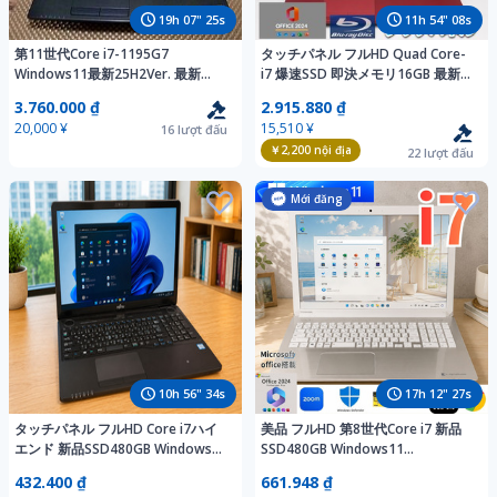
19
h
07
"
23
s
11
h
54
"
06
s
第11世代Core i7-1195G7
タッチパネル フルHD Quad Core-
Windows11最新25H2Ver. 最新
i7 爆速SSD 即決メモリ16GB 最新版
Office2024 高速
Windows11Pro Office2024 Blu-
3.760.000 ₫
2.915.880 ₫
NVMe(M.2)SSD512GB+HDD1TB【LIFEBOOK
ray 人気富士通ノートパソコン
20,000 ¥
15,510 ¥
16
lượt đấu
WA3/F3】8G/DVD-
CMOS新品
￥2,200
nội địa
RW/HDMI/USB3.2
22
lượt đấu
Mới đăng
10
h
56
"
32
s
17
h
12
"
25
s
タッチパネル フルHD Core i7ハイ
美品 フルHD 第8世代Core i7 新品
エンド 新品SSD480GB Windows11
SSD480GB Windows11
Office2024 BD-RE Webカメラ
Office2024 DVD-RW Bluetooth
432.400 ₫
661.948 ₫
Bluetooth ノートパソコン 即決
Webカメラ 筆ぐるめ ノートパソコ