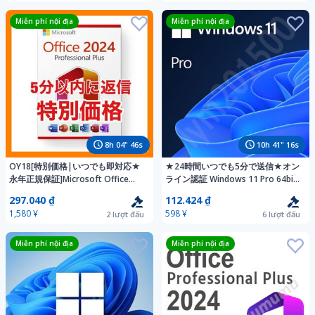
Miễn phí nội địa
Miễn phí nội địa
8
h
04
"
44
s
10
h
41
"
14
s
OY18[特別価格|いつでも即対応★
★24時間いつでも5分で送信★オン
永年正規保証]Microsoft Office
ライン認証 Windows 11 Pro 64bit
LTSC Professional Plus 2024 正規
正規プロダクトキー★
297.040 ₫
112.424 ₫
認証 プロダクトキー ダウンロー 日
1,580 ¥
598 ¥
2
lượt đấu
6
lượt đấu
本語
Miễn phí nội địa
Miễn phí nội địa