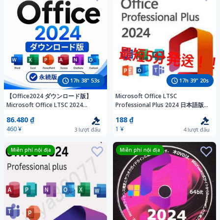
17
h
38
"
51
s
17
h
39
"
18
s
【Office2024 ダウンロード版】
Microsoft Office LTSC
Microsoft Office LTSC 2024
Professional Plus 2024 日本語版オ
Professional Plus プロダクトキー
ンライン認証プロダクトキー Pro
86.480 ₫
188 ₫
正規 オフィス2024 認証保証 手順
Plus 永続版 認証保証
460 ¥
1 ¥
3
lượt đấu
4
lượt đấu
書あり
Miễn phí nội địa
Miễn phí nội địa