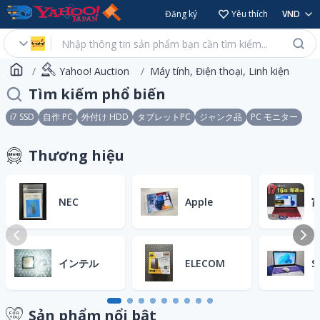
Đăng ký
Yêu thích
VND
Yahoo! Auction
Máy tính, Điện thoại, Linh kiện
Tìm kiếm phổ biến
i7 SSD
自作 PC
外付け HDD
タブレットPC
ジャンク品
PC モニター
Thương hiệu
NEC
Apple
インテル
ELECOM
S
Sản phẩm nổi bật