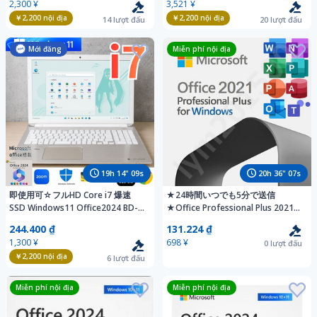
2,300 ¥
3,521 ¥
16GB 7日保証
ン 即決16GB 7日保証
￥2,200
nội địa
￥2,200
nội địa
14
lượt đấu
20
lượt đấu
Mới đăng
Miễn phí nội địa
19
h
14
"
07
s
20
h
36
"
05
s
即使用可☆フルHD Core i7 爆速
★24時間いつでも5分で送信
SSD Windows11 Office2024 BD-
★Office Professional Plus 2021正
RE Webカメラ 筆ぐるめ 東芝 即決
規プロダクトキー [日本語/認証保
244.400 ₫
131.224 ₫
メモリ16GB ノートパソコン 7日保
証/永久/ライセンスキ
1,300 ¥
698 ¥
0
lượt đấu
証
ー/Word/Excel/Pro]
￥2,200
nội địa
6
lượt đấu
Miễn phí nội địa
Miễn phí nội địa