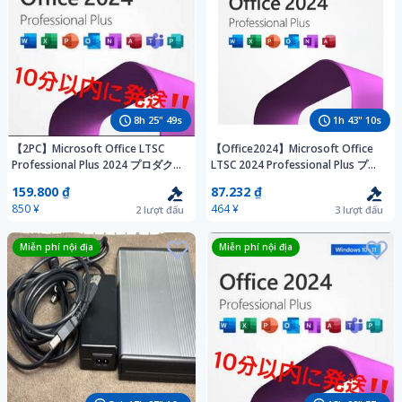
8
h
25
"
47
s
1
h
43
"
08
s
【2PC】Microsoft Office LTSC
【Office2024】Microsoft Office
Professional Plus 2024 プロダクト
LTSC 2024 Professional Plus プロ
キー 正規ライセンス 永続版 再イン
ダクトキー 正規 オフィス2024 認
159.800 ₫
87.232 ₫
ストール可能 遠隔サポート対応
証保証 日本語 Word Excel 手順書あ
850 ¥
464 ¥
2
lượt đấu
3
lượt đấu
り
Miễn phí nội địa
Miễn phí nội địa