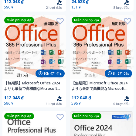
112.048 ₫
24.628 ₫
超充実 - 合計15台 - Win+Macに対
Plus 永続版 認証保証
596 ¥
131 ¥
2
lượt đấu
8
lượt đấu
応
Miễn phí nội địa
Miễn phí nội địa
10
h
47
"
39
s
8
h
27
"
07
s
【無期限】Microsoft Office 2024
【無期限】Microsoft Office 2024
よりも最新で高機能なMicrosoft
よりも最新で高機能なMicrosoft
365 - 詳細手順、トラブルサポート
365 - 詳細手順、トラブルサポート
112.048 ₫
112.048 ₫
超充実 - 合計15台 - Win&Mac対応
超充実 - 合計15台 - Win&Mac対応
596 ¥
596 ¥
1
lượt đấu
0
lượt đấu
Miễn phí nội địa
Miễn phí nội địa