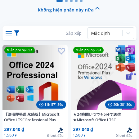
オフィス2021 プ
8550U-
NVMe(M.2)SSD512GB+HDD1TB
Office202
ロダクトキー 日
4.00GHz★メモリ
WA3/F3】
ray 人気
Không hiện phần này nữa
本語 Access
8GB★Windows11★Microsoft
8G/DVD-
ートパソ
Word Excel
Office H&B★カ
RW/HDMI/USB3.2
CMOS新
PowerPoin
メラ
Sắp xếp:
Mặc định
Miễn phí nội địa
Miễn phí nội địa
11
h
57
"
37
s
20
h
38
"
28
s
【決済即発送 永続版】Microsoft
★24時間いつでも5分で送信
Office LTSC Professional Plus
★Microsoft Office LTSC
2024 プロダクトキー 正規 認証保
Professional Plus 2024 プロダクト
297.040 ₫
297.040 ₫
証 Access Word Excel PowerPoin
キー 日本語/認証保証/ライセンス
1,580 ¥
1,580 ¥
6
lượt đấu
0
lượt đấu
キー/Word/Excel