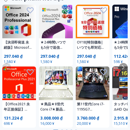
【決済即発送 永
★24時間いつで
OY18[特別価格|
★24時間
続版】Microsoft
も5分で送信
いつでも即対応★
も5分で
Office LTSC
★Microsoft
永年正規保
ンライン
297.040 ₫
297.040 ₫
297.040 ₫
112.424
Professional Plus
Office LTSC
証]Microsoft
Windows 
1,580 ¥
1,580 ¥
1,580 ¥
598 ¥
2024 プロダクト
Professional Plus
Office LTSC
64bit 
キー 正規 認証保
2024 プロダクト
Professional Plus
クトキー
証 Access Word
キー 日本語/認証
2024 正規認証 プ
Excel PowerPoin
保証/ライセンス
ロダクトキー ダ
キー/Word/Excel
ウンロー 日本語
【Office2021 永
★美品★8世代
第11世代Core i7-
タッチパネ
年正規保証】
Core i7★新品
1195G7
ルHD Quad
Microsoft Office
SSD512GB★東芝
Windows11最新
i7 爆速SS
131.224 ₫
3.008.000 ₫
3.760.000 ₫
2.915.88
2021
dynabook
25H2Ver. 最新
メモリ16G
698 ¥
16,000 ¥
20,000 ¥
15,510 ¥
Professional Plus
T75/GG★i7-
Office2024 高速
版Window