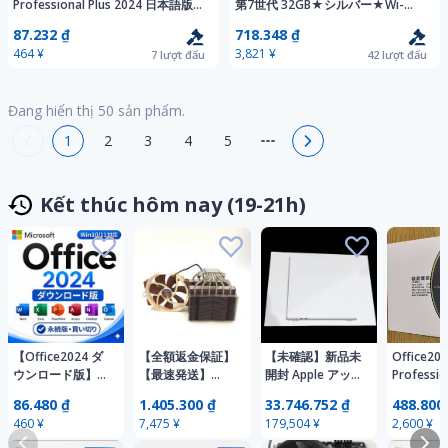
Professional Plus 2024 日本語版オ
第7世代 32GB★シルバー★Wi-
ンライン認証プロダクトキー Pro
Fi+Cellular★バッテリー劣化ほぼな
87.232 ₫
718.348 ₫
Plus 永続版 認証保証
し
464 ¥
3,821 ¥
7
lượt đấu
42
lượt đấu
Đang hiển thị
50
sản phẩm.
1
2
3
4
5
Kết thúc hôm nay (19-21h)
【Office2024 ダ
【全額返金保証】
【未確認】新品未
Office20
ウンロード版】
【最速発送】
開封 Apple アップ
Professio
Microsoft Office
noctua CPUクー
ル 26年7月購入品
DVD ★
86.480 ₫
1.405.300 ₫
33.746.752 ₫
488.800
LTSC 2024
ラー NH-D15 美
13インチ
使用★プ
460 ¥
7,475 ¥
179,504 ¥
2,600 ¥
Professional Plus
品 動作確認済
MACBOOK AIR
キー付き 
プロダクトキー
M5 512GB
料 匿名配