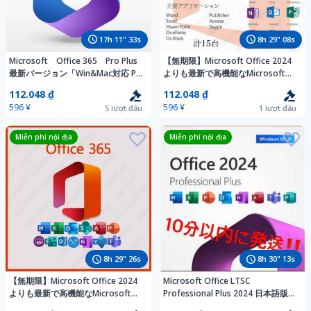
17
h
11
"
31
s
8
h
29
"
06
s
Microsoft Office 365 Pro Plus
【無期限】Microsoft Office 2024
最新バージョン「Win&Mac対応 PC
よりも最新で高機能なMicrosoft
各5台＋モバイル5台」全語言に対
365 - 詳細手順、トラブルサポート
112.048 ₫
112.048 ₫
応 入金即発送 最新版
超充実 - 合計15台 - Win&Mac対応
596 ¥
596 ¥
5
lượt đấu
1
lượt đấu
Miễn phí nội địa
Miễn phí nội địa
8
h
29
"
24
s
8
h
30
"
11
s
【無期限】Microsoft Office 2024
Microsoft Office LTSC
よりも最新で高機能なMicrosoft
Professional Plus 2024 日本語版オ
365 - 詳細手順、トラブルサポート
ンライン認証プロダクトキー Pro