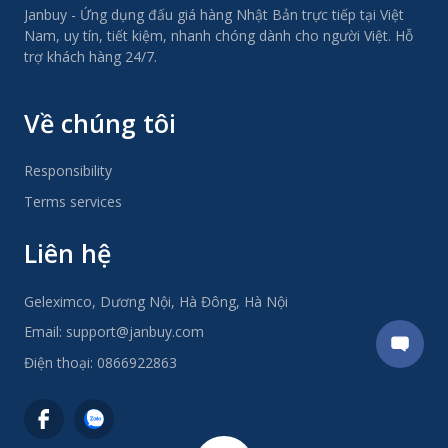
Janbuy - Ứng dụng đấu giá hàng Nhật Bản trực tiếp tại Việt
Nam, uy tín, tiết kiệm, nhanh chóng dành cho người Việt. Hỗ
trợ khách hàng 24/7.
Về chúng tôi
Responsibility
Terms services
Liên hệ
Geleximco, Dương Nội, Hà Đông, Hà Nội
Email:
support@janbuy.com
Điện thoại:
0866922863