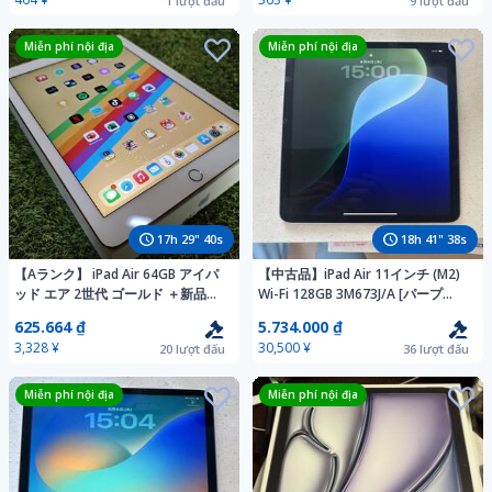
1
lượt đấu
9
lượt đấu
Miễn phí nội địa
Miễn phí nội địa
17
h
29
"
38
s
18
h
41
"
36
s
【Aランク】 iPad Air 64GB アイパ
【中古品】iPad Air 11インチ (M2)
ッド エア 2世代 ゴールド ＋新品の
Wi-Fi 128GB 3M673J/A [パープ
液晶保護フィルム ＋タッチペン タ
ル] 送料無料
625.664 ₫
5.734.000 ₫
ブレット 本体 1円 一円 スタート
3,328 ¥
30,500 ¥
20
lượt đấu
36
lượt đấu
Miễn phí nội địa
Miễn phí nội địa