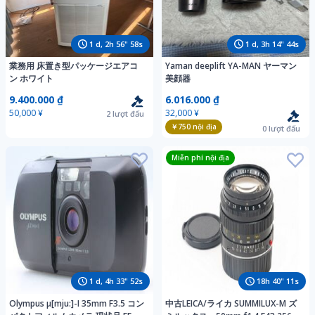
1
d,
2
h
56
"
56
s
1
d,
3
h
14
"
42
s
業務用 床置き型パッケージエアコ
Yaman deeplift YA-MAN ヤーマン
ン ホワイト
美顔器
9.400.000 ₫
6.016.000 ₫
50,000 ¥
32,000 ¥
2
lượt đấu
￥750
nội địa
0
lượt đấu
Miễn phí nội địa
1
d,
4
h
33
"
50
s
18
h
40
"
09
s
Olympus μ[mju:]-I 35mm F3.5 コン
中古LEICA/ライカ SUMMILUX-M ズ