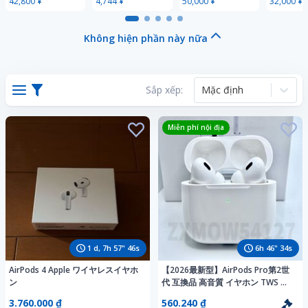
42,800 ¥
4,744 ¥
50,000 ¥
32,000 ¥
ポータブルエアコ
VERITO F４ レ
ン(工事不要・移
トロ 当時物 アン
動式)ダクトレス
ティーク フィル
Không hiện phần này nữa
ハイブリッド冷却
ムカメラ 大判
DL-T2605WH
中判 レンズ
Sắp xếp:
Mặc định
Miễn phí nội địa
1
d,
7
h
57
"
44
s
6
h
46
"
32
s
AirPods 4 Apple ワイヤレスイヤホ
【2026最新型】AirPods Pro第2世
ン
代 互換品 高音質 イヤホン TWS 充
電ケース付 Pro ワイヤレスイヤホ
3.760.000 ₫
560.240 ₫
ン Android iPhone11 12 13 14 15