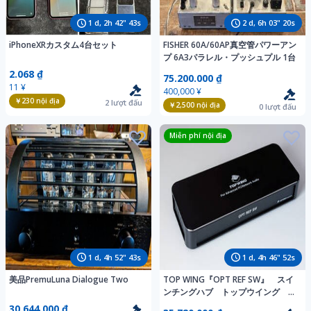
1
d,
2
h
42
"
41
s
2
d,
6
h
03
"
18
s
iPhoneXRカスタム4台セット
FISHER 60A/60AP真空管パワーアン
プ 6A3パラレル・プッシュプル 1台
2.068 ₫
75.200.000 ₫
11 ¥
400,000 ¥
￥230
nội địa
2
lượt đấu
￥2,500
nội địa
0
lượt đấu
Miễn phí nội địa
1
d,
4
h
52
"
41
s
1
d,
4
h
46
"
50
s
美品PremuLuna Dialogue Two
TOP WING『OPT REF SW』 スイ
ンチングハブ トップウイング
TOPWING
30.644.000 ₫