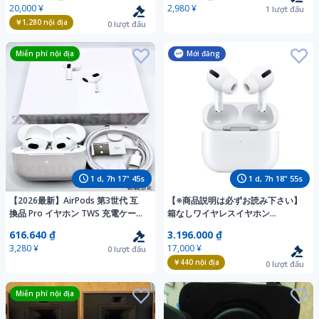
20,000 ¥
2,980 ¥
1
lượt đấu
16 17
￥1,280
nội địa
0
lượt đấu
Miễn phí nội địa
Mới đăng
1
d,
7
h
17
"
43
s
1
d,
7
h
18
"
53
s
【2026最新】AirPods 第3世代 互
【※商品説明は必ずお読み下さい】
換品 Pro イヤホン TWS 充電ケース
箱なしワイヤレスイヤホン
付 ワイヤレスイヤホン Android
Bluetooth対応
616.640 ₫
3.196.000 ₫
iPhone11 12 13 14 15 16 17
3,280 ¥
17,000 ¥
0
lượt đấu
Bluetooth
￥440
nội địa
0
lượt đấu
Miễn phí nội địa