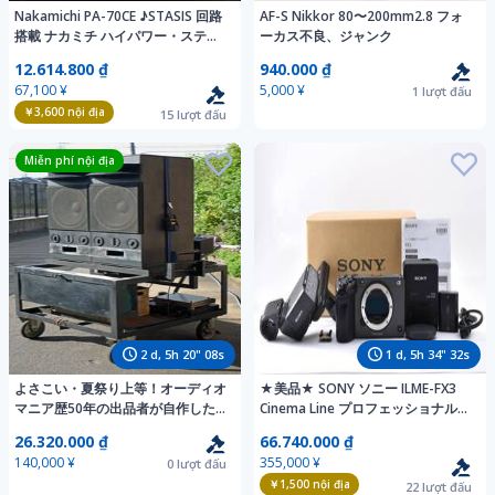
Nakamichi PA-70CE ♪STASIS 回路
AF-S Nikkor 80〜200mm2.8 フォ
搭載 ナカミチ ハイパワー・ステレ
ーカス不良、ジャンク
オパワーアンプ♪【ケア済／美品】
12.614.800 ₫
940.000 ₫
67,100 ¥
5,000 ¥
1
lượt đấu
￥3,600
nội địa
15
lượt đấu
Miễn phí nội địa
2
d,
5
h
20
"
06
s
1
d,
5
h
34
"
30
s
よさこい・夏祭り上等！オーディオ
★美品★ SONY ソニー ILME-FX3
マニア歴50年の出品者が自作した
Cinema Line プロフェッショナルカ
オール電化の地方車、盆踊りも町内
ムコーダー シネマライン ミラーレ
26.320.000 ₫
66.740.000 ₫
行事、学校行事もこれ一台で完結！
ス一眼カメラ フルサイズ ＃4778
140,000 ¥
355,000 ¥
0
lượt đấu
￥1,500
nội địa
22
lượt đấu