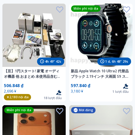
Miễn phí nội địa
4
h
49
"
40
s
1
d,
6
h
48
"
27
s
【亘】1円スタート! 家電 オーディ
新品 Apple Watch 10 Ultra2 代替品
オ機器 他 おまとめ 未使用品含む
ブラック 2.19インチ 大画面 S9 ス
【9023AM】F30
マートウォッチ 通話 音楽 健康 スポ
506.848 ₫
597.840 ₫
ーツ 防水 血中酸素 android iOS
2,696 ¥
3,180 ¥
1
lượt đấu
￥2,180
nội địa
18
lượt đấu
Miễn phí nội địa
Mới đăng