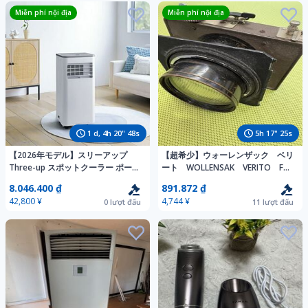
Miễn phí nội địa
Miễn phí nội địa
1
d,
4
h
20
"
46
s
5
h
17
"
23
s
【2026年モデル】スリーアップ
【超希少】ウォーレンザック ベリ
Three-up スポットクーラー ポータ
ート WOLLENSAK VERITO F
ブルエアコン(工事不要・移動式)ダ
４ レトロ 当時物 アンティーク フ
8.046.400 ₫
891.872 ₫
クトレス ハイブリッド冷却 DL-
ィルムカメラ 大判 中判 レンズ
42,800 ¥
4,744 ¥
0
lượt đấu
11
lượt đấu
T2605WH