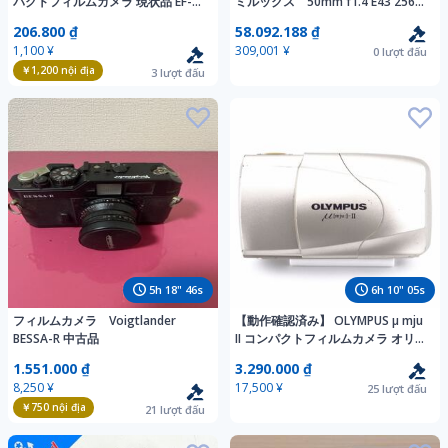
パクトフィルムカメラ 現状品 EF-
ミルックス 50mm f1.4 E43 256万
2350
号 レンズ #JP26122
206.800 ₫
58.092.188 ₫
1,100 ¥
309,001 ¥
0
lượt đấu
￥1,200
nội địa
3
lượt đấu
5
h
18
"
44
s
6
h
10
"
03
s
フィルムカメラ Voigtlander
【動作確認済み】 OLYMPUS μ mju
BESSA-R 中古品
II コンパクトフィルムカメラ オリン
パス ミュー 2 単焦点
1.551.000 ₫
3.290.000 ₫
8,250 ¥
17,500 ¥
25
lượt đấu
￥750
nội địa
21
lượt đấu