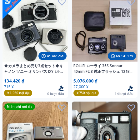
4
h
44
"
24
s
6
h
14
"
15
s
◆カメラまとめ売り3点セット◆キ
ROLLEI ローライ 35S Sonnar
ャノン ソニー オリンパス IXY 24-
40mm F2.8 純正フラッシュ 121BC
48mm 1:4.5-6.2 Cyber-Shot 2/7-
付き #18830807
134.420 ₫
5.076.000 ₫
21 DSC-S85 OM10 フィルム ジャ
715 ¥
27,000 ¥
ンク
￥1,060
nội địa
￥750
nội địa
0
lượt đấu
14
lượt đấu
Miễn phí nội địa