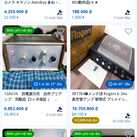
カメラ キヤノン Autoboy 多め～
M5(動作品)☆★
オリンパス ゴコー コニカ ニコン ミ
4.230.000 ₫
188.000 ₫
ノルタ 動作未確認のジャンク品
22,500 ¥
1,000 ¥
11
lượt đấu
1
lượt đấu
Miễn phí nội địa
1
d,
6
h
27
"
24
s
6
h
01
"
27
s
12AU7A 別電源方式 自作プリア
3R7784■メンテ済 Rogers E-20a
ンプ 完動品【3ヶ月保証 ）
真空管アンプ 管球式 プリメインア
260606−1
ンプ ロジャース 元箱・説明書付属
6.852.600 ₫
16.750.800 ₫
■
36,450 ¥
89,100 ¥
0
lượt đấu
￥2,800
nội địa
26
lượt đấu
Miễn phí nội địa
Miễn phí nội địa