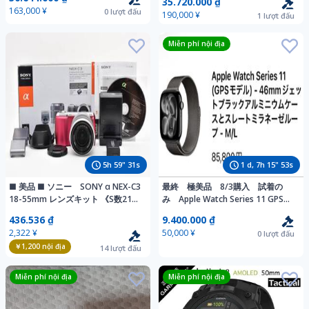
35.720.000 ₫
163,000 ¥
0
lượt đấu
190,000 ¥
1
lượt đấu
Miễn phí nội địa
5
h
59
"
29
s
1
d,
7
h
15
"
51
s
■ 美品 ■ ソニー SONY α NEX-C3
最終 極美品 8/3購入 試着の
18-55mm レンズキット 《S数2101
み Apple Watch Series 11 GPS
枚・元箱付》 #2938743-J23-
46mm ジェットブラックアルミニ
436.536 ₫
9.400.000 ₫
F6R
ウム スレートミラネーゼループ
2,322 ¥
50,000 ¥
0
lượt đấu
ML 定価8.6万
￥1,200
nội địa
14
lượt đấu
Miễn phí nội địa
Miễn phí nội địa