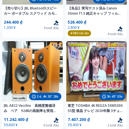
【売り切り】JBL Bluetoothスピー
【良品】実写テスト済み Canon
カー ポータブル スクワッド カモフ
35mm f1.5 純正キャップ フィルタ
ラージュ柄 N
ー付 ライカマウント 単焦点 キヤノ
244.400 ₫
526.400 ₫
ン Leica Lマウント L39 M39 #26-9
1,300 ¥
2,800 ¥
4
lượt đấu
￥980
nội địa
4
lượt đấu
2
d,
4
h
35
"
26
s
3
h
43
"
01
s
JBL A822 Vecchio 高精度整備済
東芝 TOSHIBA 4K REGZA 55M530X
み ペア 92dBの高能率を実現
55型 液晶 テレビ 2020年製 3チュ
実測特性データーあり ゴムエッジ
ーナー W録画 Netflix YouTube
11.242.400 ₫
7.407.200 ₫
仕様【C-1577】tone quality
Hulu Ameba リモコン一発【超絶美
59,800 ¥
39,400 ¥
0
lượt đấu
2
lượt đấu
品β】