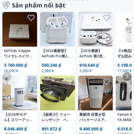
Sản phẩm nổi bật
AirPods 4 Apple
【2026最新型】
【2026最新】
【※商品
ワイヤレスイヤホ
AirPods Pro第2世
AirPods 第3世代
ずお読み
ン
代 互換品 高音質
互換品 Pro イヤホ
箱なしワ
3.760.000 ₫
560.240 ₫
616.640 ₫
3.196.00
イヤホン TWS 充
ン TWS 充電ケー
イヤホン
20,000 ¥
2,980 ¥
3,280 ¥
17,000 ¥
電ケース付 Pro ワ
ス付 ワイヤレス
Bluetoo
イヤレスイヤホン
イヤホン Android
Android
iPhone11 12 13
iPhone11 12 13
14 15 16 17
14 15 16 17
Bluetooth
【2026年モデ
【超希少】ウォー
業務用 床置き型
Yaman dee
ル】スリーアッ
レンザック ベリ
パッケージエアコ
YA-MAN
プ Three-up ス
ート
ン ホワイト
美顔器
8.046.400 ₫
891.872 ₫
9.400.000 ₫
6.016.00
ポットクーラー
WOLLENSAK