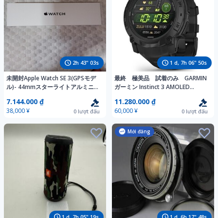
2
h
43
"
01
s
1
d,
7
h
06
"
48
s
未開封Apple Watch SE 3(GPSモデ
最終 極美品 試着のみ GARMIN
ル)- 44mmスターライトアルミニウ
ガーミン Instinct 3 AMOLED
ムケースとスターライトスポーツバ
Tactical 50mm インスティンクト3
7.144.000 ₫
11.280.000 ₫
ンド - M/L
タクティカル 定価10.4万 純正替ベ
38,000 ¥
60,000 ¥
0
lượt đấu
0
lượt đấu
ルト付
Mới đăng
1
d,
7
h
05
"
17
s
1
d,
6
h
17
"
46
s