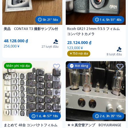
5
h
21
"
54
s
1
d,
5
h
51
"
38
s
美品 CONTAX T3 撮影サンプル付
Ricoh GR21 21mm f/3.5 フィルム
コンパクトカメラ
48.128.000 ₫
23.124.000 ₫
256,000 ¥
27
lượt đấu
123,000 ¥
￥750
nội địa
8
lượt đấu
Miễn phí nội địa
Mới đăng
1
d,
4
h
57
"
16
s
2
d,
3
h
35
"
13
s
まとめて 48台 コンパクトフィルム
★☆真空管アンプ BOYUURANGE