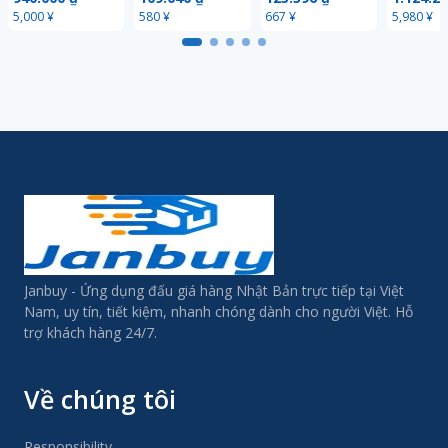
ー！
機器 レコード カ
トンク系
5,000 ¥
580 ¥
667 ¥
5,980 ¥
セットテープ ラ
ジオ 'オーディオ
機器
Janbuy - Ứng dụng đấu giá hàng Nhật Bản trực tiếp tại Việt
Nam, uy tín, tiết kiệm, nhanh chóng dành cho người Việt. Hỗ
trợ khách hàng 24/7.
Về chúng tôi
Responsibility