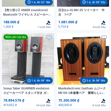
1
d,
6
h
52
"
36
s
1
d,
2
h
59
"
01
s
【売り切り】ANKER soundcore3
日立(Lo-D) MH-35 ツイーター 中
Bluetooth ワイヤレス スピーカー
古 1ペア
黒 K
188.000 ₫
1.081.000 ₫
1,000 ¥
5,750 ¥
1
lượt đấu
4
lượt đấu
Miễn phí nội địa
1
d,
6
h
09
"
47
s
5
d,
3
h
58
"
04
s
Sonus faber GUARNERI evolution
Musikelectronic Geithain ムジーク
スピーカーペア スタンド付き ガル
ME100 2本連番ペア 素晴らしい音
ネリ エヴォリューション 正規品
色の逸品中古です。
78.894.576 ₫
75.200.000 ₫
Sonusfaber ソナスファベール
419,652 ¥
400,000 ¥
34
lượt đấu
0
lượt đấu