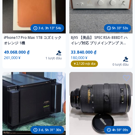
3
d,
3
h
13
"
52
s
5
h
33
"
51
s
iPhone17 Pro Max 1TB コズミック
8j95 【美品】 SPEC RSA-888DT ハ
オレンジ 1機
イレゾ対応 プリメインアンプ スペ
ック
49.068.000 ₫
33.840.000 ₫
261,000 ¥
180,000 ¥
1
lượt đấu
￥2,120
nội địa
0
lượt đấu
3
d,
5
h
31
"
28
s
4
h
59
"
07
s