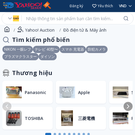
Đăng ký
Yêu thích
VND
Yahoo! Auction
Đồ điện tử & Máy ảnh
Tìm kiếm phổ biến
NIKON 一眼レフ
テレビ 40型〜
スマホ 充電器
防犯カメラ
プラズマクラスター
ダイソン
Thương hiệu
Panasonic
Apple
S
TOSHIBA
三菱電機
P