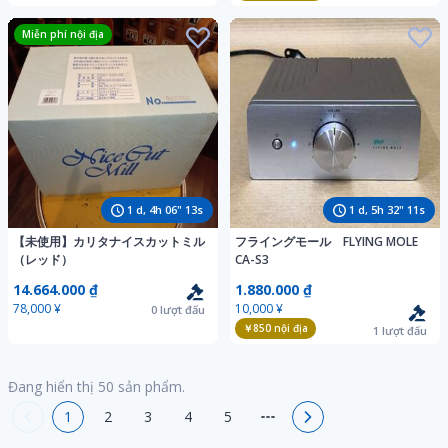
Miễn phí nội địa
1
d,
4
h
06
"
11
s
1
d,
5
h
32
"
09
s
【未使用】カリタナイスカットミル
フライングモール FLYING MOLE
（レッド）
CA-S3
14.664.000 ₫
1.880.000 ₫
78,000 ¥
10,000 ¥
0
lượt đấu
￥850
nội địa
1
lượt đấu
Đang hiển thị
50
sản phẩm.
1
2
3
4
5