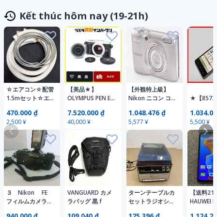
Kết thúc hôm nay (19-21h)
☆エアコン☆配管
【美品★】
【外観特上級】
1.5mセット☆エ
OLYMPUS PEN E-
Nikon ニコン コ
★【8572
アコン配管 ☆フ
PL9 レンズキット
ンパクトデジタル
完動品 au 
470.000 ₫
7.520.000 ₫
1.048.476 ₫
1.034.00
レア加工済み☆
送料無料 動作確
カメラ COOLPIX
京セラ BAS
2,500 ¥
40,000 ¥
5,577 ¥
5,500 ¥
認済み
L26 #v1939
ャンパン
1円 ! 1スタ
３ Nikon FE
VANGUARD カメ
ターンテーブルカ
【送料21
フィルムカメラ
ラバッグ 黒 f
セットラジオシス
HAUWEI P3
ブラックボディ
テム オーディオ
動作確認
940.000 ₫
109.040 ₫
125.396 ₫
1.124.24