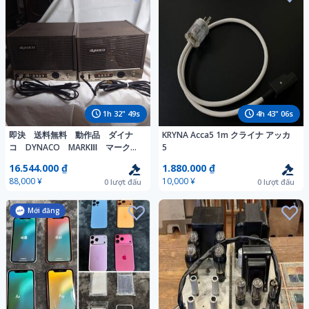
1
h
32
"
47
s
4
h
43
"
04
s
即決 送料無料 動作品 ダイナ
KRYNA Acca5 1m クライナ アッカ
コ DYNACO MARKⅢ マークⅢ
5
真空管式パワーアンプ
16.544.000 ₫
1.880.000 ₫
POWER AMPLIFIRE 2台1組
88,000 ¥
10,000 ¥
0
lượt đấu
0
lượt đấu
Mới đăng