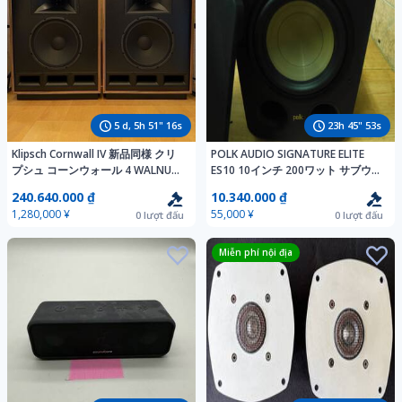
5
d,
5
h
51
"
14
s
23
h
45
"
51
s
Klipsch Cornwall IV 新品同様 クリ
POLK AUDIO SIGNATURE ELITE
プシュ コーンウォール 4 WALNUT
ES10 10インチ 200ワット サブウー
元箱あり 2026年5月新品購入 メー
ハー ブラック ES10SW
240.640.000 ₫
10.340.000 ₫
カー保証2027年5月まで 送料無料
1,280,000 ¥
55,000 ¥
0
lượt đấu
0
lượt đấu
Miễn phí nội địa