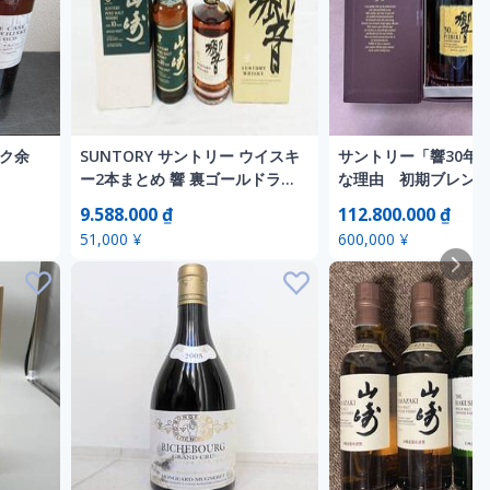
スク余
SUNTORY サントリー ウイスキ
サントリー「響30年
ー2本まとめ 響 裏ゴールドラベ
な理由 初期ブレン
ml 北海
ル 43％ 700ml 山崎10年 グリー
ー サントリー「響3
9.588.000 ₫
112.800.000 ₫
ングル
ンボトル 40％ 700ml ジャパニ
51,000 ¥
600,000 ¥
ーズウイスキー