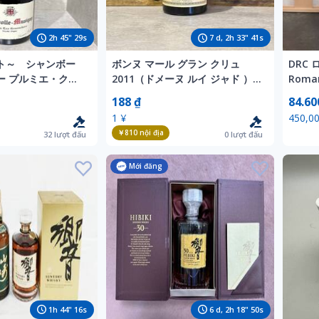
2
h
45
"
27
s
7
d,
2
h
33
"
39
s
ト～ シャンボー
ボンヌ マール グラン クリュ
DRC 
ー プルミエ・クリ
2011（ドメーヌ ルイ ジャド ）
Roman
アンシェール ヴィ
Bonnes Mares Grand Cru
ワイン
188 ₫
84.60
ニュ 2006
2011 フランス ブルゴーニ
1 ¥
450,00
ュ コート・ド・ニュイ
￥810
nội địa
32
lượt đấu
0
lượt đấu
Mới đăng
1
h
44
"
14
s
6
d,
2
h
18
"
48
s