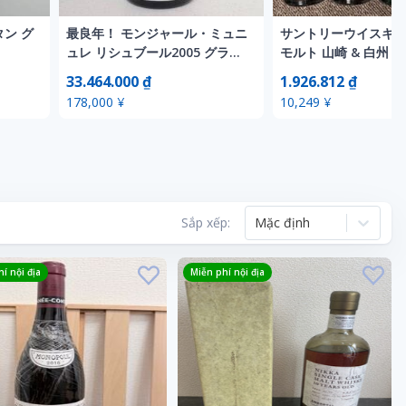
ン グ
最良年！ モンジャール・ミュニ
サントリーウイスキー
ュレ リシュブール2005 グラ
モルト 山崎 & 白州 
ン・クリュ
180ml×2本ずつ 計4
33.464.000 ₫
1.926.812 ₫
セット
178,000 ¥
10,249 ¥
Sắp xếp:
Mặc định
í nội địa
Miễn phí nội địa