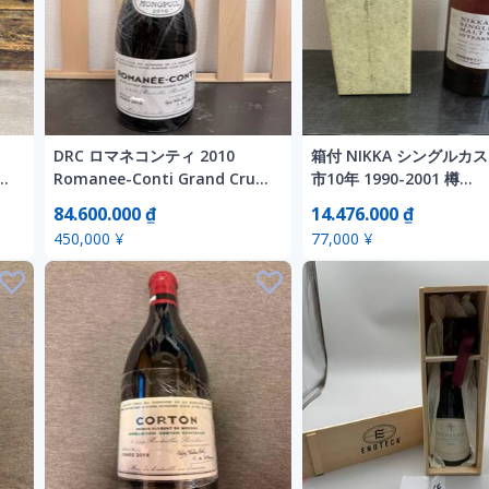
DRC ロマネコンティ 2010
箱付 NIKKA シングルカ
）
Romanee-Conti Grand Cru
市10年 1990-2001 樽
赤ワイン
No.225388 60.8％ 750
84.600.000 ₫
14.476.000 ₫
道余市モルト ニッカ シ
450,000 ¥
77,000 ¥
カスクモルト 未開栓