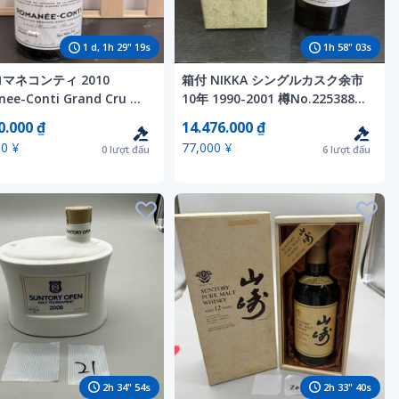
1
d,
1
h
29
"
17
s
1
h
58
"
01
s
ロマネコンティ 2010
箱付 NIKKA シングルカスク余市
ee-Conti Grand Cru 赤
10年 1990-2001 樽No.225388
60.8％ 750ml 北海道余市モルト
0.000 ₫
14.476.000 ₫
ニッカ シングルカスクモルト 未
0 ¥
77,000 ¥
0
lượt đấu
6
lượt đấu
開栓
2
h
34
"
52
s
2
h
33
"
38
s