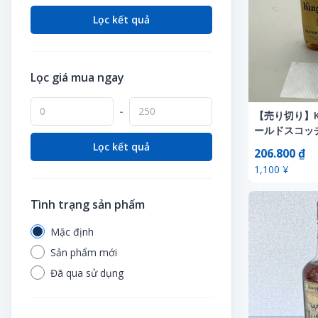
Thời trang thể thao
Thẻ điện thoại
Lọc kết quả
Thực phẩm bổ sung năng lượng
Thẻ giao dịch
Vé vào khu vu vui chơi giải trí
Thẻ quo
Vé xem thể thao
Lọc giá mua ngay
Túi Clear
Vòng theo dõi vận động
Vé
-
【売り切り】Kin
Xe đạp tập
ールドスコッ
Video thần tượng
級 古酒 N
Lọc kết quả
206.800 ₫
1,100 ¥
Tình trạng sản phẩm
Mặc định
Sản phẩm mới
Đã qua sử dụng