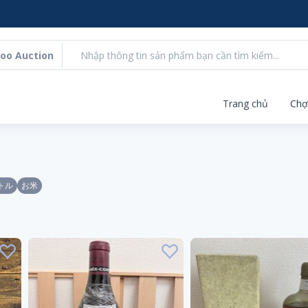
oo Auction
Trang chủ
Chợ
トル
お米