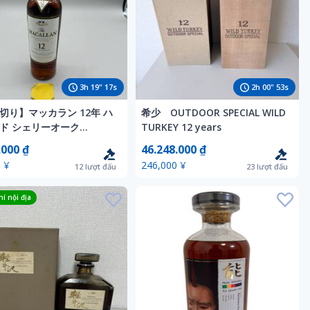
3
h
19
"
15
s
2
h
00
"
51
s
切り】マッカラン 12年 ハ
希少 OUTDOOR SPECIAL WILD
ド シェリーオーク
TURKEY 12 years
l D
.000 ₫
46.248.000 ₫
 ¥
246,000 ¥
12
lượt đấu
23
lượt đấu
í nội địa