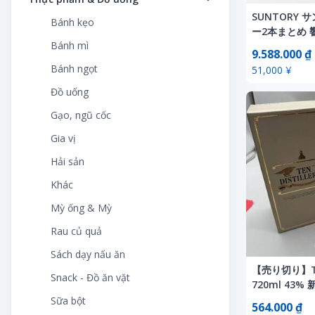
Giấy dán tường
Máy hút bụi
Băng video
Cưỡi đồ chơi
Tên miền
Blu-ray
Dụng cụ Y tế
Linh kiện
SUNTORY 
Bìa sách
Khoa học, tự nhiên
Sản phẩm dành cho phụ nữ cho
Thời trang trẻ em
Bánh kẹo
Đồ trang trí sự kiện
Hồ sơ
Máy hủy tài liệu
Đĩa laser
Đầu trang
Máy tính khác
ー2本まとめ 
con bú
CD
Hỗ trợ thư giãn
Ô tô cũ
Học tập, giáo dục
Ký tên
Trang phục Cosplay
Bánh mì
ル 43％ 700
Dụng cụ sửa chữa, làm vườn
Huy hiệu
Máy tính
Nhạc phim
Điều khiển radio sở thích
9.588.000 ₫
Tạp chí điện tử
Tã, sản phẩm vệ sinh cho bé
Chứng từ tiền mặt, vé
Khác
Ô tô mới
ンボトル 40％
Khoa học và công nghệ tự nhiên
Máy hát
Túi Unisex
Bánh ngọt
Khác
51,000 ¥
Khác
PC, thiết bị ngoại vi
Những sản phẩm liên quan đến
ズウイスキー
Đồ chơi đánh bài
Sách điện tử
Thiết bị trẻ em
Đĩa laser
Kính
Phụ kiện xe
Kinh doanh, kinh tế
Nắp chai
Túi xách nam
phim
Đồ uống
Nội thất, cho thuê nội thất
Khăn
Phụ tùng điện tử
Đồ chơi điện tử
Danh mục khác
Đĩa SP
Mỹ phẩm
Phụ tùng xe ô tô
Lịch
Nội thất
Túi xách nữ
Vé
Gạo, ngũ cốc
Sản phẩm làm bằng tay
Lịch
Pin, sạc
Đồ chơi điều khiển
Đồ lưu niệm
Nước hoa
Sách, tạp chí về xe
Máy tính và internet
Quân đội
Phụ kiện, đồng hồ
Sản xuất phim
Gia vị
Thiết bị bảo mật an toàn
Minh họa, sản xuất nghệ thuật
Thiết bị âm thanh
Đồ chơi giáo dục
DVD
Sản phẩm hỗ trợ giảm cân
Sưu tập xe cổ
Nghệ thuật, giải trí
Quảng cáo, hàng mới lạ
Hải sản
Thiết bị điện tử
Mô hình nhựa
Thiết bị chiếu sáng
Đồ chơi mô hình
Nhạc cụ, thiết bị
Thực phẩm chức năng
Xe buýt
Nhân văn, xã hội
Sản phẩm tâm linh
Khác
Thiết bị, dụng cụ sửa chữa
Móc khóa
Thiết bị ngoại vi OA
Đồ chơi nhạc cụ
Sách, tạp chí
Xe đạp điện
Sách CD
SF
Mỳ ống & Mỳ
Thuốc chống côn trùng
Nhãn dán
Trò chơi điện tử
Đồ chơi nhân vật
Sản xuất âm nhạc
Xe đua
Sách cũ, tài liệu cũ
Tác phẩm nghệ thuật
Rau củ quả
Trang phục và trang sức dịp lễ
Poster
Từ điển điện tử
Đồ chơi nhồi bông
Video
Xe máy
Sách giáo dục, khoa học viễn tưởng
Tem bưu chính, bưu thiếp chính
Sách dạy nấu ăn
Tủ, kệ, hộp đựng đồ
Sản xuất (thuyết minh, diễn viên
TV & Thiết bị video
Đồ chơi thức ăn nhanh
thức
Xe ô tô nhà ở lưu động
【売り切り】TEN
lồng tiếng)
Sách thiếu nhi, sách ảnh
Snack - Đồ ăn vặt
Vật liệu xây dựng
Đồng hồ
720ml 43
Thẻ điện thoại
Xe tải, máy xây dựng
Telephone Cards
Sở thích, thể thao, thực tế
酒 N
Sữa bột
564.000 ₫
Khác
Thẻ giao dịch