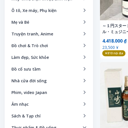
Phụ kiện trẻ em
Giày nam
Camera & Thiết bị quang học
Phần mềm
Ô tô, Xe máy, Phụ kiện
Hộp đựng đồng hồ
Giày nữ
Camera giám sát
Máy tính bảng
Âm thanh xe ô tô
Phụ kiện nam
Mẹ và Bé
Nước hoa
Đài phát thanh
～１円スター
Máy tính
Bánh xe
Đồng hồ mặt nhân vật hoạt hình
Đồ bộ giường
ル・ミュジニ
Phụ kiện thời trang
Truyện tranh, Anime
Điện thoại
Smartphone & Điện thoại di động
ュ レ・グリュ
Bảo trì
Phụ kiện nữ
4.418.000 ₫
Đồ chơi
Quần áo Kimono nam
Ảnh nghệ thuật
Điện thoại bàn & Fax
エイユ・ヴィー
Đồ chơi & Trò chơi
Máy đọc sách
23,500 ¥
Bộ phận điều hướng xe ô tô
Đồng hồ Unisex
Đồ dụng khi cho bé ra ngoài
Quần áo Kimono nữ
Anime & Manga
Điều hòa & Lọc không khí
￥810
nội địa
Anh hùng giả vờ, chiến đấu
Máy ảnh kỹ thuật số
Làm đẹp, Sức khỏe
Các sản phẩm liên quan đến ô tô
Công cụ sửa chữa đồng hồ đeo tay
Đồ tắm
Quần áo truyền thống Nhật Bản
Băng cassette
Đồ gia dụng
Búp bê, búp bê nhân vật
Thiết bị ngoại vi
Chăm sóc cơ thể
Catalog, Sách hướng dẫn sử dụng
Đồng hồ nữ
Đồ cổ sưu tầm
Handmade
Sản phẩm handmade
CD nhạc
Đồng hồ
Câu đố
Vật tư
Chăm sóc điều dưỡng
Dịch vụ lắp đặt
Đồ Handmade
Kiếm
Khác
Tạp chí thời trang
Nhà cửa đời sống
Chữ ký
Đồng hồ thông minh
Cho bé
Link kiện máy tính
Chăm sóc móng
Dụng cụ sửa chữa xe
Đồng hồ để bàn
Cửa gỗ
Nội thất dành cho trẻ
Theo thương hiệu
Bàn thờ Phật
Dakimakura
Dụng cụ làm đẹp
Phim, video Japan
Cho thuê đồ chơi
Máy chủ (Servers)
Chăm sóc răng miệng
ETC
Dây đeo đồng hồ
Disney
Quà lưu niệm
Thời trang Mix&Match
Đồ dùng cho vật nuôi
Đĩa laser
Khác
DVD
Cho thuê trò chơi
Máy trạm
Âm nhạc
Chăm sóc tóc
Hệ thống an toàn
Hộp bảo vệ đồng hồ
Đồ chơi, trò chơi
Quần áo trẻ em, bà bầu
Thời trang nam
Đồ dùng nhà bếp
DVD
Máy biến áp, bộ chuyển đổi
Blu-ray
Chơi nước
Thiết bị hỗ trợ cá nhân/PDA
Bản ghi
Dụng cụ làm đẹp
Hệ thống bảo mật
Phụ kiện thương hiệu
Sách & Tạp chí
Hàng linh tinh
Sách, truyện thiếu nhi
Thời trang nữ
Đồ gia dụng
Figures
Máy giặt & Bàn ủi
VCD
Cổ điển
Máy tính bỏ túi
Băng cassette
Dụng cụ sơ cứu
Hệ thống camera trước
Đồng hồ nam
Bản đồ, hướng dẫn du lịch
Hình
Sản phẩm bảo vệ bé an toàn
Thời trang thể thao
Thực phẩm & Đồ uống
Đồ nội thất