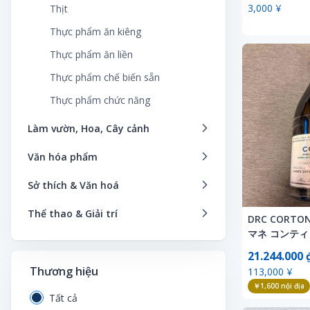
Thẻ giao dịch
Sống, sống, chăm sóc trẻ em
3,000 ¥
Thịt
Khối, khối
Thiết bị
Thẻ quo
Sức khỏe và y học
Thực phẩm ăn kiêng
Lắp ghép, Xếp hình
Thủ công mỹ nghệ
Tiêu đề
Tạp chí
Thực phẩm ăn liền
Máy đánh bạc
Tiền
Trang phục Cosplay
Truyện tranh
Thực phẩm chế biến sẵn
Mô hình đường sắt
Vấn đề in
Truyện tranh
Văn học & Tiểu thuyết
Thực phẩm chức năng
Mỗi ngày
Vẽ tranh, cho thuê thủ công
VCD
Làm vườn, Hoa, Cây cảnh
Nữ anh hùng, chơi thời trang
Xe
Vẽ minh họa
Bình hoa
Pháo hoa
Văn hóa phẩm
Video
Cách bảo quản hoa
Phép thuật, hàng tiệc
Ảnh
Xóa tập tin
Sở thích & Văn hoá
Cắt hoa, bó hoa
Plarail
Áo thun, áo sơ mi
Dịch vụ thuê nhạc cụ
Thể thao & Giải trí
DRC CORTO
Cây cảnh trong chậu
SF
Bút phát ánh sáng
Đồ chơi điều khiển
マネ コンティ 
Bơi lội
Cây trang trí trong nhà
Shokugan, bonus
Các nhóm nghệ sĩ
Đồ chơi mô hình
21.244.000 
Câu cá
Cây trồng trong chậu
Súng đồ chơi
Thương hiệu
Câu lạc bộ fan hâm mộ
113,000 ¥
Đồ chơi sở thích
Dịch vụ thuê dụng cụ thể thao
￥1,600
nội địa
Cây vườn
Thiết bị sân chơi
Chữ ký
Tất cả
Đồ dùng nghệ thuật
Du lịch