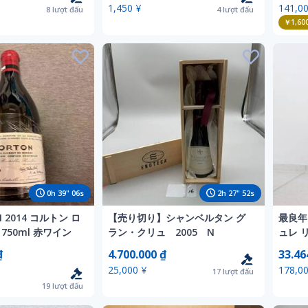
1,450 ¥
141,00
8
lượt đấu
4
lượt đấu
￥1,60
0
h
39
"
04
s
2
h
27
"
50
s
N 2014 コルトン ロ
【売り切り】シャンベルタン グ
最良年
750ml 赤ワイン
ラン・クリュ 2005 N
ュレ 
クリュ
₫
4.700.000 ₫
33.46
25,000 ¥
178,00
17
lượt đấu
19
lượt đấu