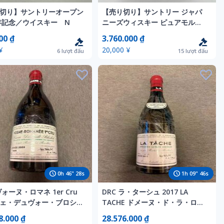
切り】サントリーオープン
【売り切り】サントリー ジャパ
6年記念／ウイスキー N
ニーズウィスキー ピュアモルト
ウイスキー 750ml 箱付 山崎 12
00 ₫
3.760.000 ₫
年 未開封 N
¥
20,000 ¥
6
lượt đấu
15
lượt đấu
0
h
46
"
26
s
1
h
09
"
44
s
ヴォーヌ・ロマネ 1er Cru
DRC ラ・ターシュ 2017 LA
ェ・デュヴォー・ブロシェ
TACHE ドメーヌ・ド・ラ・ロマ
750ml
ネ・コンティ 750ml
8.000 ₫
28.576.000 ₫