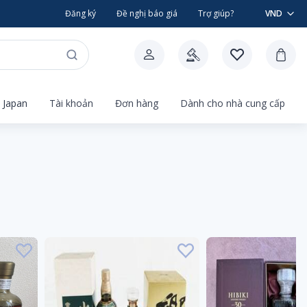
Đăng ký
Đề nghị báo giá
Trợ giúp?
VND
 Japan
Tài khoản
Đơn hàng
Dành cho nhà cung cấp