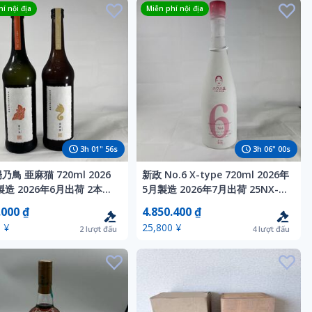
í nội địa
Miễn phí nội địa
3
h
01
"
54
s
3
h
05
"
58
s
乃鳥 亜麻猫 720ml 2026
新政 No.6 X-type 720ml 2026年
造 2026年6月出荷 2本セ
5月製造 2026年7月出荷 25NX-
クール便送料無料 チルドゆ
07 クール便送料無料 チルドゆう
.000 ₫
4.850.400 ₫
ク
パック
 ¥
25,800 ¥
2
lượt đấu
4
lượt đấu