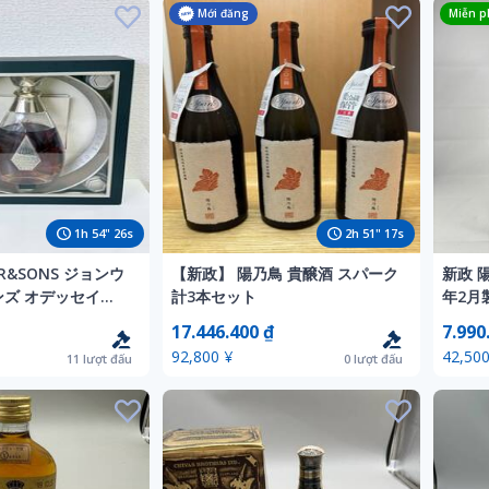
Mới đăng
Miễn ph
1
h
54
"
24
s
2
h
51
"
15
s
ER&SONS ジョンウ
【新政】 陽乃鳥 貴醸酒 スパーク
新政 陽
ンズ オデッセイ
計3本セット
年2月製
ット 
17.446.400 ₫
7.990
うパッ
92,800 ¥
42,500
11
lượt đấu
0
lượt đấu