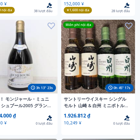
0 ¥
152,000 ¥
0
nội địa
￥1,600
nội địa
38
lượt đấu
28
lượt đấu
Miễn phí nội địa
3
h
13
"
21
s
0
h
45
"
15
s
！ モンジャール・ミュニ
サントリーウイスキー シングル
リシュブール2005 グラン・
モルト 山崎 & 白州 ミニボトル
180ml×2本ずつ 計4本 飲み比べ
4.000 ₫
1.926.812 ₫
セット
0 ¥
10,249 ¥
0
lượt đấu
0
lượt đấu