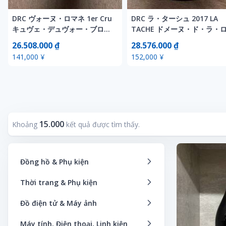
DRC ヴォーヌ・ロマネ 1er Cru
DRC ラ・ターシュ 2017 LA
キュヴェ・デュヴォー・ブロシ
TACHE ドメーヌ・ド・ラ・
ェ 2009 750ml
マネ・コンティ 750ml
26.508.000 ₫
28.576.000 ₫
141,000 ¥
152,000 ¥
15.000
Khoảng
kết quả được tìm thấy.
Đồng hồ & Phụ kiện
Đồng hồ thông minh
Thời trang & Phụ kiện
Đồng hồ bỏ túi
Áo khoác
Đồ điện tử & Máy ảnh
Đồng hồ thương hiệu
Dịch vụ thuê thời trang
Bếp & Thiết bị điện gia dụng
Máy tính, Điện thoại, Linh kiện