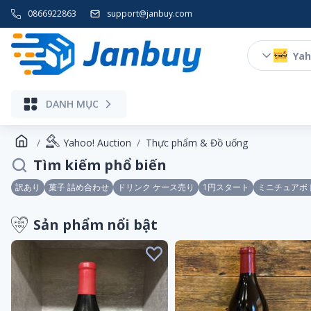
0866922863
support@janbuy.com
Yah
DANH MỤC
Yahoo! Auction
Thực phẩm & Đồ uống
Tìm kiếm phổ biến
訳あり
菓子 詰め合わせ
ドリンク ケース売り
1円スタート
ミニチュアボ
Sản phẩm nổi bật