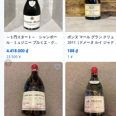
～１円スタート～ シャンボー
ボンヌ マール グラン クリュ
ル・ミュジニー プルミエ・クリ
2011（ドメーヌ ルイ ジャド 
ュ レ・グリュアンシェール ヴ
Bonnes Mares Grand Cru
4.418.000 ₫
188 ₫
ィエイユ・ヴィーニュ 2006
2011 フランス ブルゴーニ
23,500 ¥
1 ¥
ュ コート・ド・ニュイ