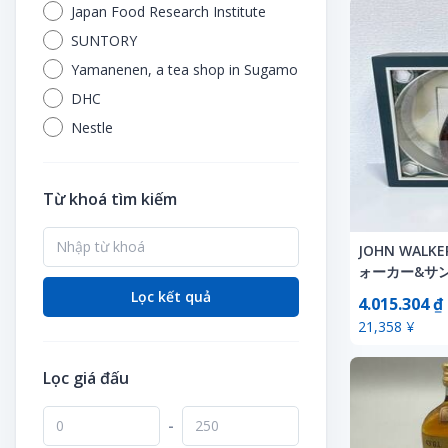
Cho thuê
Trò chơi
Dây buộc tóc cao su
Japan Food Research Institute
Đường sắt
Đua ngựa
Dụng cụ và vật liệu làm vườn
Trò chơi điện tử
SUNTORY
Dây đeo điện thoại di động
Khác
Đua thuyền
Hoa ép khô
Yamanenen, a tea shop in Sugamo
Xe mini
DVD thần tượng
Máy bay mô hình
Đua xe đạp
DHC
Hoa giả
Khác
Mô hình đường sắt
Dụng cụ thể thao
Nestle
Hoa khô
Lịch
Mô hình lắp ghép bằng gỗ
Hoa tươi
Khác
Móc khóa
Mô hình nhựa
Khác
Từ khoá tìm kiếm
Làm vườn
Người nổi tiếng
Mô hình xe
Khóa học vận động
Nông nghiệp
Nhạc pop
Nhạc cụ
JOHN WALK
Kính râm thể thao
Sách liên quan
ォーカー&サ
Nhạc sĩ
Ống nhòm ngắm chim
Pachinko & Pachislot
40％ 700ml
Lọc kết quả
Sắp xếp hoa
4.015.304 ₫
Nhãn dán
Tác phẩm nghệ thuật
Phụ kiện dã ngoại
21,358 ¥
Poster
Thiết bị đài phát thanh
Phụ kiện thú cưng
Quạt
Lọc giá đấu
Thủ công mỹ nghệ
Quần áo khoác gió
Tạp chí
Trò chơi giải trí Pachinko
Tàu thuyền
-
Tạp chí thần tượng
Tư trang quân đội