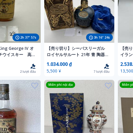
2
h
37
"
55
s
3
h
16
"
22
s
g George IV オ
【売り切り】シーバスリーガル
【売り
チウイスキー 高
ロイヤルサルート 21年 青 陶器ボ
イラン
トル 未開栓 古酒 N
700m
1.034.000 ₫
2.538
5,500 ¥
13,500
2
lượt đấu
7
lượt đấu
Miễn phí nội địa
Miễn ph