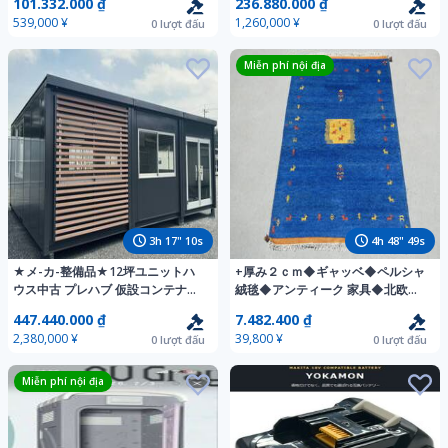
101.332.000 ₫
236.880.000 ₫
川 千葉 宮城 静岡 山梨 伊豆 福島
木 茨城 埼玉 千葉 神奈川 宮城 静岡
539,000 ¥
1,260,000 ¥
0
lượt đấu
0
lượt đấu
Miễn phí nội địa
3
h
17
"
08
s
4
h
48
"
47
s
★メ-カ-整備品★12坪ユニットハ
+厚み２ｃｍ◆ギャッベ◆ペルシャ
ウス中古 プレハブ 仮設コンテナス
絨毯◆アンティーク 家具◆北欧◆
ーパーハウス 事務所 店舗 倉庫 埼玉
骨董◆茶道 華道◆ 196×142cm
447.440.000 ₫
7.482.400 ₫
千葉 茨城 栃木 群馬 横浜 静岡山梨
2026-0728-304-1 ま
2,380,000 ¥
39,800 ¥
0
lượt đấu
0
lượt đấu
Miễn phí nội địa