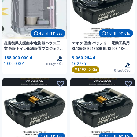
4
d,
7
h
11
"
30
s
1
d,
1
h
43
"
59
s
災害復興支援熊本地震 旭ハウス工
マキタ 互換 バッテリー 電動工具用
業 仮設トイレ配送設置プロジェク
BL1860B BL1850B BL1840B 18v
ト。企業様社名入りで配送設置いた
6.0ah 高性能チップ搭載 12ヶ月保
188.000.000 ₫
3.060.264 ₫
します。募金ユーチューバー力を貸
証 PES認証済み
1,000,000 ¥
16,278 ¥
0
lượt đấu
して
￥1,100
nội địa
0
lượt đấu
1
h
53
"
32
s
1
d,
1
h
50
"
08
s