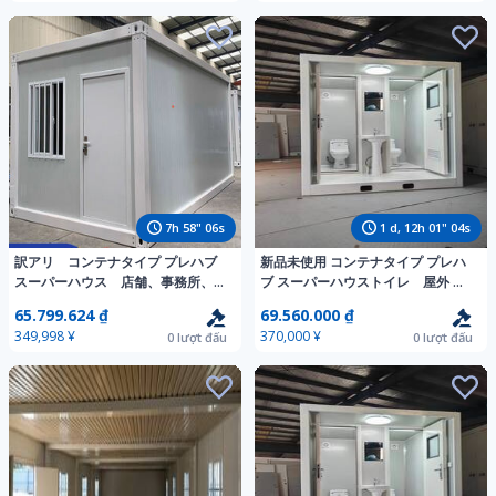
7
h
58
"
04
s
1
d,
12
h
01
"
02
s
訳アリ コンテナタイプ プレハブ
新品未使用 コンテナタイプ プレハ
スーパーハウス 店舗、事務所、寮
ブ スーパーハウストイレ 屋外 防
などに、自由組立式3m×6m×2.8m
水 手洗い 換気扇付き 仮設トイ
65.799.624 ₫
69.560.000 ₫
窓2点、ドア1点 在庫品
レ ユニットバス 簡易トイレ男女別
349,998 ¥
370,000 ¥
0
lượt đấu
0
lượt đấu
可