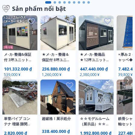
Sản phẩm nổi bật
メ-カ-整備&保証
★メ-カ－整備＆
★メ-カ-整備品
+厚み２
付 3坪ユニットハ
保証付 8坪ユニッ
★12坪ユニット
ャッベ◆
ウス中古41J プレ
トハウス中古 プ
ハウス中古 プレ
絨毯◆ア
101.332.000 ₫
236.880.000 ₫
447.440.000 ₫
7.482.40
ハブ 仮設 事務所
レハブ 仮設スー
ハブ 仮設コンテ
ク 家具◆
539,000 ¥
1,260,000 ¥
2,380,000 ¥
39,800 ¥
店舗 倉庫 群馬 栃
パーハウス 事務
ナスーパーハウス
骨董◆茶道
木 茨城 埼玉 神奈
所 店舗 倉庫 群馬
事務所 店舗 倉庫
◆ 196×1
川 千葉 宮城 静岡
栃木 茨城 埼玉 千
埼玉 千葉 茨城 栃
2026-072
山梨 伊豆 福島
葉 神奈川 宮城 静
木 群馬 横浜 静岡
1 ま
岡
山梨
単管パイプ コン
超破格！展示処分
☆☆モデルルーム
鉄骨シャ
テナ 増築 隙間ス
（展示品）☆☆
軸セット
ペース 庇 簡易 倉
ログハウストレー
トレーラ
338.400.000 ₫
2.820.000 ₫
1.992.800.000 ₫
227.480
庫 スーパーハウ
ラー LHT-21WB
用各種 