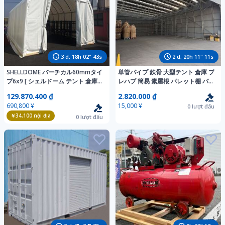
3
d,
18
h
02
"
41
s
2
d,
20
h
11
"
09
s
SHELLDOME バーチカル60mmタイ
単管パイプ 鉄骨 大型テント 倉庫 プ
プ6x9 [ シェルドーム テント 倉庫
レハブ 簡易 素屋根 パレット棚 パレ
物置 パイプ 車庫 大型 ]
ットラック 重量棚 移動テント
129.870.400 ₫
2.820.000 ₫
690,800 ¥
15,000 ¥
0
lượt đấu
￥34,100
nội địa
0
lượt đấu