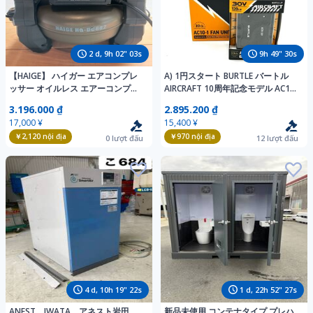
2
d,
9
h
02
"
01
s
9
h
49
"
28
s
【HAIGE】 ハイガー エアコンプレ
A) 1円スタート BURTLE バートル
ッサー オイルレス エアーコンプレ
AIRCRAFT 10周年記念モデル AC10
ッサー 5L 100V 静音 HG-DC882
リチウムイオンバッテリ + AC10-1
3.196.000 ₫
2.895.200 ₫
各ツール付き
ファンユニット セット 未使用保管
17,000 ¥
15,400 ¥
品
￥2,120
nội địa
￥970
nội địa
0
lượt đấu
12
lượt đấu
4
d,
10
h
19
"
20
s
1
d,
22
h
52
"
25
s
ANEST IWATA アネスト岩田
新品未使用 コンテナタイプ プレハ