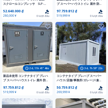
スクロールコンプレッサ SLP-
ブ スーパーハウストイレ 屋外 防水
15EFD 2024年製 ドライヤ付
手洗い換気扇可 仮設トイレ ユニッ
52.640.000 ₫
97.759.812 ₫
き compressor ☆動画あり
トバス 男女別可 シャワー
280,000 ¥
519,999 ¥
0
lượt đấu
0
lượt đấu
(こ684)
2
d,
11
h
41
"
44
s
3
d,
7
h
59
"
20
s
新品未使用 コンテナタイプ プレハ
コンテナタイプ プレハブ スーパー
ブ スーパーハウストイレ 屋外 防水
ハウス/店舗/事務所/ガレージ/倉
手洗い 窓付 仮設トイレ ユニット
庫/自由組立式2.55m×4.44m×2.8m
97.759.812 ₫
50.759.812 ₫
バス 片側洋式/片側シャワー
窓2点、ドア1点 断熱材ロックウ
519,999 ¥
269,999 ¥
0
lượt đấu
0
lượt đấu
ール板