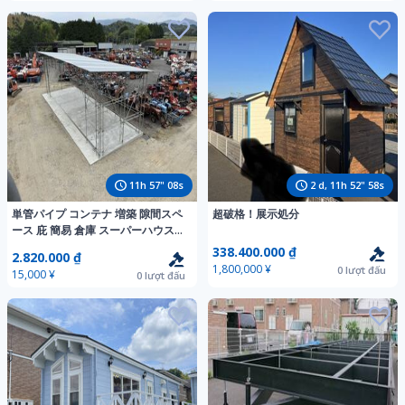
11
h
57
"
06
s
2
d,
11
h
52
"
56
s
単管パイプ コンテナ 増築 隙間スペ
超破格！展示処分
ース 庇 簡易 倉庫 スーパーハウス
移動テント ユニットハウス プレハ
338.400.000 ₫
2.820.000 ₫
ブ 駐車場 日本製 足場 台風対策
1,800,000 ¥
0
lượt đấu
15,000 ¥
0
lượt đấu