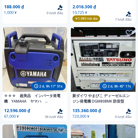
プ5個★ラチェットからの取り外し
900SS-IV★軽量★ガソリン★災害
188.000 ₫
2.016.300 ₫
品 ソフトグリップ レッド
★レジャー★中古★T882
1,000 ¥
10,725 ¥
0
lượt đấu
￥1,980
nội địa
7
lượt đấu
2
d,
9
h
17
"
49
s
2
d,
8
h
45
"
15
s
☆☆☆ 超美品 インバータ発電
新ダイワ やまびこ ディーゼルエン
機 YAMAHA ヤマハ
ジン発電機 DGM80BMK 防音型
EF1800IS ☆☆☆
12.596.000 ₫
135.360.000 ₫
67,000 ¥
720,000 ¥
36
lượt đấu
0
lượt đấu