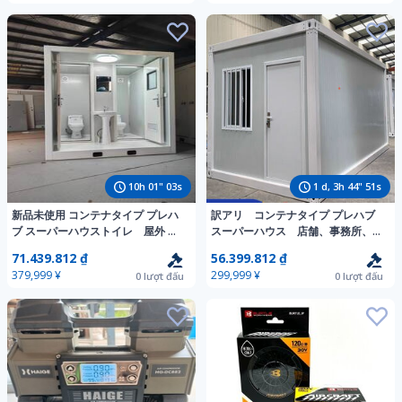
10
h
01
"
01
s
1
d,
3
h
44
"
49
s
新品未使用 コンテナタイプ プレハ
訳アリ コンテナタイプ プレハブ
ブ スーパーハウストイレ 屋外 防
スーパーハウス 店舗、事務所、寮
水 手洗い 換気扇付き 仮設トイ
などに、自由組立式
71.439.812 ₫
56.399.812 ₫
レ ユニットバス 簡易トイレ男女別
2.5m×6m×2.8m 窓2点、ドア1
379,999 ¥
299,999 ¥
0
lượt đấu
0
lượt đấu
可
点 在庫品