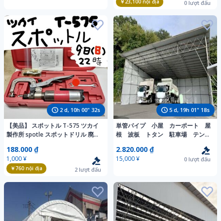
￥23,100
nội địa
0
lượt đấu
2
d,
10
h
00
"
30
s
5
d,
19
h
01
"
16
s
【美品】 スポットル T-575 ツカイ
単管パイプ 小屋 カーポート 屋
製作所 spotle スポットドリル 廃番
根 波板 トタン 駐車場 テント
品 長期保管品 スポット剥がし 板金
倉庫 ガレージ 足場 コンテナ
188.000 ₫
2.820.000 ₫
エアーツール SI-5506
1,000 ¥
15,000 ¥
0
lượt đấu
￥760
nội địa
2
lượt đấu