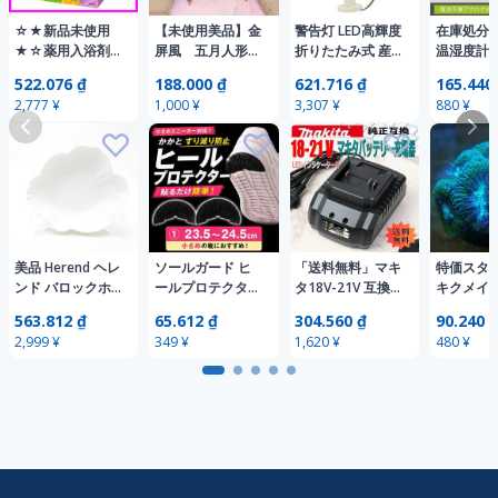
☆★新品未使用
【未使用美品】金
警告灯 LED高輝度
在庫処分
★☆薬用入浴剤♪
屏風 五月人形
折りたたみ式 産
温湿度計 
炭酸力のバブ♪4
床の間 小さめ
業用 3層シグナル
グ 大きめ
522.076 ₫
188.000 ₫
621.716 ₫
165.440
種の香り80錠！肩
パテーション 仕
タワーアラームラ
い 電池不
2,777 ¥
1,000 ¥
3,307 ¥
880 ¥
こり！冷え性!!!♪
切り 飾り イン
イト 赤+オレンジ
計 湿度計
テリア オブジェ
+緑 3つのカラー
快適度 カ
LEDライト 24VD
ダニ対策 
器 ペット i
w
美品 Herend ヘレ
ソールガード ヒ
「送料無料」マキ
特価スタ
ンド バロックホ
ールプロテクター
タ18V-21V 互換
キクメイ
ワイト シェルデ
スニーカー 滑り
バッテリー充電器
間 美グ
563.812 ₫
65.612 ₫
304.560 ₫
90.240 
ィッシュ 15cmプ
止め かかと保護
電動工具交換用バ
② フラ
2,999 ¥
349 ¥
1,620 ¥
480 ¥
レート 小皿 貝
メンズ レディー
ッテリー充電器
同梱可 
SC11199J1
ス 23.5-24.5㎝ 2
マキタ純正互換
枚セット
dks