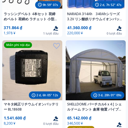
9
h
59
"
05
s
2
d,
7
h
52
"
45
s
ラッシングベルト 4本セット 荷締
NARADA 314Ah 340Ahシリーズ
めベルト 荷締め ラチェット 小型
3.2V リン酸鉄リチウムイオンバッ
4m フック 軽トラ ラチェットベル
テリー 電池 lifepo4 LFP 16個セ
371.864 ₫
41.360.000 ₫
ト ラッシング 車載品保持ベルト
ット 17kWh
1,978 ¥
220,000 ¥
1
lượt đấu
0
lượt đấu
wk052
Miễn phí nội địa
2
d,
6
h
05
"
10
s
3
d,
20
h
01
"
07
s
マキタ純正リチウムイオンバッテリ
SHELLDOME バーチカル6ｘ4 [ シェ
ー BL1860B
ルドーム テント 倉庫 物置 パイプ
車庫 仮設 農機具 トラクター ]
1.541.600 ₫
65.142.000 ₫
8,200 ¥
346,500 ¥
0
lượt đấu