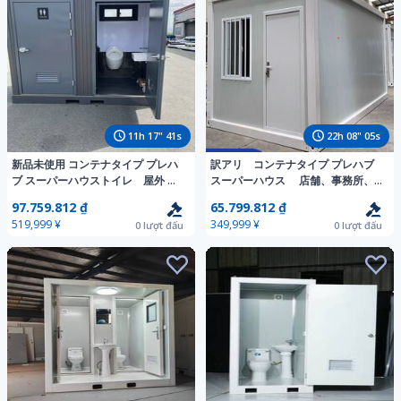
11
h
17
"
39
s
22
h
08
"
03
s
新品未使用 コンテナタイプ プレハ
訳アリ コンテナタイプ プレハブ
ブ スーパーハウストイレ 屋外 防
スーパーハウス 店舗、事務所、
水 手洗い換気扇 窓付き 仮設トイレ
寮などに、自由組立式
97.759.812 ₫
65.799.812 ₫
ユニットバス 簡易トイレ男女別可
3m×6m×2.8m 窓2点、ドア1点
519,999 ¥
349,999 ¥
0
lượt đấu
0
lượt đấu
在庫品