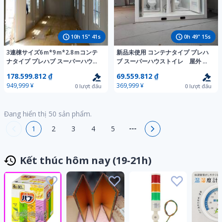
10
h
15
"
39
s
0
h
49
"
13
s
3連棟サイズ6ｍ*9ｍ*2.8ｍコンテ
新品未使用 コンテナタイプ プレハ
ナタイプ プレハブ スーパーハウ
ブ スーパーハウストイレ 屋外 防
ス 自由組立式3m×6m×2.8m 3棟
水 手洗い 換気扇付き 仮設トイ
178.599.812 ₫
69.559.812 ₫
の連結パーツ付 店舗、事務所
レ ユニットバス 簡易トイレ男女別
949,999 ¥
369,999 ¥
0
lượt đấu
0
lượt đấu
可
Đang hiển thị
50
sản phẩm.
1
2
3
4
5
Kết thúc hôm nay (19-21h)