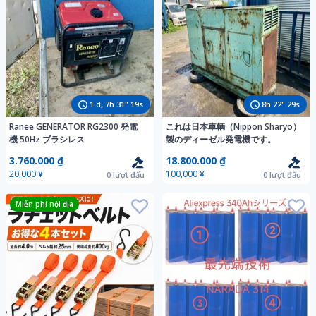
1
d,
7
h
31
"
17
s
8
h
22
"
27
s
Ranee GENERATOR RG2300 発電
これは日本車輌（Nippon Sharyo）
機 50Hz ブラシレス
製のディーゼル発電機です。
3.760.000 ₫
18.800.000 ₫
20,000 ¥
100,000 ¥
0
lượt đấu
0
lượt đấu
Miễn phí nội địa