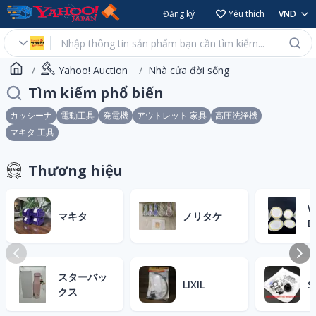
Đăng ký
Yêu thích
VND
Yahoo! Auction
Nhà cửa đời sống
Tìm kiếm phổ biến
カッシーナ
電動工具
発電機
アウトレット 家具
高圧洗浄機
マキタ 工具
Thương hiệu
W
マキタ
ノリタケ
D
スターバッ
LIXIL
S
クス