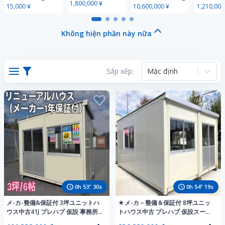
1,800,000 ¥
15,000 ¥
10,600,000 ¥
1,210,000
ス 移動テント ユ
住宅,テレワ
ハウスト
ニットハウス プ
ーク事務所, 離れ,
用頑丈設
レハブ 駐車場 日
別荘, 店舗, シェル
ジナルト
Không hiện phần này nữa
本製 足場 台風対
ター
の製作、
策
Sắp xếp:
Mặc định
0
h
53
"
28
s
0
h
54
"
17
s
メ-カ-整備&保証付 3坪ユニットハ
★メ-カ－整備＆保証付 8坪ユニッ
ウス中古41J プレハブ 仮設 事務所
トハウス中古 プレハブ 仮設スーパ
店舗 倉庫 群馬 栃木 茨城 埼玉 神奈
ーハウス 事務所 店舗 倉庫 群馬 栃