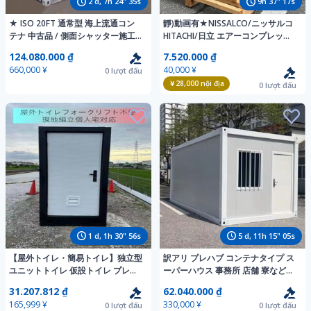
2
d,
7
h
24
"
33
s
9
h
37
"
15
s
★ ISO 20FT 通常型 海上流通コン
靜)動画有★NISSALCO/ニッサルコ
テナ 中古品 / 側面シャッター施工
HITACHI/日立 エアーコンプレッサ
仕上げ。【横浜港】【博多港】※ト
ー 2.2P-14T CM7166 満充填6分30
124.080.000 ₫
7.520.000 ₫
レーラーハウス用、改造もOKで
秒 150L 三相200v 領収OK t716-5-
660,000 ¥
40,000 ¥
0
lượt đấu
す。
1.5c
￥28,000
nội địa
0
lượt đấu
1
d,
1
h
30
"
54
s
5
d,
11
h
15
"
03
s
【屋外トイレ・簡易トイレ】独立型
訳アリ プレハブ コンテナタイプ ス
ユニットトイレ 仮設トイレ プレハ
ーパーハウス 事務所 店舗 寮などに
ブトイレ 屋外設置 工事現場 全国配
自由組立式 3m×6m×2.8m 窓2点、
31.207.812 ₫
62.040.000 ₫
送 個人宅配送 フォークリフト不要
ドア1点 在庫品 ユニットハウス
165,999 ¥
330,000 ¥
0
lượt đấu
0
lượt đấu