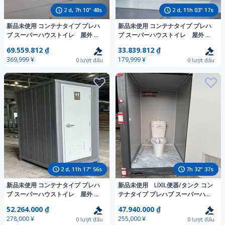
2
d,
7
h
10
"
46
s
2
d,
11
h
03
"
15
s
新品未使用 コンテナタイプ プレハ
新品未使用 コンテナタイプ プレハ
ブ スーパーハウストイレ 屋外 防
ブ スーパーハウストイレ 屋外 防
水 手洗い 換気扇付き 仮設トイ
水 手洗い 換気扇付き 仮設トイ
69.559.812 ₫
33.839.812 ₫
レ ユニットバス 簡易トイレ男女別
レ ユニットバス 簡易トイレ在庫
369,999 ¥
179,999 ¥
0
lượt đấu
0
lượt đấu
可
2
d,
11
h
17
"
54
s
7
h
32
"
35
s
新品未使用 コンテナタイプ プレハ
新品未使用 LIXIL便器/タンク コン
ブ スーパーハウストイレ 屋外 防
テナタイプ プレハブ スーパーハウ
水 手洗い 換気扇付き 仮設トイ
ストイレ 屋外 防水 仮設トイレ ユ
52.264.000 ₫
47.940.000 ₫
レ ユニットバス 簡易トイレ在庫
ニットバス 簡易トイレ在庫
278,000 ¥
255,000 ¥
0
lượt đấu
0
lượt đấu