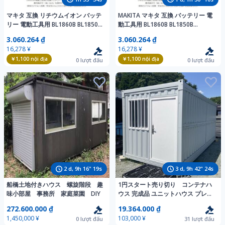
マキタ 互換 リチウムイオン バッテ
MAKITA マキタ 互換 バッテリー 電
リー 電動工具用 BL1860B BL1850B
動工具用 BL1860B BL1850B
BL1840B 18v 6.0ah 高性能チップ搭
BL1840B 18v 6.0ah 高性能チップ搭
3.060.264 ₫
3.060.264 ₫
載 12ヶ月保証 PES認証済み
載 12ヶ月保証 PES認証済み
16,278 ¥
16,278 ¥
￥1,100
nội địa
￥1,100
nội địa
0
lượt đấu
0
lượt đấu
2
d,
9
h
16
"
17
s
3
d,
9
h
42
"
22
s
船橋土地付きハウス 螺旋階段 趣
1円スタート売り切り コンテナハ
味小部屋 事務所 家庭菜園 DIY
ウス 完成品 ユニットハウス プレハ
ブ 倉庫 事務所 5.8m 断熱仕様 電気
272.600.000 ₫
19.364.000 ₫
配線済 外装塗装済み 現状渡し
1,450,000 ¥
103,000 ¥
0
lượt đấu
31
lượt đấu