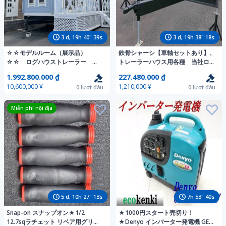
3
d,
19
h
40
"
37
s
3
d,
19
h
38
"
16
s
☆☆モデルルーム（展示品）
鉄骨シャーシ【車軸セットあり】、
☆☆ ログハウストレーラー
トレーラーハウス用各種 当社ログ
LHT-21WB 住宅,テレワーク事
ハウストレーラー用頑丈設計、オリ
1.992.800.000 ₫
227.480.000 ₫
務所, 離れ, 別荘, 店舗, シェルター
ジナルトレーラーの製作、業務用に
10,600,000 ¥
1,210,000 ¥
0
lượt đấu
0
lượt đấu
Miễn phí nội địa
5
d,
10
h
27
"
11
s
7
h
53
"
38
s
Snap-on スナップオン★1/2
★1000円スタート売切り！
12.7sqラチェット リペア用グリッ
★Denyo インバーター発電機 GE-